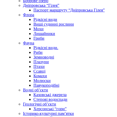
Боброве озеро
Дніпровська “Гілея”
Паспорт маршруту “Дніпровська Гілея”
Флора
Рідкісні види
Вищі судинні рослини
Мохи
Лишайники
Гриби
Фауна
Рідкісні види.
Риби
Земноводні
Плазуни
Птахи
Ссавці
Комахи
Молюски
Павукоподібні
Водні об’єкти
Каховські джерела
Степові водоспади
Геологічні об’єкти
Херсонські “гори”
Історико-культурні пам’ятки