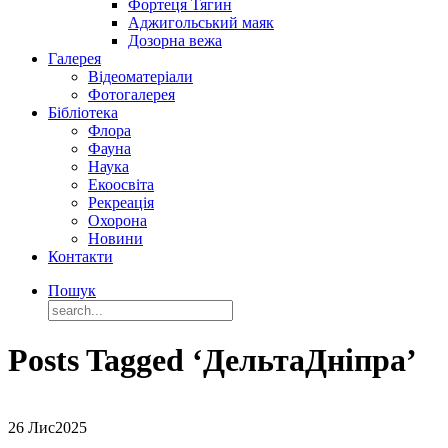
Фортеця Тягин
Аджигольський маяк
Дозорна вежа
Галерея
Відеоматеріали
Фотогалерея
Бібліотека
Флора
Фауна
Наука
Екоосвіта
Рекреація
Охорона
Новини
Контакти
Пошук
Posts Tagged ‘ДельтаДніпра’
26 Лис
2025