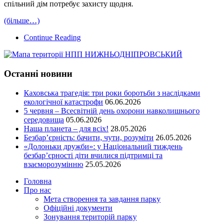
спільний дім потребує захисту щодня.
(більше…)
Continue Reading
Останні новини
Каховська трагедія: три роки боротьби з наслідками
екологічної катастрофи
06.06.2026
5 червня – Всесвітній день охорони навколишнього
середовища
05.06.2026
Наша планета – для всіх!
28.05.2026
Безбар’єрність: бачити, чути, розуміти
26.05.2026
«Долоньки дружби»: у Національний тиждень
безбар’єрності діти вчилися підтримці та
взаєморозумінню
25.05.2026
Головна
Про нас
Мета створення та завдання парку
Офіційні документи
Зонування територій парку