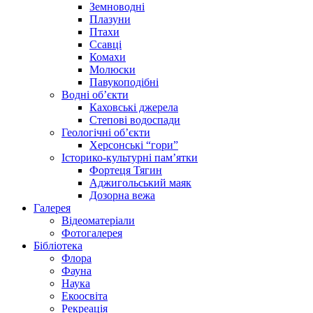
Земноводні
Плазуни
Птахи
Ссавці
Комахи
Молюски
Павукоподібні
Водні об’єкти
Каховські джерела
Степові водоспади
Геологічні об’єкти
Херсонські “гори”
Історико-культурні пам’ятки
Фортеця Тягин
Аджигольський маяк
Дозорна вежа
Галерея
Відеоматеріали
Фотогалерея
Бібліотека
Флора
Фауна
Наука
Екоосвіта
Рекреація