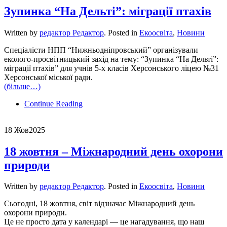
Зупинка “На Дельті”: міграції птахів
Written by
редактор Редактор
. Posted in
Екоосвіта
,
Новини
Спеціалісти НПП “Нижньодніпровський” організували
еколого-просвітницький захід на тему: “Зупинка “На Дельті”:
міграції птахів” для учнів 5-х класів Херсонського ліцею №31
Херсонської міської ради.
(більше…)
Continue Reading
18 Жов
2025
18 жовтня – Міжнародний день охорони
природи
Written by
редактор Редактор
. Posted in
Екоосвіта
,
Новини
Сьогодні, 18 жовтня, світ відзначає Міжнародний день
охорони природи.
Це не просто дата у календарі — це нагадування, що наш