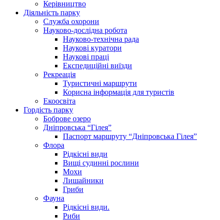
Керівництво
Діяльність парку
Служба охорони
Науково-дослідна робота
Науково-технічна рада
Наукові куратори
Наукові праці
Експедиційні виїзди
Рекреація
Туристичні маршрути
Корисна інформація для туристів
Екоосвіта
Гордість парку
Боброве озеро
Дніпровська “Гілея”
Паспорт маршруту “Дніпровська Гілея”
Флора
Рідкісні види
Вищі судинні рослини
Мохи
Лишайники
Гриби
Фауна
Рідкісні види.
Риби