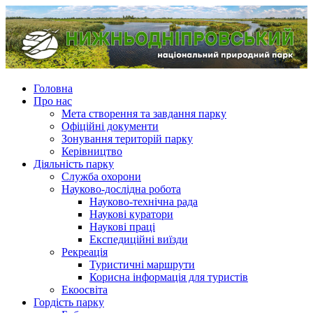
Головна
Про нас
Мета створення та завдання парку
Офіційні документи
Зонування територій парку
Керівництво
Діяльність парку
Служба охорони
Науково-дослідна робота
Науково-технічна рада
Наукові куратори
Наукові праці
Експедиційні виїзди
Рекреація
Туристичні маршрути
Корисна інформація для туристів
Екоосвіта
Гордість парку