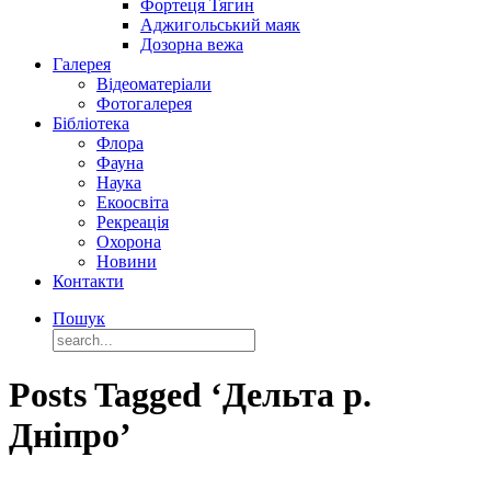
Фортеця Тягин
Аджигольський маяк
Дозорна вежа
Галерея
Відеоматеріали
Фотогалерея
Бібліотека
Флора
Фауна
Наука
Екоосвіта
Рекреація
Охорона
Новини
Контакти
Пошук
Posts Tagged ‘Дельта р.
Дніпро’