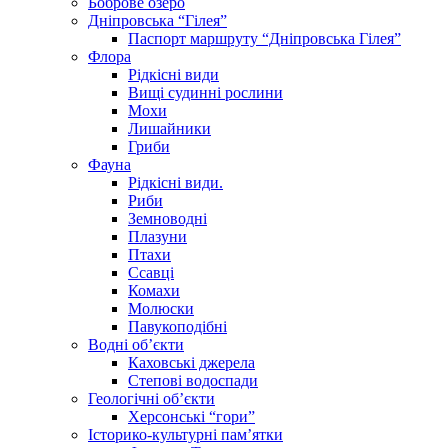
Боброве озеро
Дніпровська “Гілея”
Паспорт маршруту “Дніпровська Гілея”
Флора
Рідкісні види
Вищі судинні рослини
Мохи
Лишайники
Гриби
Фауна
Рідкісні види.
Риби
Земноводні
Плазуни
Птахи
Ссавці
Комахи
Молюски
Павукоподібні
Водні об’єкти
Каховські джерела
Степові водоспади
Геологічні об’єкти
Херсонські “гори”
Історико-культурні пам’ятки