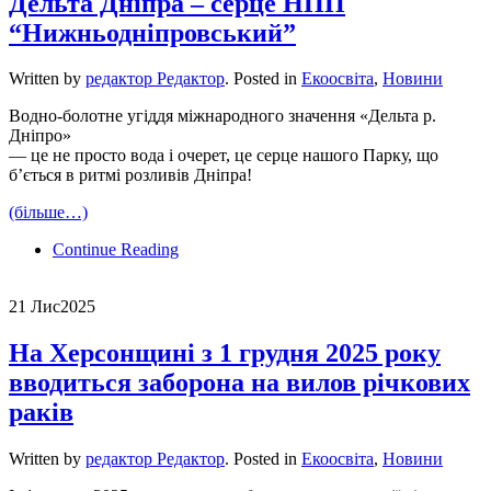
Дельта Дніпра – серце НПП
“Нижньодніпровський”
Written by
редактор Редактор
. Posted in
Екоосвіта
,
Новини
Водно-болотне угіддя міжнародного значення «Дельта р.
Дніпро»
— це не просто вода і очерет, це серце нашого Парку, що
б’ється в ритмі розливів Дніпра!
(більше…)
Continue Reading
21 Лис
2025
На Херсонщині з 1 грудня 2025 року
вводиться заборона на вилов річкових
раків
Written by
редактор Редактор
. Posted in
Екоосвіта
,
Новини