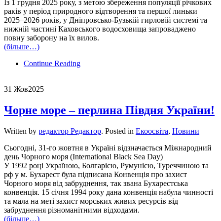
Із 1 грудня 2025 року, з метою збереження популяції річкових
раків у період природного відтворення та першої линьки
2025–2026 років, у Дніпровсько-Бузькій гирловій системі та
нижній частині Каховського водосховища запроваджено
повну заборону на їх вилов.
(більше…)
Continue Reading
31 Жов
2025
Чорне море – перлина Півдня України!
Written by
редактор Редактор
. Posted in
Екоосвіта
,
Новини
Сьогодні, 31-го жовтня в Україні відзначається Міжнародний
день Чорного моря (International Black Sea Day)
️У 1992 році Україною, Болгарією, Румунією, Туреччиною та
рф у м. Бухарест була підписана Конвенція про захист
Чорного моря від забруднення, так звана Бухарестська
конвенція. 15 січня 1994 року дана конвенція набула чинності
та мала на меті захист морських живих ресурсів від
забруднення різноманітними відходами.
(більше…)