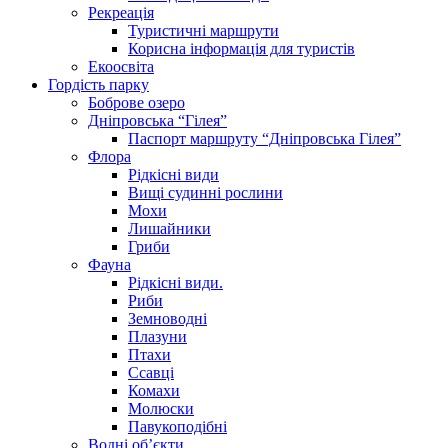
Рекреація
Туристичні маршрути
Корисна інформація для туристів
Екоосвіта
Гордість парку
Боброве озеро
Дніпровська “Гілея”
Паспорт маршруту “Дніпровська Гілея”
Флора
Рідкісні види
Вищі судинні рослини
Мохи
Лишайники
Гриби
Фауна
Рідкісні види.
Риби
Земноводні
Плазуни
Птахи
Ссавці
Комахи
Молюски
Павукоподібні
Водні об’єкти