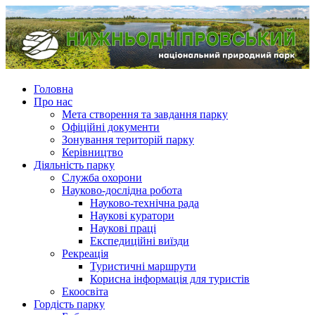
Головна
Про нас
Мета створення та завдання парку
Офіційні документи
Зонування територій парку
Керівництво
Діяльність парку
Служба охорони
Науково-дослідна робота
Науково-технічна рада
Наукові куратори
Наукові праці
Експедиційні виїзди
Рекреація
Туристичні маршрути
Корисна інформація для туристів
Екоосвіта
Гордість парку