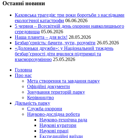
Останні новини
Каховська трагедія: три роки боротьби з наслідками
екологічної катастрофи
06.06.2026
5 червня – Всесвітній день охорони навколишнього
середовища
05.06.2026
Наша планета – для всіх!
28.05.2026
Безбар’єрність: бачити, чути, розуміти
26.05.2026
«Долоньки дружби»: у Національний тиждень
безбар’єрності діти вчилися підтримці та
взаєморозумінню
25.05.2026
Головна
Про нас
Мета створення та завдання парку
Офіційні документи
Зонування територій парку
Керівництво
Діяльність парку
Служба охорони
Науково-дослідна робота
Науково-технічна рада
Наукові куратори
Наукові праці
Експедиційні виїзди