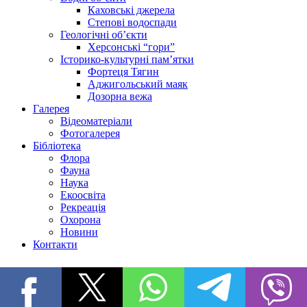
Каховські джерела
Степові водоспади
Геологічні об’єкти
Херсонські “гори”
Історико-культурні пам’ятки
Фортеця Тягин
Аджигольський маяк
Дозорна вежа
Галерея
Відеоматеріали
Фотогалерея
Бібліотека
Флора
Фауна
Наука
Екоосвіта
Рекреація
Охорона
Новини
Контакти