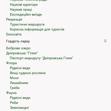
Наукові куратори
Наукові праці
Експедиційні виїзди
Рекреація
Туристичні маршрути
Корисна інформація для туристів
Екоосвіта
Гордість парку
Боброве озеро
Дніпровська “Гілея”
Паспорт маршруту “Дніпровська Гілея”
Флора
Рідкісні види
Вищі судинні рослини
Мохи
Лишайники
Гриби
Фауна
Рідкісні види.
Риби
Земноводні