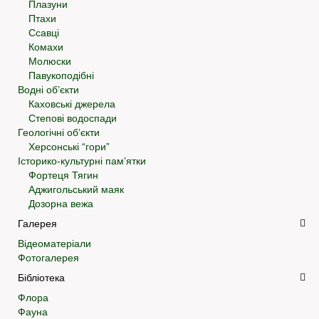
Плазуни
Птахи
Ссавці
Комахи
Молюски
Павукоподібні
Водні об’єкти
Каховські джерела
Степові водоспади
Геологічні об’єкти
Херсонські “гори”
Історико-культурні пам’ятки
Фортеця Тягин
Аджигольський маяк
Дозорна вежа
Галерея
Відеоматеріали
Фотогалерея
Бібліотека
Флора
Фауна