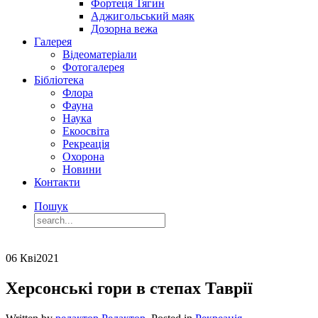
Фортеця Тягин
Аджигольський маяк
Дозорна вежа
Галерея
Відеоматеріали
Фотогалерея
Бібліотека
Флора
Фауна
Наука
Екоосвіта
Рекреація
Охорона
Новини
Контакти
Пошук
06 Кві
2021
Херсонські гори в степах Таврії