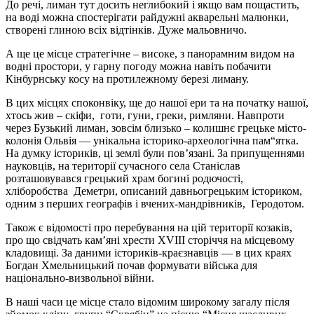
До речі, лиман тут досить неглибокий і якщо вам пощастить,
на воді можна спостерігати райдужні акварельні малюнки,
створені глиною всіх відтінків. Дуже мальовничо.
А ще це місце стратегічне – високе, з панорамним видом на
водні простори, у гарну погоду можна навіть побачити
Кінбурнську косу на протилежному березі лиману.
В цих місцях споконвіку, ще до нашої ери та на початку нашої,
хтось жив – скіфи, готи, гуни, греки, римляни. Навпроти
через Бузький лиман, зовсім близько – колишнє грецьке місто-
колонія Ольвія — унікальна історико-археологічна пам“ятка.
На думку істориків, ці землі були пов’язані. За припущеннями
науковців, на території сучасного села Станіслав
розташовувався грецький храм богині родючості,
хліборобства Деметри, описаний давньогрецьким істориком,
одним з перших географів і вчених-мандрівників, Геродотом.
Також є відомості про перебування на цій території козаків,
про що свідчать кам’яні хрести XVIII сторіччя на місцевому
кладовищі. За даними істориків-краєзнавців — в цих краях
Богдан Хмельницький почав формувати війська для
національно-визвольної війни.
В наші часи це місце стало відомим широкому загалу після