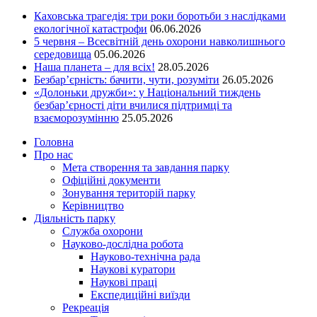
Каховська трагедія: три роки боротьби з наслідками
екологічної катастрофи
06.06.2026
5 червня – Всесвітній день охорони навколишнього
середовища
05.06.2026
Наша планета – для всіх!
28.05.2026
Безбар’єрність: бачити, чути, розуміти
26.05.2026
«Долоньки дружби»: у Національний тиждень
безбар’єрності діти вчилися підтримці та
взаєморозумінню
25.05.2026
Головна
Про нас
Мета створення та завдання парку
Офіційні документи
Зонування територій парку
Керівництво
Діяльність парку
Служба охорони
Науково-дослідна робота
Науково-технічна рада
Наукові куратори
Наукові праці
Експедиційні виїзди
Рекреація