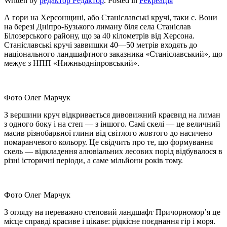
Written by
редактор Редактор
. Posted in
Рекреація
А гори на Херсонщині, або Станіславські кручі, таки є. Вони
на березі Дніпро-Бузького лиману біля села Станіслав
Білозерського району, що за 40 кілометрів від Херсона.
Станіславські кручі заввишки 40—50 метрів входять до
національного ландшафтного заказника «Станіславський», що
межує з НПП «Нижньодніпровський».
Фото Олег Марчук
З вершини круч відкривається дивовижний краєвид на лиман
з одного боку і на степ — з іншого. Самі скелі — це величний
масив різнобарвної глини від світлого жовтого до насичено
помаранчевого кольору. Це свідчить про те, що формування
скель — відкладення алювіальних лесових порід відбувалося в
різні історичні періоди, а саме мільйони років тому.
Фото Олег Марчук
З огляду на переважно степовий ландшафт Причорномор’я це
місце справді красиве і цікаве: рідкісне поєднання гір і моря.