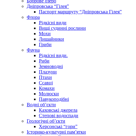
Боброве озеро
Дніпровська “Гілея”
Паспорт маршруту “Дніпровська Гілея”
Флора
Рідкісні види
Вищі судинні рослини
Мохи
Лишайники
Гриби
Фауна
Рідкісні види.
Риби
Земноводні
Плазуни
Птахи
Ссавці
Комахи
Молюски
Павукоподібні
Водні об’єкти
Каховські джерела
Степові водоспади
Геологічні об’єкти
Херсонські “гори”
Історико-культурні пам’ятки