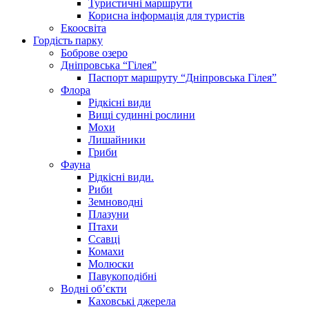
Туристичні маршрути
Корисна інформація для туристів
Екоосвіта
Гордість парку
Боброве озеро
Дніпровська “Гілея”
Паспорт маршруту “Дніпровська Гілея”
Флора
Рідкісні види
Вищі судинні рослини
Мохи
Лишайники
Гриби
Фауна
Рідкісні види.
Риби
Земноводні
Плазуни
Птахи
Ссавці
Комахи
Молюски
Павукоподібні
Водні об’єкти
Каховські джерела