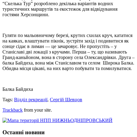
“Скелька Тур” розроблено декілька варіантів водних
туристичних маршрутів та екостежок для відвідування
гостями Херсонщини.
Гуляти по мальовничому березі, крутих схилах круч, кататися
на каяках, влаштувати пікнік, зустріти захід і подивитися як
сонце сідає в лиман — це зачаровує. Не пропустіть – у
Станіславі дві локації з кручами. Перша – ту, що називають
Гранд-каньйоном, вона в сторону села Олександрівки. Друга –
балка Байдиха, вона між Станіславом та селом Широка Балка.
Обидва місця цікаві, на них варто побувати та помилуватися.
Балка Байдиха
Tags:
Відділ рекреації
,
Сергій Шевцов
Trackback
from your site.
Останні новини