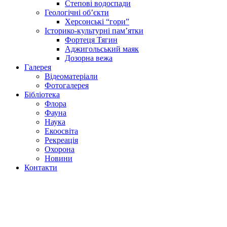
Степові водоспади
Геологічні об’єкти
Херсонські “гори”
Історико-культурні пам’ятки
Фортеця Тягин
Аджигольський маяк
Дозорна вежа
Галерея
Відеоматеріали
Фотогалерея
Бібліотека
Флора
Фауна
Наука
Екоосвіта
Рекреація
Охорона
Новини
Контакти