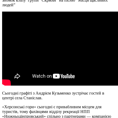
зйомок кліпу групи “Скрябін” на пісню “Місця щасливих
людей”
Сьогодні графіті з Андрієм Кузьменко зустрічає гостей в
центрі села Станіслав.
«Херсонські гори» сьогодні є привабливим місцем для
туристів, тому фахівцями відділу рекреації НПП
«Нижньодінпровський» спільно з партнерами — компанією