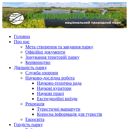
Головна
Про нас
Мета створення та завдання парку
Офіційні документи
Зонування територій парку
Керівництво
Діяльність парку
Служба охорони
Науково-дослідна робота
Науково-технічна рада
Наукові куратори
Наукові праці
Експедиційні виїзди
Рекреація
Туристичні маршрути
Корисна інформація для туристів
Екоосвіта
Гордість парку