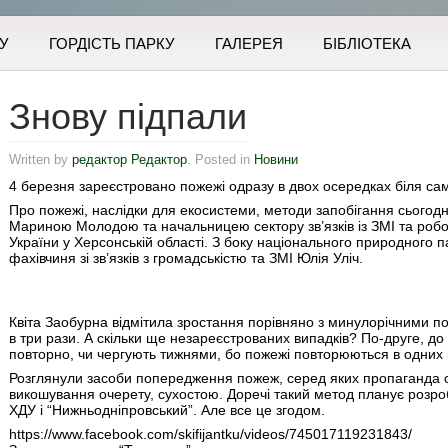
У
ГОРДІСТЬ ПАРКУ
ГАЛЕРЕЯ
БІБЛІОТЕКА
Знову підпали
Written by
редактор Редактор
. Posted in
Новини
4 березня зареєстровано пожежі одразу в двох осередках біля сам
Про пожежі, наслідки для екосистеми, методи запобігання сьогод
Мариною Молодою та начальницею сектору зв’язків із ЗМІ та роб
України у Херсонській області. З боку національного природного
фахівчиня зі зв’язків з громадськістю та ЗМІ Юлія Уліч.
Квіта Заобурна відмітила зростання порівняно з минулорічними по
в три рази. А скільки ще незареєстрованих випадків? По-друге, д
повторно, чи чергують тижнями, бо пожежі повторюються в одних і
Розглянули засоби попередження пожеж, серед яких пропаганда 
викошування очерету, сухостою. Доречі такий метод планує розро
ХДУ і “Нижньодніпровський”. Але все це згодом.
https://www.facebook.com/skifijantku/videos/745017119231843/