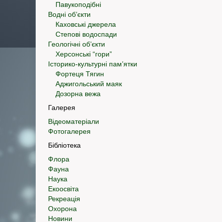
Павукоподібні
Водні об’єкти
Каховські джерела
Степові водоспади
Геологічні об’єкти
Херсонські “гори”
Історико-культурні пам’ятки
Фортеця Тягин
Аджигольський маяк
Дозорна вежа
Галерея
Відеоматеріали
Фотогалерея
Бібліотека
Флора
Фауна
Наука
Екоосвіта
Рекреація
Охорона
Новини