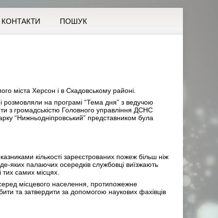
КОНТАКТИ
ПОШУК
ого міста Херсон і в Скадовському районі.
ні розмовляли на програмі “Тема дня” з ведучою
оти з громадськістю Головного управління ДСНС
 парку “Нижньодніпровський” представником була
казниками кількості зареєстрованих пожеж більш ніж
о де-яких палаючих осередків службовці виїзжають
 тих самих місцях.
серед місцевого населення, протипожежне
бити та затвердити за допомогою наукових фахівців