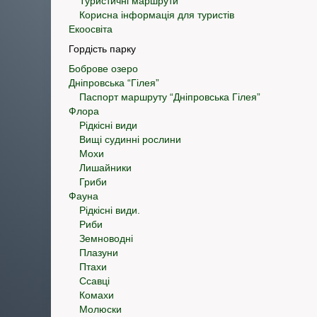
Туристичні маршрути
Корисна інформація для туристів
Екоосвіта
Гордість парку
Боброве озеро
Дніпровська “Гілея”
Паспорт маршруту “Дніпровська Гілея”
Флора
Рідкісні види
Вищі судинні рослини
Мохи
Лишайники
Гриби
Фауна
Рідкісні види.
Риби
Земноводні
Плазуни
Птахи
Ссавці
Комахи
Молюски