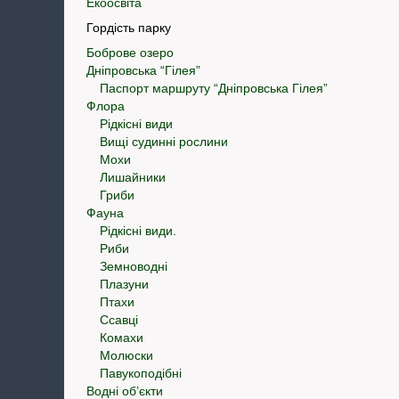
Екоосвіта
Гордість парку
Боброве озеро
Дніпровська “Гілея”
Паспорт маршруту “Дніпровська Гілея”
Флора
Рідкісні види
Вищі судинні рослини
Мохи
Лишайники
Гриби
Фауна
Рідкісні види.
Риби
Земноводні
Плазуни
Птахи
Ссавці
Комахи
Молюски
Павукоподібні
Водні об’єкти