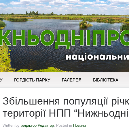
У
ГОРДІСТЬ ПАРКУ
ГАЛЕРЕЯ
БІБЛІОТЕКА
Збiльшення популяцiї рiч
території НПП “Нижньодні
Written by
редактор Редактор
. Posted in
Новини