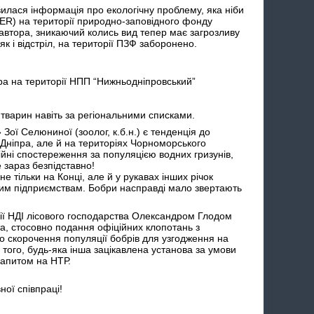
вилася інформація про екологічну проблему, яка ніби
BER) на території природно-заповідного фонду
автора, зникаючий колись вид тепер має загрозливу
як і відстріл, на території ПЗФ заборонено.
ра на території НПП “Нижньодніпровський”
 тварин навіть за регіональними списками.
ої Селюниної (зоолог, к.б.н.) є тенденція до
 Дніпра, але й на територіях Чорноморського
ійні спостереження за популяцією водних гризунів,
 зараз безпідставно!
е тільки на Конці, але й у рукавах інших річок
тним підприємствам. Бобри насправді мало звертають
лії НДІ лісового господарства Олександром Глодом
та, стосовно подання офіційних клопотань з
о скорочення популяції бобрів для узгодження на
того, будь-яка інша зацікавлена установа за умови
запитом на НТР.
ої співпраці!