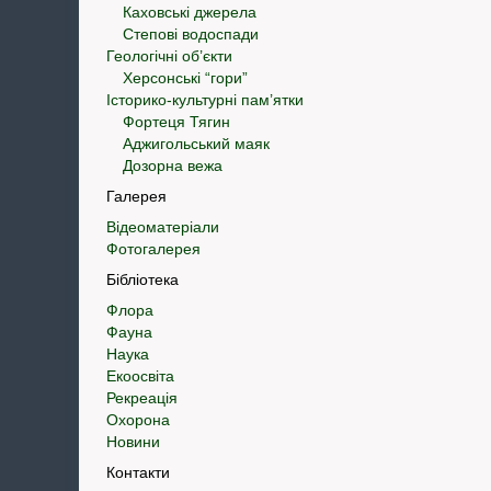
Каховські джерела
Степові водоспади
Геологічні об’єкти
Херсонські “гори”
Історико-культурні пам’ятки
Фортеця Тягин
Аджигольський маяк
Дозорна вежа
Галерея
Відеоматеріали
Фотогалерея
Бібліотека
Флора
Фауна
Наука
Екоосвіта
Рекреація
Охорона
Новини
Контакти