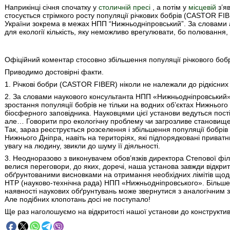
Наприкінці січня спочатку у
столичній пресі
, а потім у
місцевій
з’я
стосується стрімкого росту популяції річкових бобрів (CASTOR FI
України зокрема в межах НПП “Нижньодніпровський”. За словами 
для екології кількість, яку неможливо врегулювати, бо полювання, 
Офiцiйний коментар стосовно збiльшення популяцiї рiчкового боб
Приводимо достовірні факти.
1. Річкові бобри (CASTOR FIBER) ніколи не належали до рідкісних
2. За словами наукового консультанта НПП «Нижньодніпровський» З
зростання популяції бобрів не тільки на водних об’єктах Нижнього
біосферного заповідника. Науковцями цієї установи ведуться пост
але… Говорити про екологічну проблему чи загрозливе становище
Так, зараз реєструється розселення і збільшення популяції бобрів н
Нижнього Дніпра, навіть на територіях, які підпорядковані прива
увагу на людину, звикли до шуму її діяльності.
3. Неодноразово з виконувачем обов’язків директора Степової фі
велися переговори, до яких, доречі, наша установа завжди відкри
обґрунтованими висновками на отримання необхідних лімітів щод
НТР (науково-технічна рада) НПП «Нижньодніпровського». Більше 
наявності наукових обґрунтувань може звернутися з аналогічним 
Але подібних клопотань досі не поступало!
Ще раз наголошуємо на відкритості нашої установи до конструктивн