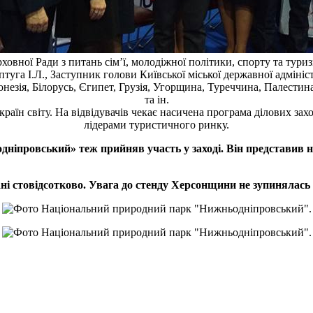
ховної Ради з питань сім’ї, молодіжної політики, спорту та тур
птуга І.Л., Заступник голови Київської міської державної адмініс
незія, Білорусь, Єгипет, Грузія, Угорщина, Туреччина, Палестина
та ін.
країн світу. На відвідувачів чекає насичена програма ділових захо
лідерами туристичного ринку.
провський» теж прийняв участь у заході. Він представив на 
ні стовідсотково. Увага до стенду Херсонщини не зупинялась н