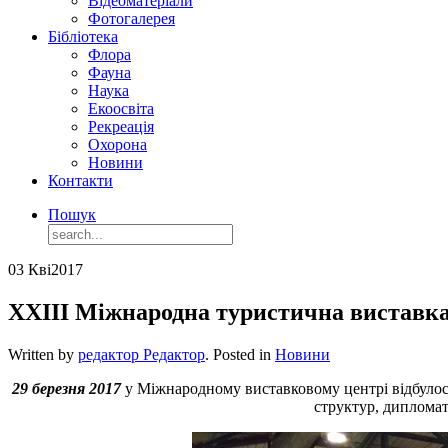
Відеоматеріали
Фотогалерея
Бібліотека
Флора
Фауна
Наука
Екоосвіта
Рекреація
Охорона
Новини
Контакти
Пошук
03 Кві
2017
ХХІІІ Міжнародна туристична виставк
Written by
редактор Редактор
. Posted in
Новини
29 березня 2017
у Міжнародному виставковому центрі відбулос
структур, дипломат