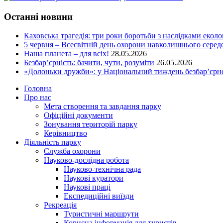
Останні новини
Каховська трагедія: три роки боротьби з наслідками еколо
5 червня – Всесвітній день охорони навколишнього сере
Наша планета – для всіх!
28.05.2026
Безбар’єрність: бачити, чути, розуміти
26.05.2026
«Долоньки дружби»: у Національний тиждень безбар’єрно
Головна
Про нас
Мета створення та завдання парку
Офіційні документи
Зонування територій парку
Керівництво
Діяльність парку
Служба охорони
Науково-дослідна робота
Науково-технічна рада
Наукові куратори
Наукові праці
Експедиційні виїзди
Рекреація
Туристичні маршрути
Корисна інформація для туристів