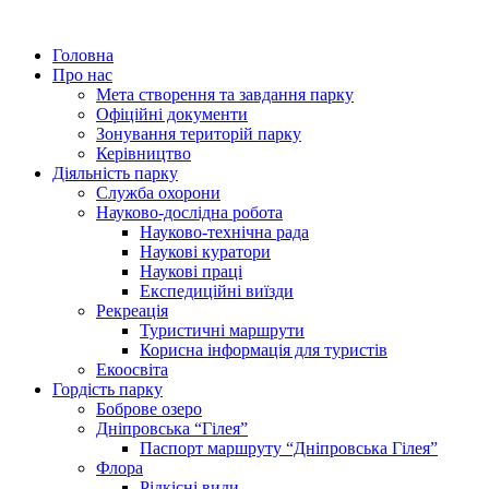
Головна
Про нас
Мета створення та завдання парку
Офіційні документи
Зонування територій парку
Керівництво
Діяльність парку
Служба охорони
Науково-дослідна робота
Науково-технічна рада
Наукові куратори
Наукові праці
Експедиційні виїзди
Рекреація
Туристичні маршрути
Корисна інформація для туристів
Екоосвіта
Гордість парку
Боброве озеро
Дніпровська “Гілея”
Паспорт маршруту “Дніпровська Гілея”
Флора
Рідкісні види