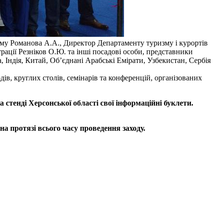
изму Романова А.А., Директор Департаменту туризму і курортів
трації Резніков О.Ю. та інші посадові особи, представники
, Індія, Китай, Об’єднані Арабські Емірати, Узбекистан, Сербія
дів, круглих столів, семінарів та конференцій, організованих
стенді Херсонської області свої інформаційні буклети.
а протязі всього часу проведення заходу.