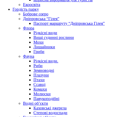
Екоосвіта
Гордість парку
Боброве озеро
Дніпровська “Гілея”
Паспорт маршруту “Дніпровська Гілея”
Флора
Рідкісні види
Вищі судинні рослини
Мохи
Лишайники
Гриби
Фауна
Рідкісні види.
Риби
Земноводні
Плазуни
Птахи
Ссавці
Комахи
Молюски
Павукоподібні
Водні об’єкти
Каховські джерела
Степові водоспади