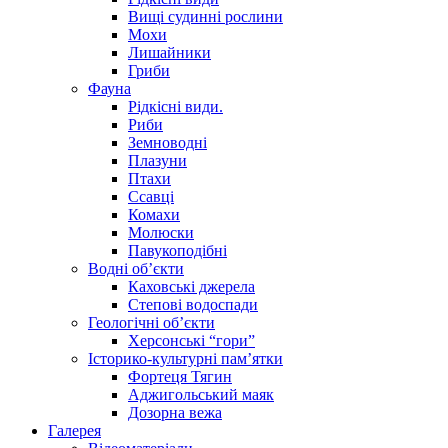
Вищі судинні рослини
Мохи
Лишайники
Гриби
Фауна
Рідкісні види.
Риби
Земноводні
Плазуни
Птахи
Ссавці
Комахи
Молюски
Павукоподібні
Водні об’єкти
Каховські джерела
Степові водоспади
Геологічні об’єкти
Херсонські “гори”
Історико-культурні пам’ятки
Фортеця Тягин
Аджигольський маяк
Дозорна вежа
Галерея