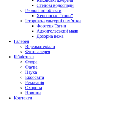
Каховські джерела
Степові водоспади
Геологічні об’єкти
Херсонські “гори”
Історико-культурні пам’ятки
Фортеця Тягин
Аджигольський маяк
Дозорна вежа
Галерея
Відеоматеріали
Фотогалерея
Бібліотека
Флора
Фауна
Наука
Екоосвіта
Рекреація
Охорона
Новини
Контакти