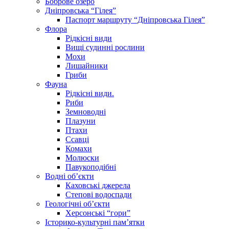
Боброве озеро
Дніпровська “Гілея”
Паспорт маршруту “Дніпровська Гілея”
Флора
Рідкісні види
Вищі судинні рослини
Мохи
Лишайники
Гриби
Фауна
Рідкісні види.
Риби
Земноводні
Плазуни
Птахи
Ссавці
Комахи
Молюски
Павукоподібні
Водні об’єкти
Каховські джерела
Степові водоспади
Геологічні об’єкти
Херсонські “гори”
Історико-культурні пам’ятки