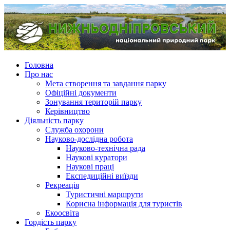
Головна
Про нас
Мета створення та завдання парку
Офіційні документи
Зонування територій парку
Керівництво
Діяльність парку
Служба охорони
Науково-дослідна робота
Науково-технічна рада
Наукові куратори
Наукові праці
Експедиційні виїзди
Рекреація
Туристичні маршрути
Корисна інформація для туристів
Екоосвіта
Гордість парку