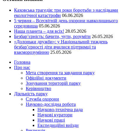
Каховська трагедія: три роки боротьби з наслідками
екологічної катастрофи
06.06.2026
5 червня – Всесвітній день охорони навколишнього
середовища
05.06.2026
Наша планета – для всіх!
28.05.2026
Безбар’єрність: бачити, чути, розуміти
26.05.2026
«Долоньки дружби»: у Національний тиждень
безбар’єрності діти вчилися підтримці та
взаєморозумінню
25.05.2026
Головна
Про нас
Мета створення та завдання парку
Офіційні документи
Зонування територій парку
Керівництво
Діяльність парку
Служба охорони
Науково-дослідна робота
Науково-технічна рада
Наукові куратори
Наукові праці
Експедиційні виїзди
Рекреація