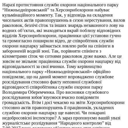
Наразі протистояння служби охорони національного парку
“Нижньодніпровський” та Херсонрибохорони набуває
кульмінаційного моменту. Так, у відповідь на складення
чисельних актів правопорушеннь в сезон нерестування, вилов
раколовок, безлічі сіток та інших знарядь незаконного лову на
водних об’єктах, які знаходяться вкрай поблизу відповідних
відділів Херсонрибохорони, працівники цієї установи гучно
та громогласно поширили відео, де співробітник служби
охорони нацпарку займається
ловлею риби на спінінги в
забороненій водній зоні. Так, порівняти спінінги з
кілометрами сіток чи сотнями раколовок дуже важко. Але це
зовсім не звільняє працівника служби охорони нацпарку від
відповідальності за свої вчинки. Тому керівництво
національного парку «Нижньодніпровський» офіційно
повідомляє, що на даний момент впроваджено службове
розслідування стосовно факту неповної службової
відповідності співробітника служби охорони парку
Володимира Оберемченка. Про висновки службового
розслідування зобов’язуємося вчасно повідомити
громадськість. Втім і досі чекаємо на звіти Херсонрибохорони
стосовно актів правопорушень її працівників, укладених
службою охорони нацпарку ще навесні. Чи покарані
недобросовісні інспектори? А зараз пропонуємо вашій увазі
журналістське розлідування “Народного контролю” від