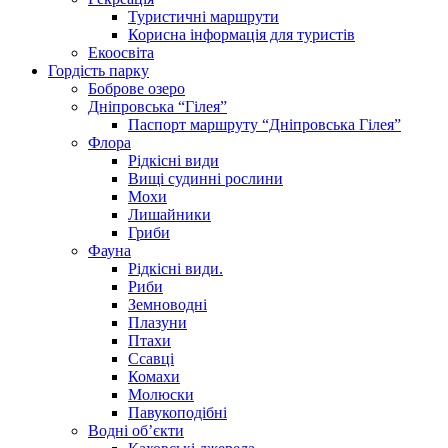
Туристичні маршрути
Корисна інформація для туристів
Екоосвіта
Гордість парку
Боброве озеро
Дніпровська “Гілея”
Паспорт маршруту “Дніпровська Гілея”
Флора
Рідкісні види
Вищі судинні рослини
Мохи
Лишайники
Гриби
Фауна
Рідкісні види.
Риби
Земноводні
Плазуни
Птахи
Ссавці
Комахи
Молюски
Павукоподібні
Водні об’єкти