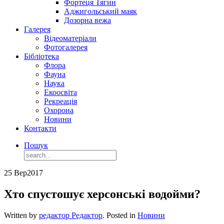
Фортеця Тягин
Аджигольський маяк
Дозорна вежа
Галерея
Відеоматеріали
Фотогалерея
Бібліотека
Флора
Фауна
Наука
Екоосвіта
Рекреація
Охорона
Новини
Контакти
Пошук
25 Вер
2017
Хто спустошує херсонські водойми?
Written by
редактор Редактор
. Posted in
Новини