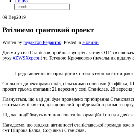
Пошук
09 Вер
2019
Втілюємо грантовий проект
Written by
редактор Редактор
. Posted in
Новини
Днями у селі Станіслав пройшла зустріч активу ОТГ з втілюва
руху
#ZWSХерсон
) та Тетяною Крючковою (начальник відділу
Представлення інформаційних стендів екопросвітницько
Спільно з директорами шкіл, сільськими головами (Софіївка, 
проект трьома етапами: 21 вересня у селі Станіслав, 28 вересня
Планується, що в ці дні буде проведено прибирання Станіславсь
екотематичні квести, для дорослий пройде майстер-клас з сорту
Під час події будуть встановлювати інформаційні стенди для ек
Нагадаємо, що завдяки активності станіславської громади вже
смт Широка Балка, Софіївка і Станіслав.