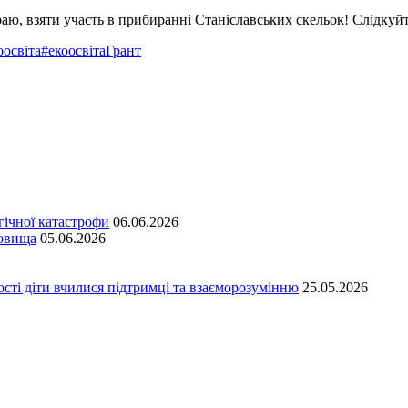
ю, взяти участь в прибиранні Станіславських скельок! Слідкуйте
оосвіта
#екоосвітаГрант
гічної катастрофи
06.06.2026
довища
05.06.2026
сті діти вчилися підтримці та взаєморозумінню
25.05.2026