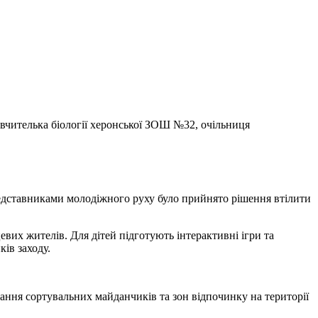
вчителька біології херонської ЗОШ №32, очільниця
редставниками молодіжного руху було прийнято рішення втілити
вих жителів. Для дітей підготують інтерактивні ігри та
ів заходу.
ання сортувальних майданчиків та зон відпочинку на території