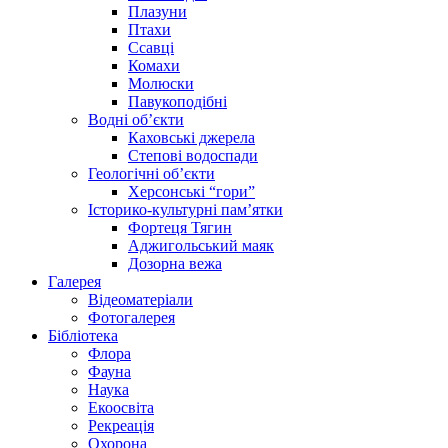
Плазуни
Птахи
Ссавці
Комахи
Молюски
Павукоподібні
Водні об’єкти
Каховські джерела
Степові водоспади
Геологічні об’єкти
Херсонські “гори”
Історико-культурні пам’ятки
Фортеця Тягин
Аджигольський маяк
Дозорна вежа
Галерея
Відеоматеріали
Фотогалерея
Бібліотека
Флора
Фауна
Наука
Екоосвіта
Рекреація
Охорона