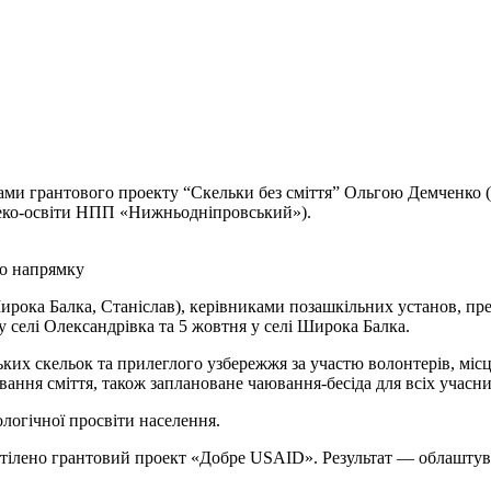
чами грантового проекту “Скельки без сміття” Ольгою Демченко (
 еко-освіти НПП «Нижньодніпровський»).
го напрямку
Широка Балка, Станіслав), керівниками позашкільних установ, п
 у селі Олександрівка та 5 жовтня у селі Широка Балка.
ких скельок та прилеглого узбережжя за участю волонтерів, місце
вання сміття, також заплановане чаювання-бесіда для всіх учасник
ологічної просвіти населення.
 втілено грантовий проект «Добре USAID». Результат — облаштув