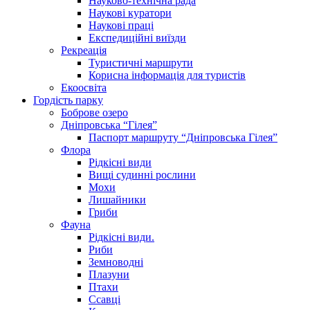
Науково-технічна рада
Наукові куратори
Наукові праці
Експедиційні виїзди
Рекреація
Туристичні маршрути
Корисна інформація для туристів
Екоосвіта
Гордість парку
Боброве озеро
Дніпровська “Гілея”
Паспорт маршруту “Дніпровська Гілея”
Флора
Рідкісні види
Вищі судинні рослини
Мохи
Лишайники
Гриби
Фауна
Рідкісні види.
Риби
Земноводні
Плазуни
Птахи
Ссавці