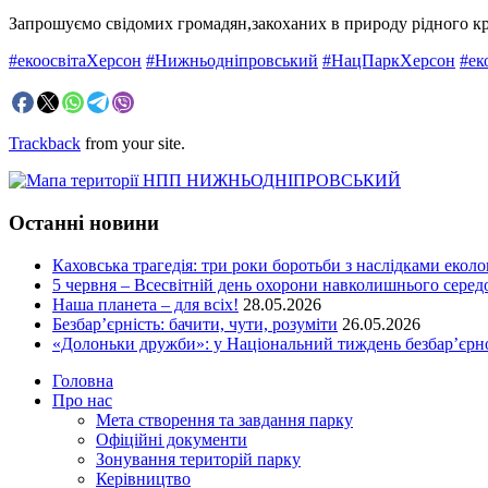
Запрошуємо свідомих громадян,закоханих в природу рідного кра
#екоосвітаХерсон
#Нижньодніпровський
#НацПаркХерсон
#ек
Trackback
from your site.
Останні новини
Каховська трагедія: три роки боротьби з наслідками еколо
5 червня – Всесвітній день охорони навколишнього сере
Наша планета – для всіх!
28.05.2026
Безбар’єрність: бачити, чути, розуміти
26.05.2026
«Долоньки дружби»: у Національний тиждень безбар’єрно
Головна
Про нас
Мета створення та завдання парку
Офіційні документи
Зонування територій парку
Керівництво