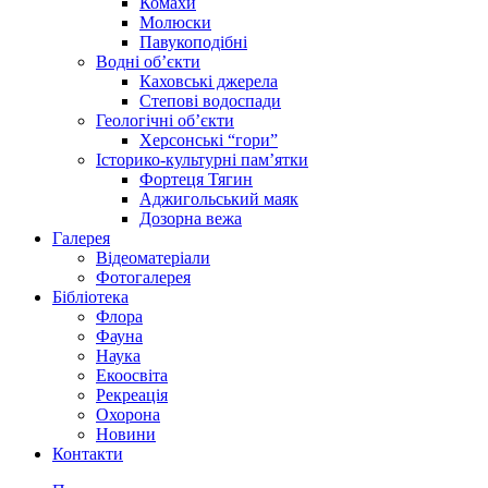
Комахи
Молюски
Павукоподібні
Водні об’єкти
Каховські джерела
Степові водоспади
Геологічні об’єкти
Херсонські “гори”
Історико-культурні пам’ятки
Фортеця Тягин
Аджигольський маяк
Дозорна вежа
Галерея
Відеоматеріали
Фотогалерея
Бібліотека
Флора
Фауна
Наука
Екоосвіта
Рекреація
Охорона
Новини
Контакти