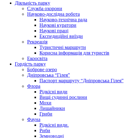
Діяльність парку
Служба охорони
Науково-дослідна робота
Науково-технічна рада
Наукові куратори
Наукові праці
Експедиційні виїзди
Рекреація
Туристичні маршрути
Корисна інформація для туристів
Екоосвіта
Гордість парку
Боброве озеро
Дніпровська “Гілея”
Паспорт маршруту “Дніпровська Гілея”
Флора
Рідкісні види
Вищі судинні рослини
Мохи
Лишайники
Гриби
Фауна
Рідкісні види.
Риби
Земноводні