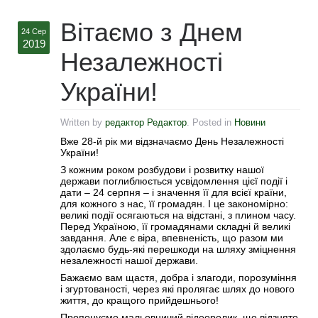
Вітаємо з Днем
24 Сер
2019
Незалежності
України!
Written by
редактор Редактор
. Posted in
Новини
Вже 28-й рік ми відзначаємо День Незалежності
України!
З кожним роком розбудови і розвитку нашої
держави поглиблюється усвідомлення цієї події і
дати – 24 серпня – і значення її для всієї країни,
для кожного з нас, її громадян. І це закономірно:
великі події осягаються на відстані, з плином часу.
Перед Україною, її громадянами складні й великі
завдання. Але є віра, впевненість, що разом ми
здолаємо будь-які перешкоди на шляху зміцнення
незалежності нашої держави.
Бажаємо вам щастя, добра і злагоди, порозуміння
і згуртованості, через які пролягає шлях до нового
життя, до кращого прийдешнього!
Пропонуємо мальовничий відеоролик, що відзнято