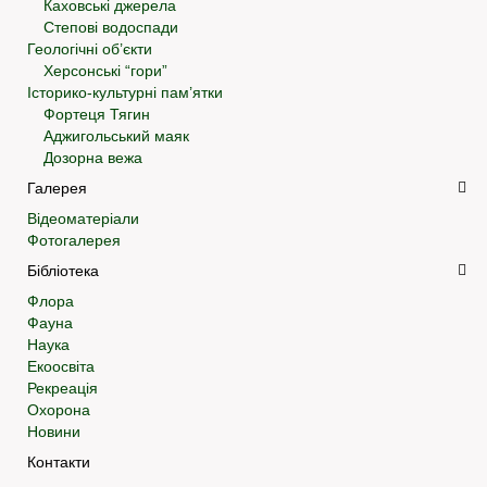
Каховські джерела
Степові водоспади
Геологічні об’єкти
Херсонські “гори”
Історико-культурні пам’ятки
Фортеця Тягин
Аджигольський маяк
Дозорна вежа
Галерея
Відеоматеріали
Фотогалерея
Бібліотека
Флора
Фауна
Наука
Екоосвіта
Рекреація
Охорона
Новини
Контакти