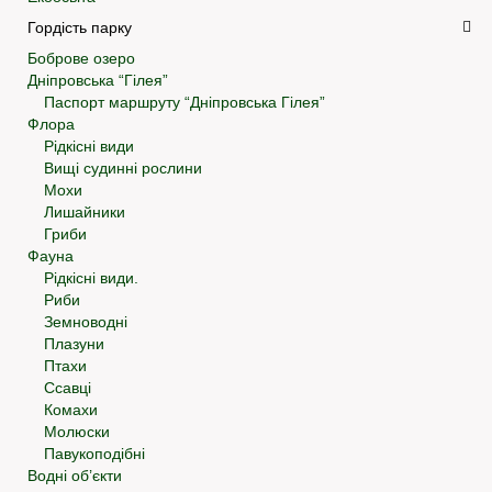
Гордість парку
Боброве озеро
Дніпровська “Гілея”
Паспорт маршруту “Дніпровська Гілея”
Флора
Рідкісні види
Вищі судинні рослини
Мохи
Лишайники
Гриби
Фауна
Рідкісні види.
Риби
Земноводні
Плазуни
Птахи
Ссавці
Комахи
Молюски
Павукоподібні
Водні об’єкти