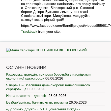
на територіях нашого національного парку поблизу
с. Олександрівка, Білозерський р-н. Скелясті
береги Дніпро-Бузького лиману, так звані
Станіславські гори. Милуйтеся, мандруйте,
закохуйтесь в рідний край!
https://www.facebook.com/BandBproject/videos/855601
Trackback
from your site.
ОСТАННІ НОВИНИ
Каховська трагедія: три роки боротьби з наслідками
екологічної катастрофи
06.06.2026
5 червня – Всесвітній день охорони навколишнього
середовища
05.06.2026
Наша планета – для всіх!
28.05.2026
Безбар’єрність: бачити, чути, розуміти
26.05.2026
«Долоньки дружби»: у Національний тиждень