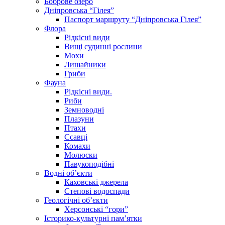
Боброве озеро
Дніпровська “Гілея”
Паспорт маршруту “Дніпровська Гілея”
Флора
Рідкісні види
Вищі судинні рослини
Мохи
Лишайники
Гриби
Фауна
Рідкісні види.
Риби
Земноводні
Плазуни
Птахи
Ссавці
Комахи
Молюски
Павукоподібні
Водні об’єкти
Каховські джерела
Степові водоспади
Геологічні об’єкти
Херсонські “гори”
Історико-культурні пам’ятки