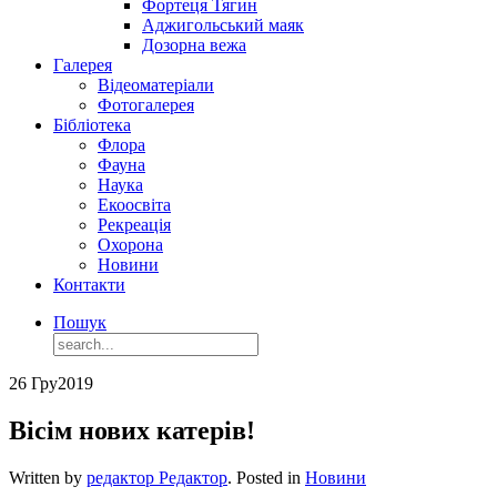
Фортеця Тягин
Аджигольський маяк
Дозорна вежа
Галерея
Відеоматеріали
Фотогалерея
Бібліотека
Флора
Фауна
Наука
Екоосвіта
Рекреація
Охорона
Новини
Контакти
Пошук
26 Гру
2019
Вісім нових катерів!
Written by
редактор Редактор
. Posted in
Новини