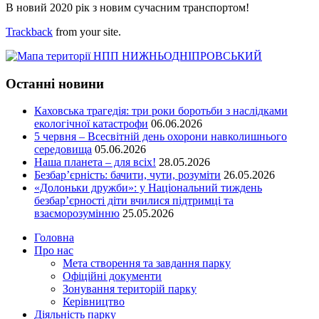
В новий 2020 рік з новим сучасним транспортом!
Trackback
from your site.
Останні новини
Каховська трагедія: три роки боротьби з наслідками
екологічної катастрофи
06.06.2026
5 червня – Всесвітній день охорони навколишнього
середовища
05.06.2026
Наша планета – для всіх!
28.05.2026
Безбар’єрність: бачити, чути, розуміти
26.05.2026
«Долоньки дружби»: у Національний тиждень
безбар’єрності діти вчилися підтримці та
взаєморозумінню
25.05.2026
Головна
Про нас
Мета створення та завдання парку
Офіційні документи
Зонування територій парку
Керівництво
Діяльність парку