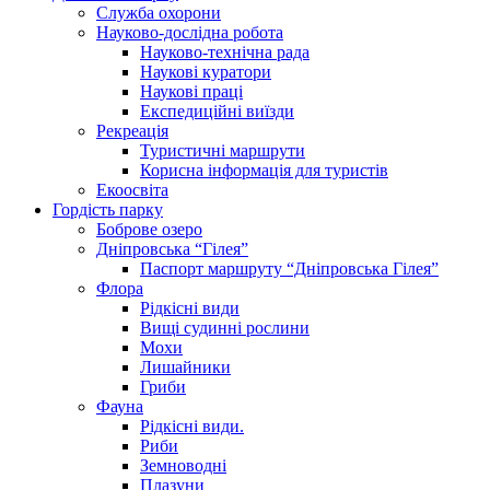
Служба охорони
Науково-дослідна робота
Науково-технічна рада
Наукові куратори
Наукові праці
Експедиційні виїзди
Рекреація
Туристичні маршрути
Корисна інформація для туристів
Екоосвіта
Гордість парку
Боброве озеро
Дніпровська “Гілея”
Паспорт маршруту “Дніпровська Гілея”
Флора
Рідкісні види
Вищі судинні рослини
Мохи
Лишайники
Гриби
Фауна
Рідкісні види.
Риби
Земноводні
Плазуни