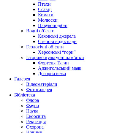
Птахи
Ссавці
Комахи
Молюски
Павукоподібні
Водні об’єкти
Каховські джерела
Степові водоспади
Геологічні об’єкти
Херсонські “гори”
Історико-культурні пам’ятки
Фортеця Тягин
Аджигольський маяк
Дозорна вежа
Галерея
Відеоматеріали
Фотогалерея
Бібліотека
Флора
Фауна
Наука
Екоосвіта
Рекреація
Охорона
Новини