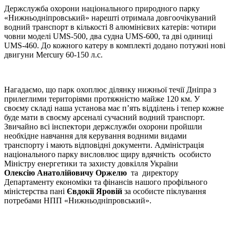
Держслужба охорони національного природного парку
«Нижньодніпровський» нарешті отримала довгоочікуваний
водний транспорт в кількості 8 алюмінієвих катерів: чотири
човни моделі UMS-500, два судна UMS-600, та дві одиниці
UMS-460. До кожного катеру в комплекті додано потужні нові
двигуни Mercury 60-150 л.с.
Нагадаємо, що парк охоплює ділянку нижньої течії Дніпра з
прилеглими територіями протяжністю майже 120 км. У
своєму складі наша установа має п’ять відділень і тепер кожне
буде мати в своєму арсеналі сучасний водний транспорт.
Звичайно всі інспектори держслужби охорони пройшли
необхідне навчання для керування водними видами
транспорту і мають відповідні документи. Адміністрація
національного парку висловлює щиру вдячність особисто
Міністру енергетики та захисту довкілля України
Олексію Анатолійовичу
Оржелю
та
директору
Департаменту економіки та фінансів нашого профільного
міністерства пані
Євдокії Яровій
за особисте піклування
потребами НПП «Нижньодніпровський».