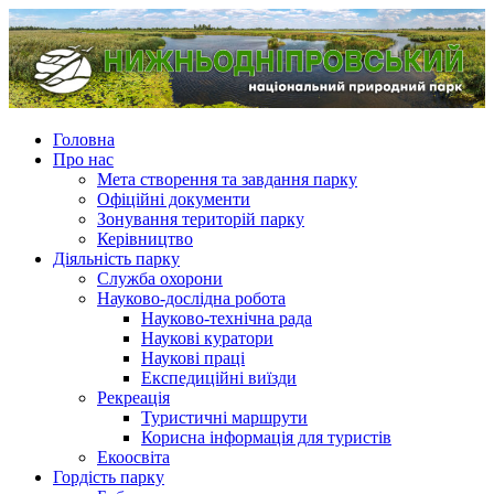
Головна
Про нас
Мета створення та завдання парку
Офіційні документи
Зонування територій парку
Керівництво
Діяльність парку
Служба охорони
Науково-дослідна робота
Науково-технічна рада
Наукові куратори
Наукові праці
Експедиційні виїзди
Рекреація
Туристичні маршрути
Корисна інформація для туристів
Екоосвіта
Гордість парку