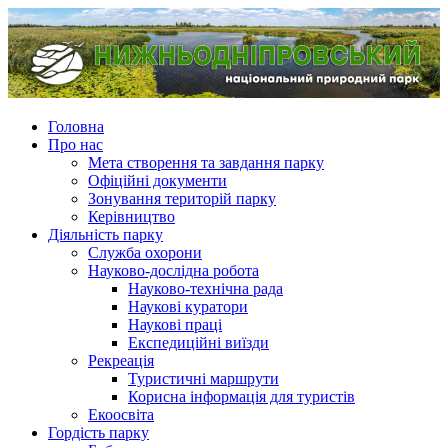
Головна
Про нас
Мета створення та завдання парку
Офіційні документи
Зонування територій парку
Керівництво
Діяльність парку
Служба охорони
Науково-дослідна робота
Науково-технічна рада
Наукові куратори
Наукові праці
Експедиційні виїзди
Рекреація
Туристичні маршрути
Корисна інформація для туристів
Екоосвіта
Гордість парку