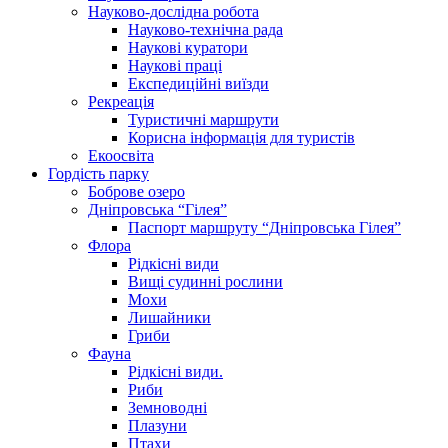
Науково-дослідна робота
Науково-технічна рада
Наукові куратори
Наукові праці
Експедиційні виїзди
Рекреація
Туристичні маршрути
Корисна інформація для туристів
Екоосвіта
Гордість парку
Боброве озеро
Дніпровська “Гілея”
Паспорт маршруту “Дніпровська Гілея”
Флора
Рідкісні види
Вищі судинні рослини
Мохи
Лишайники
Гриби
Фауна
Рідкісні види.
Риби
Земноводні
Плазуни
Птахи