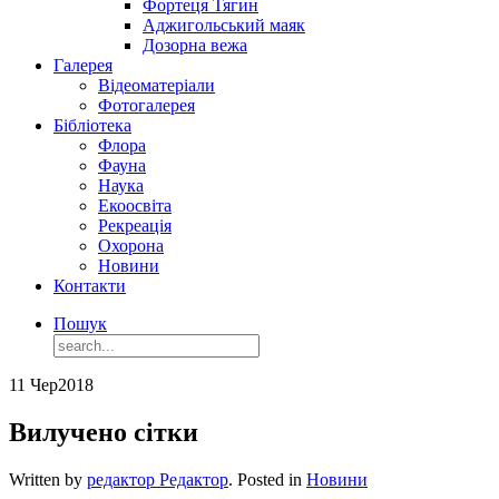
Фортеця Тягин
Аджигольський маяк
Дозорна вежа
Галерея
Відеоматеріали
Фотогалерея
Бібліотека
Флора
Фауна
Наука
Екоосвіта
Рекреація
Охорона
Новини
Контакти
Пошук
11 Чер
2018
Вилучено сітки
Written by
редактор Редактор
. Posted in
Новини