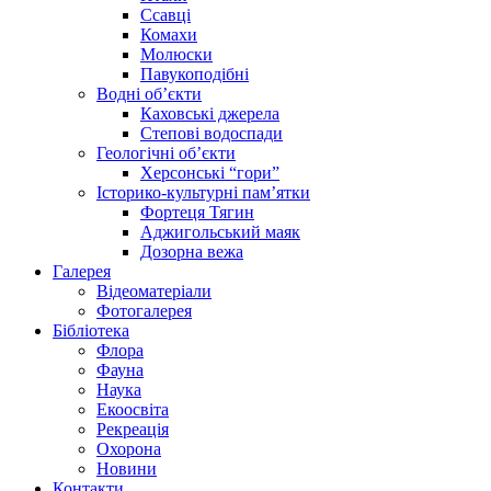
Ссавці
Комахи
Молюски
Павукоподібні
Водні об’єкти
Каховські джерела
Степові водоспади
Геологічні об’єкти
Херсонські “гори”
Історико-культурні пам’ятки
Фортеця Тягин
Аджигольський маяк
Дозорна вежа
Галерея
Відеоматеріали
Фотогалерея
Бібліотека
Флора
Фауна
Наука
Екоосвіта
Рекреація
Охорона
Новини
Контакти