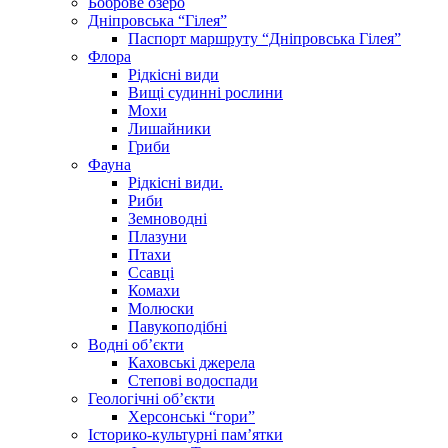
Боброве озеро
Дніпровська “Гілея”
Паспорт маршруту “Дніпровська Гілея”
Флора
Рідкісні види
Вищі судинні рослини
Мохи
Лишайники
Гриби
Фауна
Рідкісні види.
Риби
Земноводні
Плазуни
Птахи
Ссавці
Комахи
Молюски
Павукоподібні
Водні об’єкти
Каховські джерела
Степові водоспади
Геологічні об’єкти
Херсонські “гори”
Історико-культурні пам’ятки