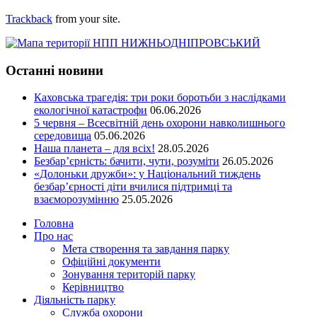
Trackback
from your site.
Останні новини
Каховська трагедія: три роки боротьби з наслідками
екологічної катастрофи
06.06.2026
5 червня – Всесвітній день охорони навколишнього
середовища
05.06.2026
Наша планета – для всіх!
28.05.2026
Безбар’єрність: бачити, чути, розуміти
26.05.2026
«Долоньки дружби»: у Національний тиждень
безбар’єрності діти вчилися підтримці та
взаєморозумінню
25.05.2026
Головна
Про нас
Мета створення та завдання парку
Офіційні документи
Зонування територій парку
Керівництво
Діяльність парку
Служба охорони