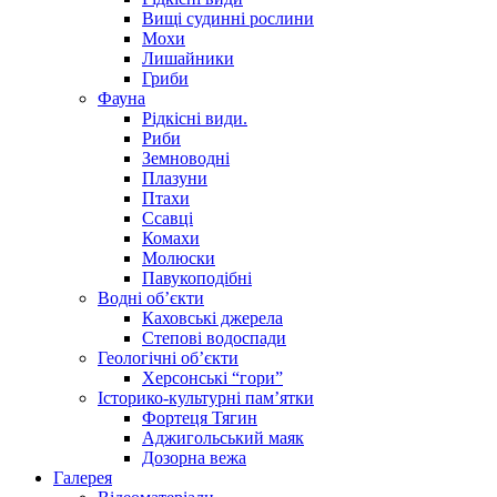
Вищі судинні рослини
Мохи
Лишайники
Гриби
Фауна
Рідкісні види.
Риби
Земноводні
Плазуни
Птахи
Ссавці
Комахи
Молюски
Павукоподібні
Водні об’єкти
Каховські джерела
Степові водоспади
Геологічні об’єкти
Херсонські “гори”
Історико-культурні пам’ятки
Фортеця Тягин
Аджигольський маяк
Дозорна вежа
Галерея