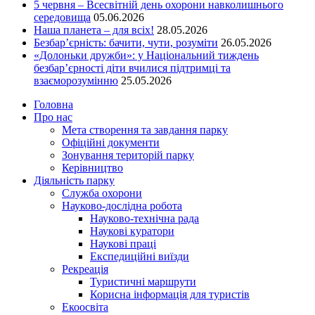
5 червня – Всесвітній день охорони навколишнього
середовища
05.06.2026
Наша планета – для всіх!
28.05.2026
Безбар’єрність: бачити, чути, розуміти
26.05.2026
«Долоньки дружби»: у Національний тиждень
безбар’єрності діти вчилися підтримці та
взаєморозумінню
25.05.2026
Головна
Про нас
Мета створення та завдання парку
Офіційні документи
Зонування територій парку
Керівництво
Діяльність парку
Служба охорони
Науково-дослідна робота
Науково-технічна рада
Наукові куратори
Наукові праці
Експедиційні виїзди
Рекреація
Туристичні маршрути
Корисна інформація для туристів
Екоосвіта