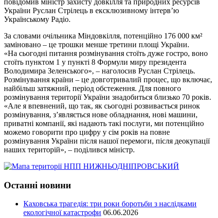
повідомив міністр захисту довкілля та природних ресурсів
України Руслан Стрілець в ексклюзивному інтерв’ю
Українському Радіо.
За словами очільника Міндовкілля, потенційно 176 000 км²
заміновано – це трошки менше третини площі України.
«На сьогодні питання розмінування стоїть дуже гостро, воно
стоїть пунктом 1 у пункті 8 Формули миру президента
Володимира Зеленського», – наголосив Руслан Стрілець.
Розмінування країни – це довготривалий процес, що включає,
найбільш затяжний, період обстеження. Для повного
розмінування території України знадобиться близько 70 років.
«Але я впевнений, що так, як сьогодні розвивається ринок
розмінування, з’являється нове обладнання, нові машини,
приватні компанії, які надають такі послуги, ми потенційно
можемо говорити про цифру у сім років на повне
розмінування України після нашої перемоги, після деокупації
наших територій», – поділився міністр.
Останні новини
Каховська трагедія: три роки боротьби з наслідками
екологічної катастрофи
06.06.2026