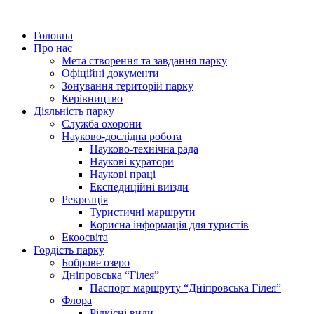
Головна
Про нас
Мета створення та завдання парку
Офіційні документи
Зонування територій парку
Керівництво
Діяльність парку
Служба охорони
Науково-дослідна робота
Науково-технічна рада
Наукові куратори
Наукові праці
Експедиційні виїзди
Рекреація
Туристичні маршрути
Корисна інформація для туристів
Екоосвіта
Гордість парку
Боброве озеро
Дніпровська “Гілея”
Паспорт маршруту “Дніпровська Гілея”
Флора
Рідкісні види