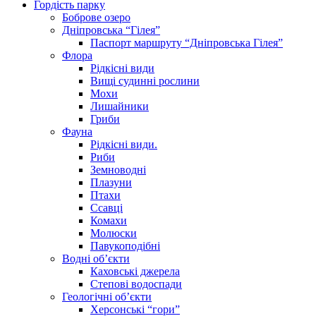
Гордість парку
Боброве озеро
Дніпровська “Гілея”
Паспорт маршруту “Дніпровська Гілея”
Флора
Рідкісні види
Вищі судинні рослини
Мохи
Лишайники
Гриби
Фауна
Рідкісні види.
Риби
Земноводні
Плазуни
Птахи
Ссавці
Комахи
Молюски
Павукоподібні
Водні об’єкти
Каховські джерела
Степові водоспади
Геологічні об’єкти
Херсонські “гори”