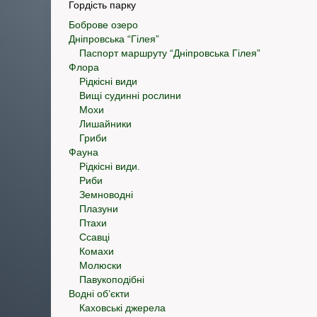
Гордість парку
Боброве озеро
Дніпровська “Гілея”
Паспорт маршруту “Дніпровська Гілея”
Флора
Рідкісні види
Вищі судинні рослини
Мохи
Лишайники
Гриби
Фауна
Рідкісні види.
Риби
Земноводні
Плазуни
Птахи
Ссавці
Комахи
Молюски
Павукоподібні
Водні об’єкти
Каховські джерела