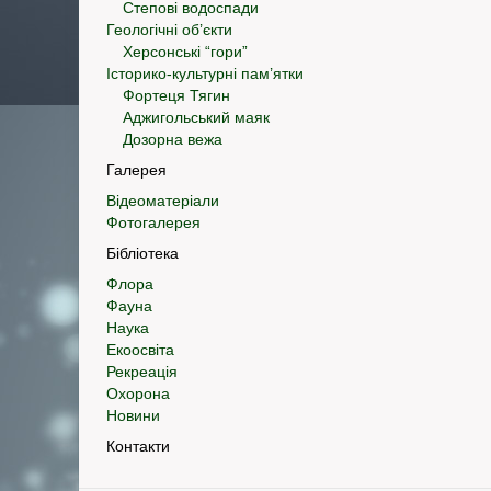
Степові водоспади
Геологічні об’єкти
Херсонські “гори”
Історико-культурні пам’ятки
Фортеця Тягин
Аджигольський маяк
Дозорна вежа
Галерея
Відеоматеріали
Фотогалерея
Бібліотека
Флора
Фауна
Наука
Екоосвіта
Рекреація
Охорона
Новини
Контакти