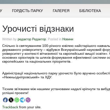
У
ГОРДІСТЬ ПАРКУ
ГАЛЕРЕЯ
БІБЛІОТЕКА
Урочисті відзнаки
Written by
редактор Редактор
. Posted in
Новини
Спільно із святкуванням 100-річного ювілею найстарішого навчаль
державного університету – відбувся Всеукраїнський науковий фо
університет у контексті вітчизняної та європейської вищої освіти
основних орієнтирів та шляхів формування ефективної системи осв
європейських та національних пріоритетів.
Адміністрації національного парку урочисто було вручено особисті 
«Нижньодніпровський» та ХДУ.
Тісним зв’язками між нашими установами надалі кріпнути та вибудов
успішні проекти!
Trackback
from your site.