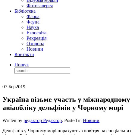
Відеоматеріали
Фотогалерея
Бібліотека
Флора
Фауна
Наука
Екоосвіта
Рекреація
Охорона
Новини
Контакти
Пошук
07 Бер
2019
Україна візьме участь у міжнародному
авіаобліку дельфінів у Чорному морі
Written by
редактор Редактор
. Posted in
Новини
Дельфінів у Чорному морі порахують з повітря на спеціальних