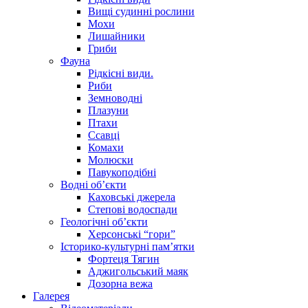
Вищі судинні рослини
Мохи
Лишайники
Гриби
Фауна
Рідкісні види.
Риби
Земноводні
Плазуни
Птахи
Ссавці
Комахи
Молюски
Павукоподібні
Водні об’єкти
Каховські джерела
Степові водоспади
Геологічні об’єкти
Херсонські “гори”
Історико-культурні пам’ятки
Фортеця Тягин
Аджигольський маяк
Дозорна вежа
Галерея