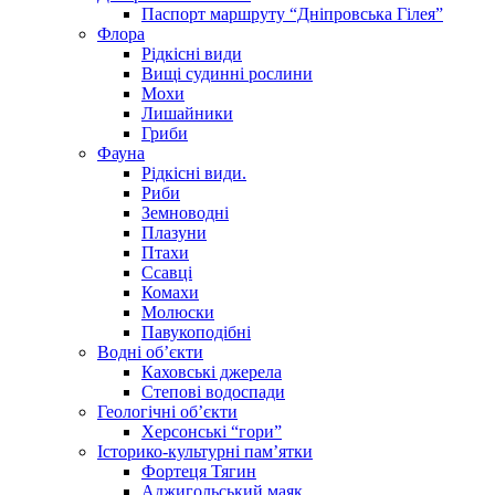
Паспорт маршруту “Дніпровська Гілея”
Флора
Рідкісні види
Вищі судинні рослини
Мохи
Лишайники
Гриби
Фауна
Рідкісні види.
Риби
Земноводні
Плазуни
Птахи
Ссавці
Комахи
Молюски
Павукоподібні
Водні об’єкти
Каховські джерела
Степові водоспади
Геологічні об’єкти
Херсонські “гори”
Історико-культурні пам’ятки
Фортеця Тягин
Аджигольський маяк