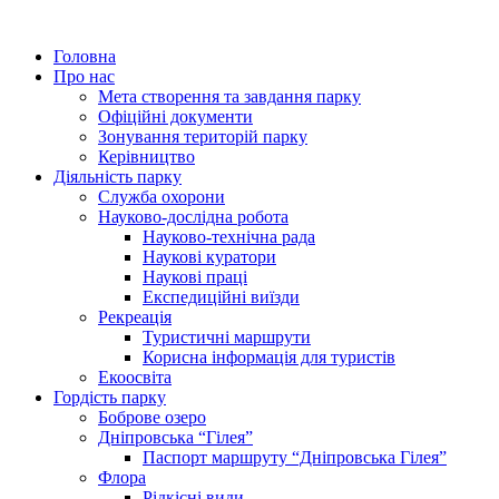
Головна
Про нас
Мета створення та завдання парку
Офіційні документи
Зонування територій парку
Керівництво
Діяльність парку
Служба охорони
Науково-дослідна робота
Науково-технічна рада
Наукові куратори
Наукові праці
Експедиційні виїзди
Рекреація
Туристичні маршрути
Корисна інформація для туристів
Екоосвіта
Гордість парку
Боброве озеро
Дніпровська “Гілея”
Паспорт маршруту “Дніпровська Гілея”
Флора
Рідкісні види