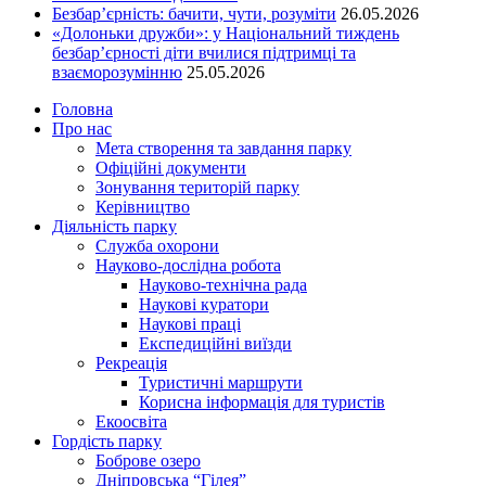
Безбар’єрність: бачити, чути, розуміти
26.05.2026
«Долоньки дружби»: у Національний тиждень
безбар’єрності діти вчилися підтримці та
взаєморозумінню
25.05.2026
Головна
Про нас
Мета створення та завдання парку
Офіційні документи
Зонування територій парку
Керівництво
Діяльність парку
Служба охорони
Науково-дослідна робота
Науково-технічна рада
Наукові куратори
Наукові праці
Експедиційні виїзди
Рекреація
Туристичні маршрути
Корисна інформація для туристів
Екоосвіта
Гордість парку
Боброве озеро
Дніпровська “Гілея”