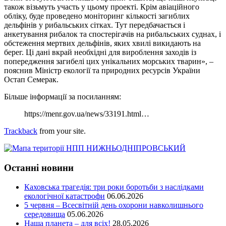
також візьмуть участь у цьому проекті. Крім авіаційного
обліку, буде проведено моніторинг кількості загиблих
дельфінів у рибальських сітках. Тут передбачається і
анкетування рибалок та спостерігачів на рибальських суднах, і
обстеження мертвих дельфінів, яких хвилі викидають на
берег. Ці дані вкрай необхідні для вироблення заходів із
попередження загибелі цих унікальних морських тварин», –
пояснив Міністр екології та природних ресурсів України
Остап Семерак.
Більше інформації за посиланням:
https://menr.gov.ua/news/33191.html…
Trackback
from your site.
Останні новини
Каховська трагедія: три роки боротьби з наслідками
екологічної катастрофи
06.06.2026
5 червня – Всесвітній день охорони навколишнього
середовища
05.06.2026
Наша планета – для всіх!
28.05.2026