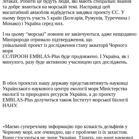
літаках. Робити це будуть люди, які мають спеціальні знання
та добре знаються на морській темі. Насправді цей
масштабний авіаоблік відбудеться завдяки проекту ЄС. У
ньому беруть участь 5 країн (Болгарія, Румунія, Туреччина і
Монако) і Україна серед них.
І на цьому “морські” новини не закінчуються, адже нещодавно
Мінприроди отримало підтвердження, що
унікальний проект із дослідження стану акваторії Чорного
моря
ЄС/ПРООН EMBLAS-Plus буде продовжено. І Україна, як і
минулого, разу буде активною учасницею цих досліджень.
В обох проектах нашу державу представлятимуть науковці
Українського наукового центру екології моря Міністерства
екології та природних ресурсів України, а до проекту
EMBLAS-Plus долучиться також Інститут морської біології
НАНУ.
«Маємо суперечливу інформацію про кількість дельфінів у
Чорному морі, але очевидно, що є проблеми із їх захистом.
Вони стосуються не лише України. Тішить, що наші науковці