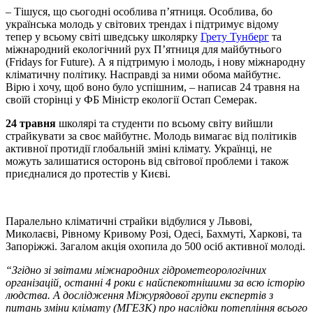
– Тішуся, що сьогодні особлива п’ятниця. Особлива, бо
українська молодь у світових трендах і підтримує відому
тепер у всьому світі шведську школярку
Грету Тунберг
та
міжнародний екологічний рух П’ятниця для майбутнього
(Fridays for Future). А я підтримую і молодь, і нову міжнародну
кліматичну політику. Насправді за ними обома майбутнє.
Вірю і хочу, щоб воно було успішним, – написав 24 травня на
своїй сторінці у ФБ Міністр екології Остап Семерак.
24 травня
школярі та студенти по всьому світу вийшли
страйкувати за своє майбутнє. Молодь вимагає від політиків
активної протидії глобальній зміні клімату. Українці, не
можуть залишатися осторонь від світової проблеми і також
приєдналися до протестів у Києві.
Паралельно кліматичні страйки відбулися у Львові,
Миколаєві, Рівному Кривому Розі, Одесі, Бахмуті, Харкові, та
Запоріжжі. Загалом акція охопила до 500 осіб активної молоді.
“Згідно зі звітами міжнародних гідрометеорологічних
організацій, останні 4 роки є найспекотнішими за всю історію
людства. А дослідження Міжурядової групи експертів з
питань зміни клімату (МГЕЗК) про наслідки потепління всього