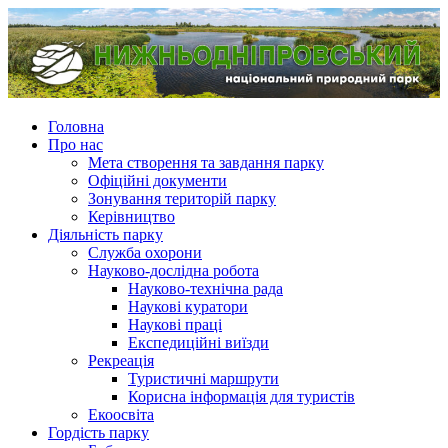
Головна
Про нас
Мета створення та завдання парку
Офіційні документи
Зонування територій парку
Керівництво
Діяльність парку
Служба охорони
Науково-дослідна робота
Науково-технічна рада
Наукові куратори
Наукові праці
Експедиційні виїзди
Рекреація
Туристичні маршрути
Корисна інформація для туристів
Екоосвіта
Гордість парку