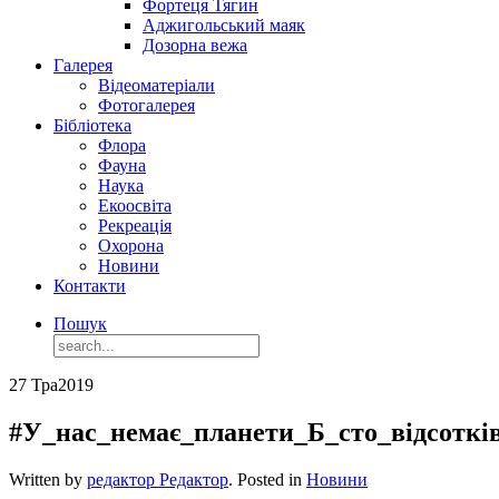
Фортеця Тягин
Аджигольський маяк
Дозорна вежа
Галерея
Відеоматеріали
Фотогалерея
Бібліотека
Флора
Фауна
Наука
Екоосвіта
Рекреація
Охорона
Новини
Контакти
Пошук
27 Тра
2019
#У_нас_немає_планети_Б_сто_відсотк
Written by
редактор Редактор
. Posted in
Новини