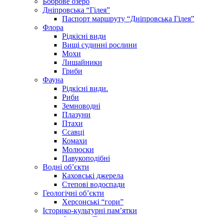
Боброве озеро
Дніпровська “Гілея”
Паспорт маршруту “Дніпровська Гілея”
Флора
Рідкісні види
Вищі судинні рослини
Мохи
Лишайники
Гриби
Фауна
Рідкісні види.
Риби
Земноводні
Плазуни
Птахи
Ссавці
Комахи
Молюски
Павукоподібні
Водні об’єкти
Каховські джерела
Степові водоспади
Геологічні об’єкти
Херсонські “гори”
Історико-культурні пам’ятки