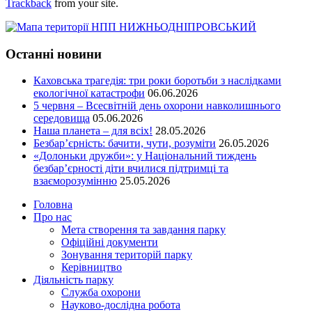
Trackback
from your site.
Останні новини
Каховська трагедія: три роки боротьби з наслідками
екологічної катастрофи
06.06.2026
5 червня – Всесвітній день охорони навколишнього
середовища
05.06.2026
Наша планета – для всіх!
28.05.2026
Безбар’єрність: бачити, чути, розуміти
26.05.2026
«Долоньки дружби»: у Національний тиждень
безбар’єрності діти вчилися підтримці та
взаєморозумінню
25.05.2026
Головна
Про нас
Мета створення та завдання парку
Офіційні документи
Зонування територій парку
Керівництво
Діяльність парку
Служба охорони
Науково-дослідна робота