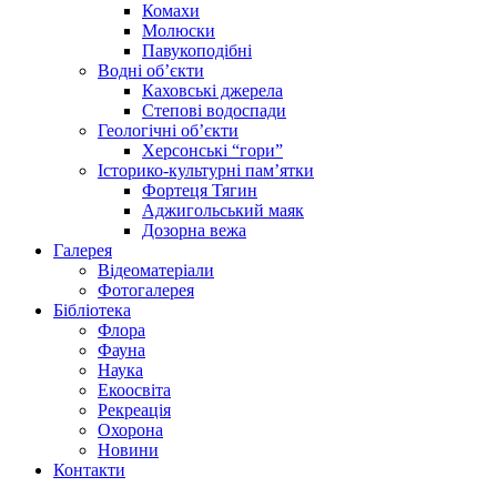
Комахи
Молюски
Павукоподібні
Водні об’єкти
Каховські джерела
Степові водоспади
Геологічні об’єкти
Херсонські “гори”
Історико-культурні пам’ятки
Фортеця Тягин
Аджигольський маяк
Дозорна вежа
Галерея
Відеоматеріали
Фотогалерея
Бібліотека
Флора
Фауна
Наука
Екоосвіта
Рекреація
Охорона
Новини
Контакти