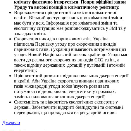
клімату фактично ігнорується. Попри офіційні заяви
Уряду та високі позиції в кліматичному рейтингу.
Впровадження пріоритетної та якісної кліматичної
освіти. Вільний доступ до знань про кліматичні зміни
має бути у всіх. Інформація про кліматичні зміни та
екологічну ситуацію має розповсюджуватись у ЗМІ та у
закладах освіти.
Скорочення викидів парникових газів. Україна
підписала Паризьку угоду про скорочення викидів
парникових газів, і українці вимагають дотримання цієї
угоди. Новий Національний внесок країни до Угоди має
вести до реального скорочення викидів СО2 та ін., а
також відміну державних дотацій у вугільній і атомній
енергетиці;
Пріоритетний розвиток відновлювальних джерел енергії
в країні. Аби Україна скоротила викиди парникових
газів міжнародні угоди зобов’язують розвивати
потужності відновлюваної енергетики у громадах,
замість спалювання викопних джерел енергії;
Системність та відкритість екологічних експертиз у
державі. Забезпечити відкриті безпідкупні та системні
перевірками, що проводяться на регулярній основі.
Джерело