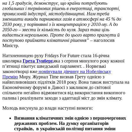
на 1,5 градусів, демонструє, що країни потребують
глобальних і термінових рішень в енергетиці, транспорті,
промисловій індустрії, містобудівництві. Нам треба
зменшити викиди парникових газів в атмосфері на 45 % до
2030 року, у порівнянні з їх концентрацією у 2010-му. А до
2050-го – звести їх кількість до нуля. Зараз така ціль
видається нереальною. Проте до цього варто прагнути й
поступово приймати кліматичні рішення”
– наголосив
Міністр.
Натхненницею руху Fridays For Future стала 16-річна
школярка
Грета Тунберг,
яка з серпня минулого року кожної
п’ятниці пікетує шведський парламент.
.
Норвезькі
законотворці вже
номінували дівчину на Нобелівську
Премію
Миру. Журнал Time визнав Грету однією з
найвпливовіших підлітків 2018 року. Вона також виступала на
Економічному форумі в Давосі з закликом до світової
спільноти негайно відмовитися від використання викопного
палива і реалізувати заходи з адаптації міст до змін клімату.
Молодь висунула до влади наступні вимоги:
Визнання кліматичних змін однією з першочергових
державних проблем. На думку організаторів
страйків, в українській політиці питання зміни