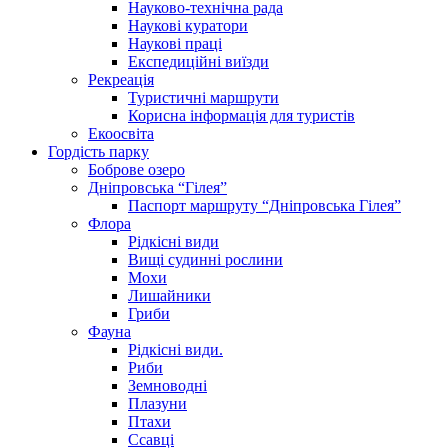
Науково-технічна рада
Наукові куратори
Наукові праці
Експедиційні виїзди
Рекреація
Туристичні маршрути
Корисна інформація для туристів
Екоосвіта
Гордість парку
Боброве озеро
Дніпровська “Гілея”
Паспорт маршруту “Дніпровська Гілея”
Флора
Рідкісні види
Вищі судинні рослини
Мохи
Лишайники
Гриби
Фауна
Рідкісні види.
Риби
Земноводні
Плазуни
Птахи
Ссавці