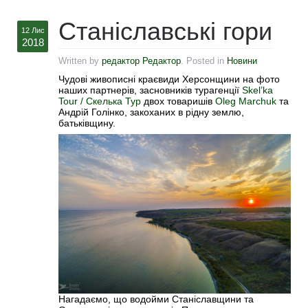
Станіславські гори
12 Лис
2018
Written by
редактор Редактор
. Posted in
Новини
Чудові живописні краєвиди Херсонщини на фото
наших партнерів, засновників турагенції
Skel’ka
Tour / Скелька Тур
двох товаришів
Oleg Marchuk
та
Андрій Голінко, закоханих в рідну землю,
батьківщину.
Нагадаємо, що водойми Станіславщини та