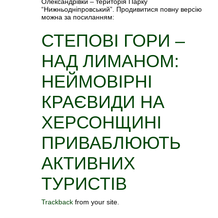
Олександрівки – територія Парку
“Нижньодніпровський”. Продивитися повну версію
можна за посиланням:
СТЕПОВІ ГОРИ –
НАД ЛИМАНОМ:
НЕЙМОВІРНІ
КРАЄВИДИ НА
ХЕРСОНЩИНІ
ПРИВАБЛЮЮТЬ
АКТИВНИХ
ТУРИСТІВ
Trackback
from your site.