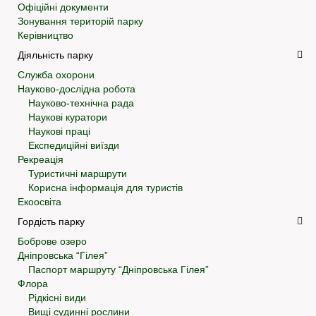
Офіційні документи
Зонування територій парку
Керівництво
Діяльність парку
Служба охорони
Науково-дослідна робота
Науково-технічна рада
Наукові куратори
Наукові праці
Експедиційні виїзди
Рекреація
Туристичні маршрути
Корисна інформація для туристів
Екоосвіта
Гордість парку
Боброве озеро
Дніпровська “Гілея”
Паспорт маршруту “Дніпровська Гілея”
Флора
Рідкісні види
Вищі судинні рослини