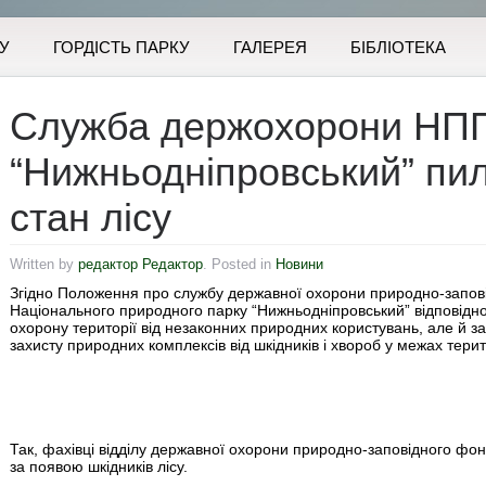
У
ГОРДІСТЬ ПАРКУ
ГАЛЕРЕЯ
БІБЛІОТЕКА
Служба держохорони НП
“Нижньодніпровський” пил
стан лісу
Written by
редактор Редактор
. Posted in
Новини
Згідно Положення про службу державної охорони природно-запов
Національного природного парку “Нижньодніпровський” відповідно 
охорону території від незаконних природних користувань, але й за
захисту природних комплексів від шкідників і хвороб у межах терит
Так, фахівці відділу державної охорони природно-заповідного ф
за появою шкідників лісу.