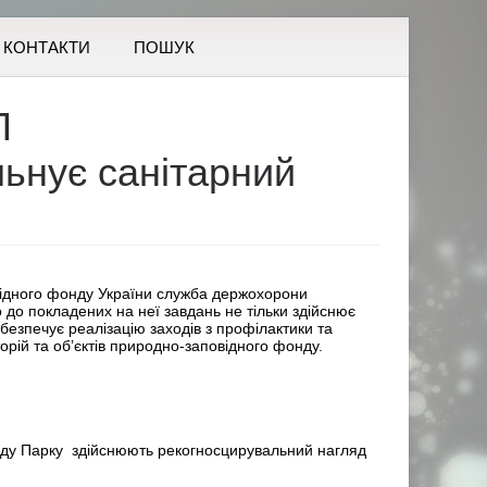
КОНТАКТИ
ПОШУК
П
ьнує санітарний
ідного фонду України служба держохорони
до покладених на неї завдань не тільки здійснює
безпечує реалізацію заходів з профілактики та
орій та об’єктів природно-заповідного фонду.
онду Парку здійснюють рекогносцирувальний нагляд