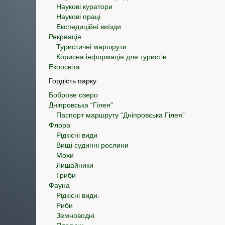
Наукові куратори
Наукові праці
Експедиційні виїзди
Рекреація
Туристичні маршрути
Корисна інформація для туристів
Екоосвіта
Гордість парку
Боброве озеро
Дніпровська “Гілея”
Паспорт маршруту “Дніпровська Гілея”
Флора
Рідкісні види
Вищі судинні рослини
Мохи
Лишайники
Гриби
Фауна
Рідкісні види.
Риби
Земноводні