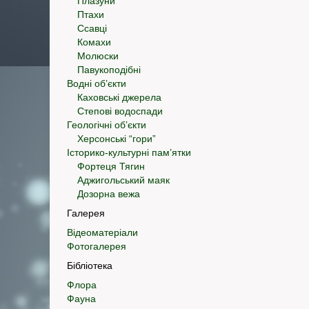
Плазуни
Птахи
Ссавці
Комахи
Молюски
Павукоподібні
Водні об’єкти
Каховські джерела
Степові водоспади
Геологічні об’єкти
Херсонські “гори”
Історико-культурні пам’ятки
Фортеця Тягин
Аджигольський маяк
Дозорна вежа
Галерея
Відеоматеріали
Фотогалерея
Бібліотека
Флора
Фауна