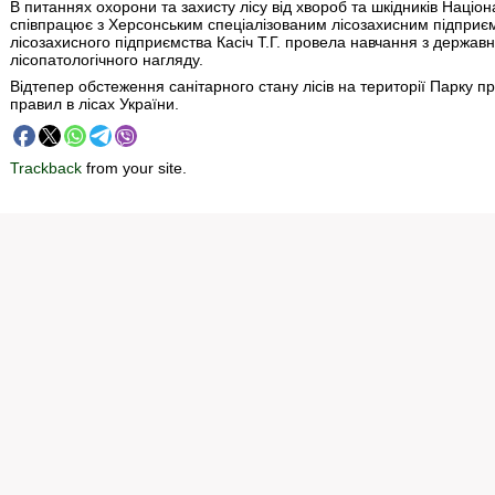
В питаннях охорони та захисту лісу від хвороб та шкідників Наці
співпрацює з Херсонським спеціалізованим лісозахисним підприє
лісозахисного підприємства Касіч Т.Г. провела навчання з держа
лісопатологічного нагляду.
Відтепер обстеження санітарного стану лісів на території Парку п
правил в лісах України.
Trackback
from your site.