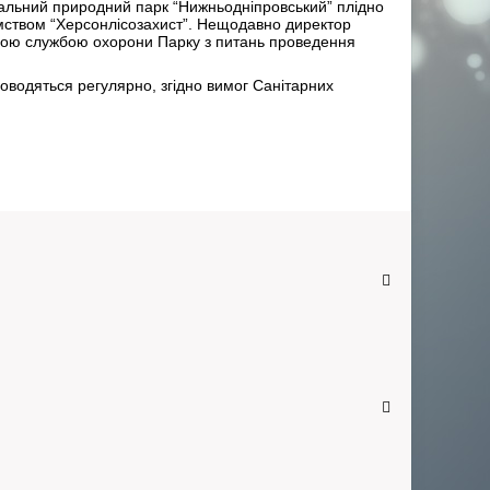
ональний природний парк “Нижньодніпровський” плідно
мством “Херсонлісозахист”. Нещодавно директор
вною службою охорони Парку з питань проведення
роводяться регулярно, згідно вимог Санітарних