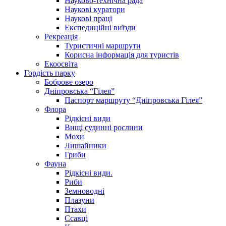
Науково-технічна рада
Наукові куратори
Наукові праці
Експедиційні виїзди
Рекреація
Туристичні маршрути
Корисна інформація для туристів
Екоосвіта
Гордість парку
Боброве озеро
Дніпровська “Гілея”
Паспорт маршруту “Дніпровська Гілея”
Флора
Рідкісні види
Вищі судинні рослини
Мохи
Лишайники
Гриби
Фауна
Рідкісні види.
Риби
Земноводні
Плазуни
Птахи
Ссавці