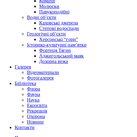
Комахи
Молюски
Павукоподібні
Водні об’єкти
Каховські джерела
Степові водоспади
Геологічні об’єкти
Херсонські “гори”
Історико-культурні пам’ятки
Фортеця Тягин
Аджигольський маяк
Дозорна вежа
Галерея
Відеоматеріали
Фотогалерея
Бібліотека
Флора
Фауна
Наука
Екоосвіта
Рекреація
Охорона
Новини
Контакти