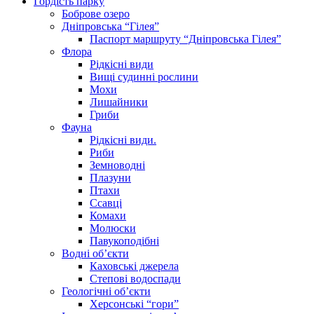
Гордість парку
Боброве озеро
Дніпровська “Гілея”
Паспорт маршруту “Дніпровська Гілея”
Флора
Рідкісні види
Вищі судинні рослини
Мохи
Лишайники
Гриби
Фауна
Рідкісні види.
Риби
Земноводні
Плазуни
Птахи
Ссавці
Комахи
Молюски
Павукоподібні
Водні об’єкти
Каховські джерела
Степові водоспади
Геологічні об’єкти
Херсонські “гори”