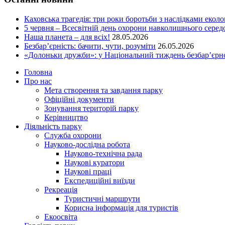
Каховська трагедія: три роки боротьби з наслідками еколо
5 червня – Всесвітній день охорони навколишнього сере
Наша планета – для всіх!
28.05.2026
Безбар’єрність: бачити, чути, розуміти
26.05.2026
«Долоньки дружби»: у Національний тиждень безбар’єрно
Головна
Про нас
Мета створення та завдання парку
Офіційні документи
Зонування територій парку
Керівництво
Діяльність парку
Служба охорони
Науково-дослідна робота
Науково-технічна рада
Наукові куратори
Наукові праці
Експедиційні виїзди
Рекреація
Туристичні маршрути
Корисна інформація для туристів
Екоосвіта