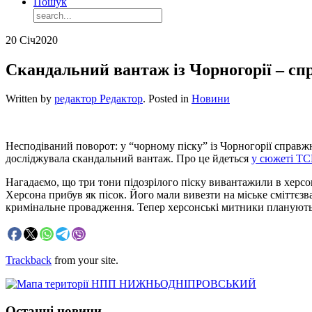
Пошук
20 Січ
2020
Скандальний вантаж із Чорногорії – сп
Written by
редактор Редактор
. Posted in
Новини
Несподіваний поворот: у “чорному піску” із Чорногорії справж
досліджувала скандальний вантаж. Про це йдеться
у сюжеті Т
Нагадаємо, що три тони підозрілого піску вивантажили в херсон
Херсона прибув як пісок. Його мали вивезти на міське сміттєзв
кримінальне провадження. Тепер херсонські митники планують 
Trackback
from your site.
Останні новини