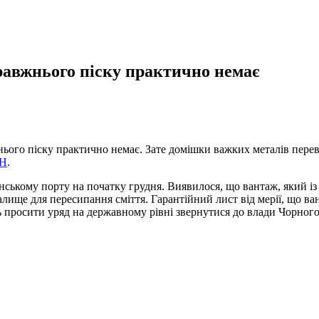
равжнього піску практично немає
нього піску практично немає. Зате домішки важких металів пере
СН
.
ському порту на початку грудня. Виявилося, що вантаж, який із 
алище для пересипання сміття. Гарантійний лист від мерії, що в
просити уряд на державному рівні звернутися до влади Чорногор