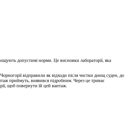
вищують допустимі норми. Це висновки лабораторії, яка
Чорногорії відправили як відходи після чистки днищ суден, до
антаж приймуть, виявився підробним. Через це триває
ії, щоб повернути їй цей вантаж.