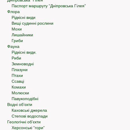
Дніпровська “Гілея”
Паспорт маршруту “Дніпровська Гілея”
Флора
Рідкісні види
Вищі судинні рослини
Мохи
Лишайники
Гриби
Фауна
Рідкісні види.
Риби
Земноводні
Плазуни
Птахи
Ссавці
Комахи
Молюски
Павукоподібні
Водні об’єкти
Каховські джерела
Степові водоспади
Геологічні об’єкти
Херсонські “гори”