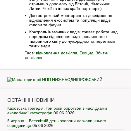
отримано допомогу від Естонії, Німеччини,
Литви, Чехії та інших країн-партнерів).
Довгостроковий моніторинг та дослідження
відновлення екосистем та популяцій видів
флори та фауни.
Контроль інвазивних видів: триває робота над
порядком віднесення видів рослинного і
тваринного світу до чужорідних та переліком
таких видів.
Tags:
відновлення довкілля
,
Екоцид
,
Збитки
довкіллю
ОСТАННІ НОВИНИ
Каховська трагедія: три роки боротьби з наслідками
екологічної катастрофи
06.06.2026
5 червня – Всесвітній день охорони навколишнього
середовища
05.06.2026