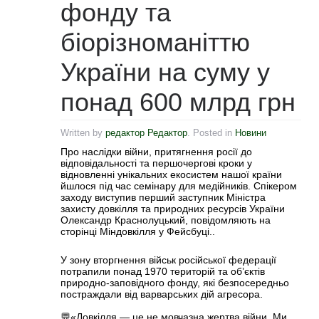
фонду та
біорізноманіттю
України на суму у
понад 600 млрд грн
Written by
редактор Редактор
. Posted in
Новини
Про наслідки війни, притягнення росії до
відповідальності та першочергові кроки у
відновленні унікальних екосистем нашої країни
йшлося під час семінару для медійників. Спікером
заходу виступив перший заступник Міністра
захисту довкілля та природних ресурсів України
Олександр Краснолуцький, повідомляють на
сторінці Міндовкілля у Фейсбуці..
У зону вторгнення військ російської федерації
потрапили понад 1970 територій та об’єктів
природно-заповідного фонду, які безпосередньо
постраждали від варварських дій агресора.
💬«Довкілля — це не мовчазна жертва війни. Ми