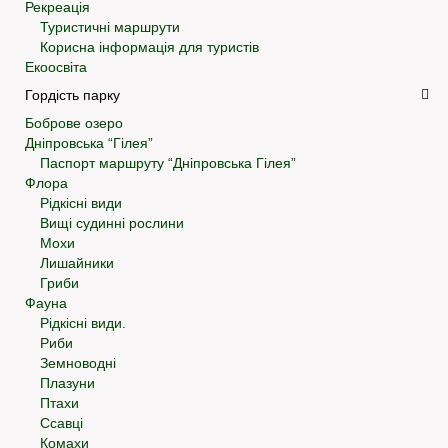
Рекреація
Туристичні маршрути
Корисна інформація для туристів
Екоосвіта
Гордість парку
Боброве озеро
Дніпровська “Гілея”
Паспорт маршруту “Дніпровська Гілея”
Флора
Рідкісні види
Вищі судинні рослини
Мохи
Лишайники
Гриби
Фауна
Рідкісні види.
Риби
Земноводні
Плазуни
Птахи
Ссавці
Комахи