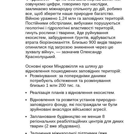
озвучуємо цифри, говоримо про наслідки,
закликаємо міжнародну спільноту до дій, робимо
все, щоб зберегти наше природне багатство.
Війною уражено 1,24 млн га заповідних територій.
Постійними обстрілами, вибухами порушуються
геологічні і гідрологічні властивості територій,
гинуть рослини і тварини, йде руйнування
екосистем, забруднення ґрунтів, відбувається
втрата біорізноманіття. Близько 900 видів тварин
опинилися під загрозою зникнення через цю
зухвалу війну», — зазначив Олександр
Краснолуцький.
Основні кроки Міндовкілля на шляху до
відновлення пошкоджених заповідних територій:
Розмінування: за попередніми даними
потребують обстеження та розмінування
близько 1 млн 200 тис. га.
Реалізація планів з відновлення екосистем.
Відновлення та розвиток установ природно-
заповідного фонду, які постраждали чи були
зруйновані внаслідок військової агресії.
Заплановане будівництво не менше 8
регіональних реабілітаційних центрів для диких
тварин (2 вже збудовано).
Залучення міжнародної підтримки (вже