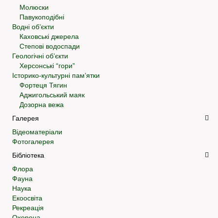
Молюски
Павукоподібні
Водні об’єкти
Каховські джерела
Степові водоспади
Геологічні об’єкти
Херсонські “гори”
Історико-культурні пам’ятки
Фортеця Тягин
Аджигольський маяк
Дозорна вежа
Галерея
Відеоматеріали
Фотогалерея
Бібліотека
Флора
Фауна
Наука
Екоосвіта
Рекреація
Охорона