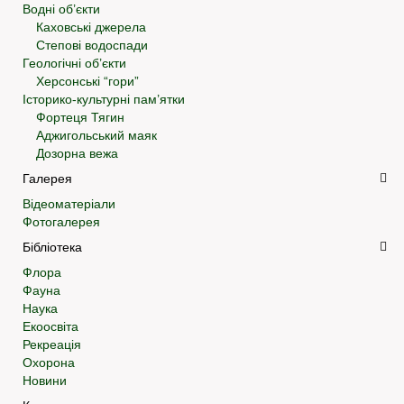
Водні об’єкти
Каховські джерела
Степові водоспади
Геологічні об’єкти
Херсонські “гори”
Історико-культурні пам’ятки
Фортеця Тягин
Аджигольський маяк
Дозорна вежа
Галерея
Відеоматеріали
Фотогалерея
Бібліотека
Флора
Фауна
Наука
Екоосвіта
Рекреація
Охорона
Новини