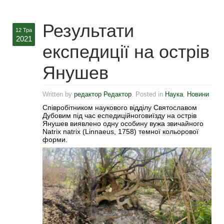
Результати
12 Тра
2021
експедиції на острів
Янушев
Written by
редактор Редактор
. Posted in
Наука
,
Новини
Співробітником наукового відділу Святославом
Дубовим під час еспедиційноговиїзду на острів
Янушев виявлено одну особину вужа звичайного
Natrix natrix (Linnaeus, 1758) темної кольорової
форми.