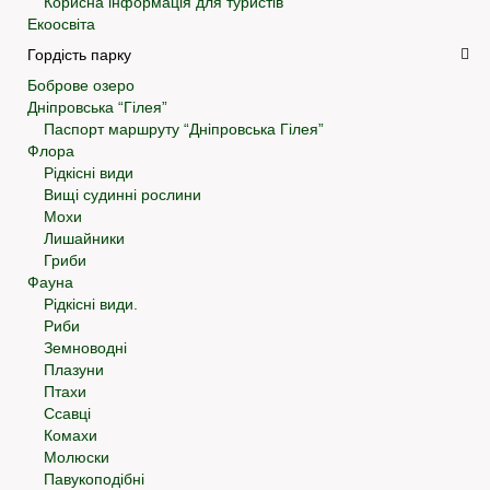
Корисна інформація для туристів
Екоосвіта
Гордість парку
Боброве озеро
Дніпровська “Гілея”
Паспорт маршруту “Дніпровська Гілея”
Флора
Рідкісні види
Вищі судинні рослини
Мохи
Лишайники
Гриби
Фауна
Рідкісні види.
Риби
Земноводні
Плазуни
Птахи
Ссавці
Комахи
Молюски
Павукоподібні