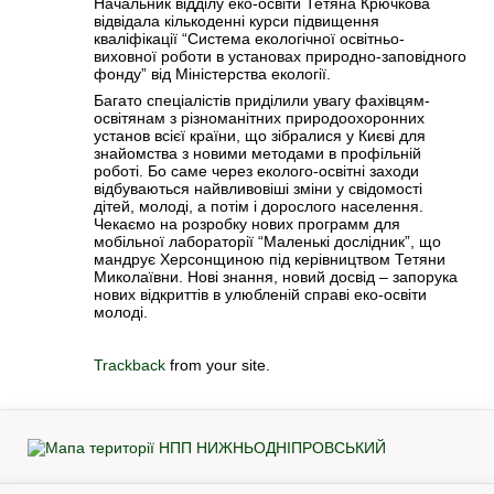
Начальник відділу еко-освіти Тетяна Крючкова
відвідала кількоденні курси підвищення
кваліфікації “Система екологічної освітньо-
виховної роботи в установах природно-заповідного
фонду” від Міністерства екології.
Багато спеціалістів приділили увагу фахівцям-
освітянам з різноманітних природоохоронних
установ всієї країни, що зібралися у Києві для
знайомства з новими методами в профільній
роботі. Бо саме через еколого-освітні заходи
відбуваються найвливовіші зміни у свідомості
дітей, молоді, а потім і дорослого населення.
Чекаємо на розробку нових программ для
мобільної лабораторії “Маленькі дослідник”, що
мандрує Херсонщиною під керівництвом Тетяни
Миколаївни. Нові знання, новий досвід – запорука
нових відкриттів в улюбленій справі еко-освіти
молоді.
Trackback
from your site.