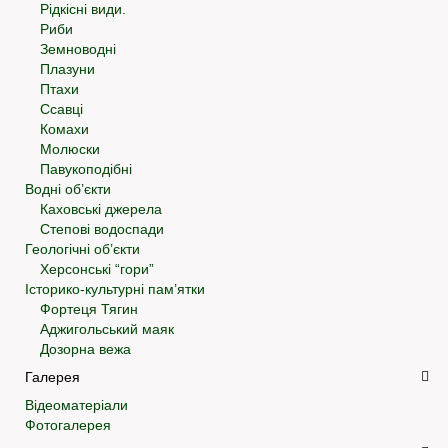
Рідкісні види.
Риби
Земноводні
Плазуни
Птахи
Ссавці
Комахи
Молюски
Павукоподібні
Водні об’єкти
Каховські джерела
Степові водоспади
Геологічні об’єкти
Херсонські “гори”
Історико-культурні пам’ятки
Фортеця Тягин
Аджигольський маяк
Дозорна вежа
Галерея
Відеоматеріали
Фотогалерея