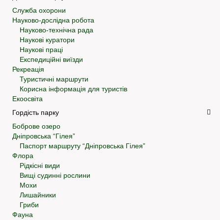
Служба охорони
Науково-дослідна робота
Науково-технічна рада
Наукові куратори
Наукові праці
Експедиційні виїзди
Рекреація
Туристичні маршрути
Корисна інформація для туристів
Екоосвіта
Гордість парку
Боброве озеро
Дніпровська “Гілея”
Паспорт маршруту “Дніпровська Гілея”
Флора
Рідкісні види
Вищі судинні рослини
Мохи
Лишайники
Гриби
Фауна