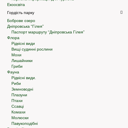
Екоосвіта
Гордість парку
Боброве озеро
Дніпровська “Гілея”
Паспорт маршруту “Дніпровська Гілея”
Флора
Рідкісні види
Вищі судинні рослини
Мохи
Лишайники
Гриби
Фауна
Рідкісні види.
Риби
Земноводні
Плазуни
Птахи
Ссавці
Комахи
Молюски
Павукоподібні