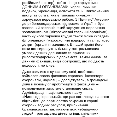
російський осетер), тобто ті, що харчуються
ДОННИМИ ОРГАНІЗМАМИ: черви, личинки
поденок, хірономіди, олігохети та ін. Виключенням
виступає білуга, яка є типовим хижаком і
харчується переважно рибою. З Північної Америки
до рибогосподарських підприємств України був
завезений веслоніс, який харчується переважно
зоопланктоном (мікроскопічні тваринні організми),
частину його харчової грудки також може складати
фітопланктон (мікроскопічні водорості) та частково
детрит (органічні залишки). В нашій країні його
поки що вирощують тільки у контрольованих
умовах деяких державних та приватних
рибогосподарських підприємств. Таким чином, за
даними фахівців, видів осетрових, що поїдають
водорості, не існує.
Дуже важливо в сучасному світі, щоб кожен
займався своєю фаховою справою. Інспектори –
охороняли, науковці – досліджували, а громадські
діячі в тісному співробітництві з фахівцями –
покращували загальне становище справ.
Адміністрація національного парку
«Нижньодніпровський» ще раз наголошує на свою
відкритість до партнерства зокрема в справі
охорони водних ресурсів, припинення
браконьєрства, закликаючи всіх небайдужих
людей, громадських діячів та інш. спільними