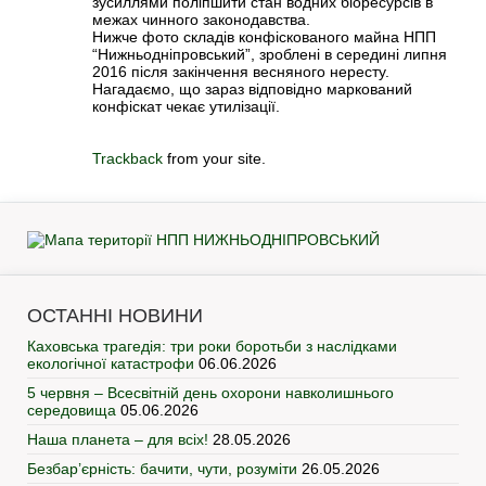
зусиллями поліпшити стан водних біоресурсів в
межах чинного законодавства.
Нижче фото складів конфіскованого майна НПП
“Нижньодніпровський”, зроблені в середині липня
2016 після закінчення весняного нересту.
Нагадаємо, що зараз відповідно маркований
конфіскат чекає утилізації.
Trackback
from your site.
ОСТАННІ НОВИНИ
Каховська трагедія: три роки боротьби з наслідками
екологічної катастрофи
06.06.2026
5 червня – Всесвітній день охорони навколишнього
середовища
05.06.2026
Наша планета – для всіх!
28.05.2026
Безбар’єрність: бачити, чути, розуміти
26.05.2026