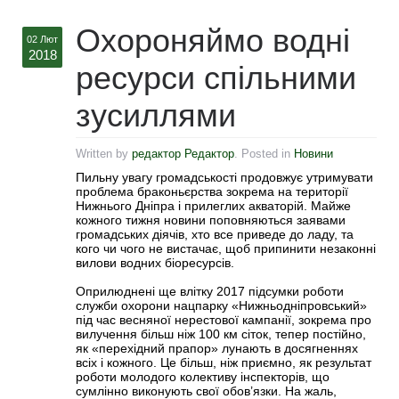
Охороняймо водні
02 Лют
2018
ресурси спільними
зусиллями
Written by
редактор Редактор
. Posted in
Новини
Пильну увагу громадськості продовжує утримувати
проблема браконьєрства зокрема на території
Нижнього Дніпра і прилеглих акваторій. Майже
кожного тижня новини поповняються заявами
громадських діячів, хто все приведе до ладу, та
кого чи чого не вистачає, щоб припинити незаконні
вилови водних біоресурсів.
Оприлюднені ще влітку 2017 підсумки роботи
служби охорони нацпарку «Нижньодніпровський»
під час весняної нерестової кампанії, зокрема про
вилучення більш ніж 100 км сіток, тепер постійно,
як «перехідний прапор» лунають в досягненнях
всіх і кожного. Це більш, ніж приємно, як результат
роботи молодого колективу інспекторів, що
сумлінно виконують свої обов’язки. На жаль,