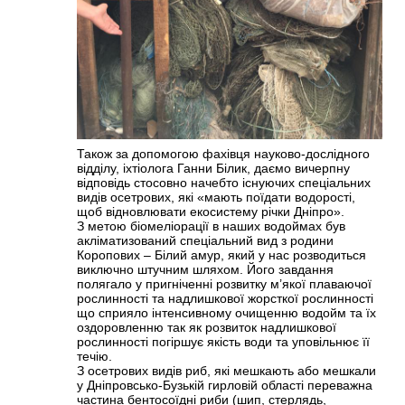
Також за допомогою фахівця науково-дослідного
відділу, іхтіолога Ганни Білик, даємо вичерпну
відповідь стосовно начебто існуючих спеціальних
видів осетрових, які «мають поїдати водорості,
щоб відновлювати екосистему річки Дніпро».
З метою біомеліорації в наших водоймах був
акліматизований спеціальний вид з родини
Коропових – Білий амур, який у нас розводиться
виключно штучним шляхом. Його завдання
полягало у пригніченні розвитку м’якої плаваючої
рослинності та надлишкової жорсткої рослинності
що сприяло інтенсивному очищенню водойм та їх
оздоровленню так як розвиток надлишкової
рослинності погіршує якість води та уповільнює її
течію.
З осетрових видів риб, які мешкають або мешкали
у Дніпровсько-Бузькій гирловій області переважна
частина бентосоїдні риби (шип, стерлядь,