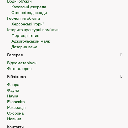
Водні об’єкти
Каховські джерела
Степові водоспади
Геологічні об’єкти
Херсонські “гори”
Історико-культурні пам’ятки
Фортеця Тягин
Аджигольський маяк
Дозорна вежа
Галерея
Відеоматеріали
Фотогалерея
Бібліотека
Флора
Фауна
Наука
Екоосвіта
Рекреація
Охорона
Новини
Контакти