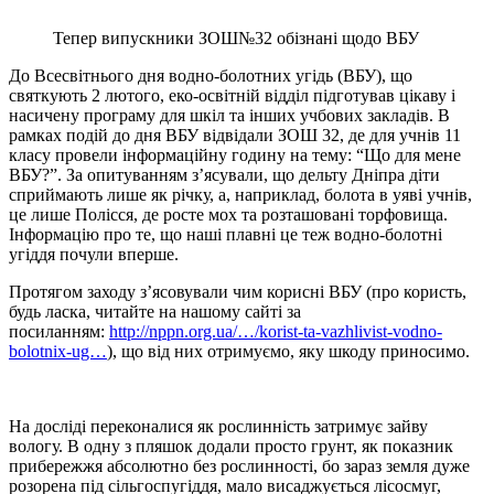
Тепер випускники ЗОШ№32 обізнані щодо ВБУ
До Всесвітнього дня водно-болотних угідь (ВБУ), що
святкують 2 лютого, еко-освітній відділ підготував цікаву і
насичену програму для шкіл та інших учбових закладів. В
рамках подій до дня ВБУ відвідали ЗОШ 32, де для учнів 11
класу провели інформаційну годину на тему: “Що для мене
ВБУ?”. За опитуванням з’ясували, що дельту Дніпра діти
сприймають лише як річку, а, наприклад, болота в уяві учнів,
це лише Полісся, де росте мох та розташовані торфовища.
Інформацію про те, що наші плавні це теж водно-болотні
угіддя почули вперше.
Протягом заходу з’ясовували чим корисні ВБУ (про користь,
будь ласка, читайте на нашому сайті за
посиланням:
http://nppn.org.ua/…/korist-ta-vazhlivist-vodno-
bolotnix-ug…
), що від них отримуємо, яку шкоду приносимо.
На досліді переконалися як рослинність затримує зайву
вологу. В одну з пляшок додали просто грунт, як показник
прибережжя абсолютно без рослинності, бо зараз земля дуже
розорена під сільгоспугіддя, мало висаджується лісосмуг,