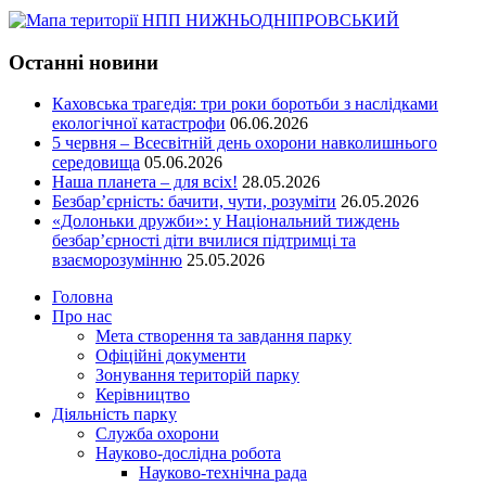
Останні новини
Каховська трагедія: три роки боротьби з наслідками
екологічної катастрофи
06.06.2026
5 червня – Всесвітній день охорони навколишнього
середовища
05.06.2026
Наша планета – для всіх!
28.05.2026
Безбар’єрність: бачити, чути, розуміти
26.05.2026
«Долоньки дружби»: у Національний тиждень
безбар’єрності діти вчилися підтримці та
взаєморозумінню
25.05.2026
Головна
Про нас
Мета створення та завдання парку
Офіційні документи
Зонування територій парку
Керівництво
Діяльність парку
Служба охорони
Науково-дослідна робота
Науково-технічна рада