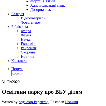
Фортеця Тягин
Аджигольський маяк
Дозорна вежа
Галерея
Відеоматеріали
Фотогалерея
Бібліотека
Флора
Фауна
Наука
Екоосвіта
Рекреація
Охорона
Новини
Контакти
Пошук
31 Січ
2020
Освітяни парку про ВБУ дітям
Written by
редактор Редактор
. Posted in
Новини