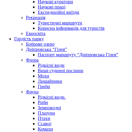
Наукові куратори
Наукові праці
Експедиційні виїзди
Рекреація
Туристичні маршрути
Корисна інформація для туристів
Екоосвіта
Гордість парку
Боброве озеро
Дніпровська “Гілея”
Паспорт маршруту “Дніпровська Гілея”
Флора
Рідкісні види
Вищі судинні рослини
Мохи
Лишайники
Гриби
Фауна
Рідкісні види.
Риби
Земноводні
Плазуни
Птахи
Ссавці
Комахи