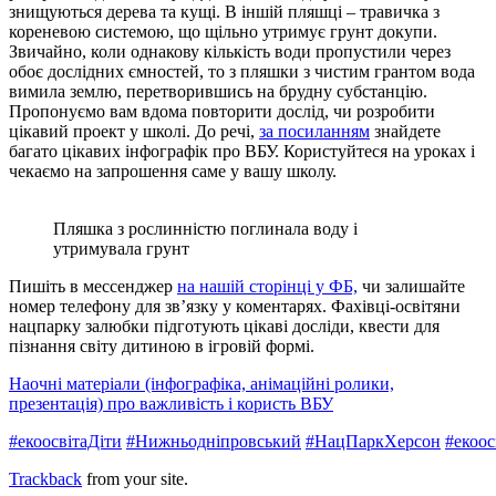
знищуються дерева та кущі. В іншій пляшці – травичка з
кореневою системою, що щільно утримує грунт докупи.
Звичайно, коли однакову кількість води пропустили через
обоє дослідних ємностей, то з пляшки з чистим грантом вода
вимила землю, перетворившись на брудну субстанцію.
Пропонуємо вам вдома повторити дослід, чи розробити
цікавий проект у школі. До речі,
за посиланням
знайдете
багато цікавих інфографік про ВБУ. Користуйтеся на уроках і
чекаємо на запрошення саме у вашу школу.
Пляшка з рослинністю поглинала воду і
утримувала грунт
Пишіть в мессенджер
на нашій сторінці у ФБ,
чи залишайте
номер телефону для зв’язку у коментарях. Фахівці-освітяни
нацпарку залюбки підготують цікаві досліди, квести для
пізнання світу дитиною в ігровій формі.
Наочні матеріали (інфографіка, анімаційні ролики,
презентація) про важливість і користь ВБУ
#екоосвітаДіти
#Нижньодніпровський
#НацПаркХерсон
#екоос
Trackback
from your site.