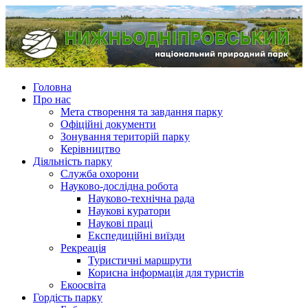
Головна
Про нас
Мета створення та завдання парку
Офіційні документи
Зонування територій парку
Керівництво
Діяльність парку
Служба охорони
Науково-дослідна робота
Науково-технічна рада
Наукові куратори
Наукові праці
Експедиційні виїзди
Рекреація
Туристичні маршрути
Корисна інформація для туристів
Екоосвіта
Гордість парку