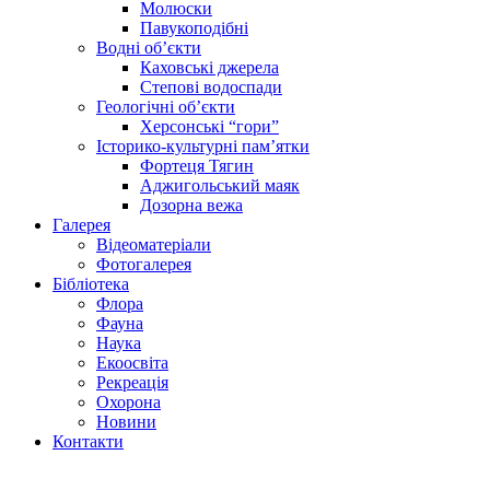
Молюски
Павукоподібні
Водні об’єкти
Каховські джерела
Степові водоспади
Геологічні об’єкти
Херсонські “гори”
Історико-культурні пам’ятки
Фортеця Тягин
Аджигольський маяк
Дозорна вежа
Галерея
Відеоматеріали
Фотогалерея
Бібліотека
Флора
Фауна
Наука
Екоосвіта
Рекреація
Охорона
Новини
Контакти