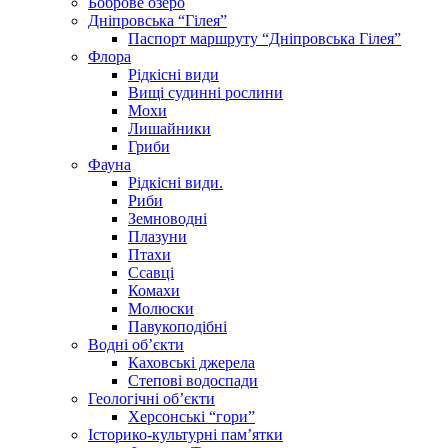
Боброве озеро
Дніпровська “Гілея”
Паспорт маршруту “Дніпровська Гілея”
Флора
Рідкісні види
Вищі судинні рослини
Мохи
Лишайники
Гриби
Фауна
Рідкісні види.
Риби
Земноводні
Плазуни
Птахи
Ссавці
Комахи
Молюски
Павукоподібні
Водні об’єкти
Каховські джерела
Степові водоспади
Геологічні об’єкти
Херсонські “гори”
Історико-культурні пам’ятки