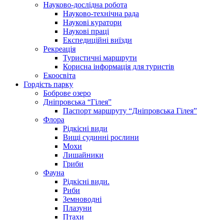
Науково-дослідна робота
Науково-технічна рада
Наукові куратори
Наукові праці
Експедиційні виїзди
Рекреація
Туристичні маршрути
Корисна інформація для туристів
Екоосвіта
Гордість парку
Боброве озеро
Дніпровська “Гілея”
Паспорт маршруту “Дніпровська Гілея”
Флора
Рідкісні види
Вищі судинні рослини
Мохи
Лишайники
Гриби
Фауна
Рідкісні види.
Риби
Земноводні
Плазуни
Птахи