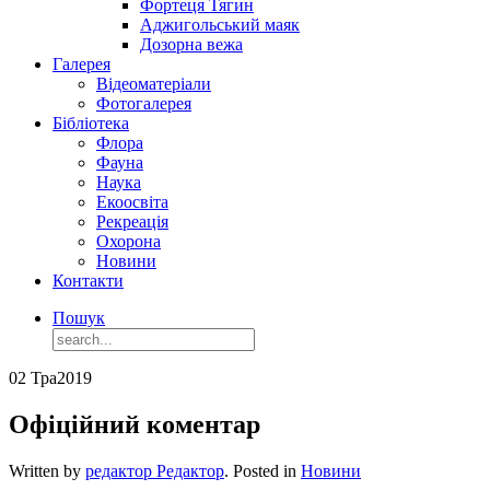
Фортеця Тягин
Аджигольський маяк
Дозорна вежа
Галерея
Відеоматеріали
Фотогалерея
Бібліотека
Флора
Фауна
Наука
Екоосвіта
Рекреація
Охорона
Новини
Контакти
Пошук
02 Тра
2019
Офіційний коментар
Written by
редактор Редактор
. Posted in
Новини