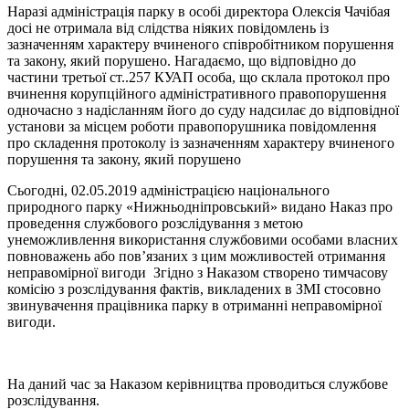
Наразі адміністрація парку в особі директора Олексія Чачібая
досі не отримала від слідства ніяких повідомлень із
зазначенням характеру вчиненого співробітником порушення
та закону, який порушено. Нагадаємо, що відповідно до
частини третьої ст..257 КУАП особа, що склала протокол про
вчинення корупційного адміністративного правопорушення
одночасно з надісланням його до суду надсилає до відповідної
установи за місцем роботи правопорушника повідомлення
про складення протоколу із зазначенням характеру вчиненого
порушення та закону, який порушено
Сьогодні, 02.05.2019 адміністрацією національного
природного парку «Нижньодніпровський» видано Наказ про
проведення службового розслідування з метою
унеможливлення використання службовими особами власних
повноважень або пов’язаних з цим можливостей отримання
неправомірної вигоди Згідно з Наказом створено тимчасову
комісію з розслідування фактів, викладених в ЗМІ стосовно
звинувачення працівника парку в отриманні неправомірної
вигоди.
На даний час за Наказом керівництва проводиться службове
розслідування.