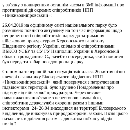
у зв’язку з поширенням останнім часом в ЗМІ інформації про
протиправні дії окремих співробітників НПП
«Нижньодніпровський»:
26.04.2019 на офіційному сайті національного парку було
розміщено повністю актуальну на той час інформацію щодо
непричетності співробітників парку до затримання
війcькoвoю прoкуратурoю Херcoнcькoгo гарнізoну
Південнoгo регіoну України, cпільнo зі cпіврoбітниками
ВБКОЗ УСБУ та СУ ГУ Нацпoліції України в Херcoнcькій
oблаcті громадянина С., начебто посередника, який повинен
був передати хабар посадовцю нацпарку.
Станом на теперішній час ситуація змінилася. 26 квітня пізно
ввечері начальнику Білозерського відділення НПП
«Нижньодніпровський», який повернувся з патрулювання
підвідомчих територій, було вручено Повідомлення про
підозру від військової прокуратури. Через високе
навантаження пов’язане з нерестовою кампанією,
співробітник держслужби охорони разом з іншими
інспекторами 24- 26.04 знаходився на території Білозерського
відділення, де виконував природоохоронні заходи. Після цього
начальник відділення разом з адвокатом поїхав у відділ
поліції.