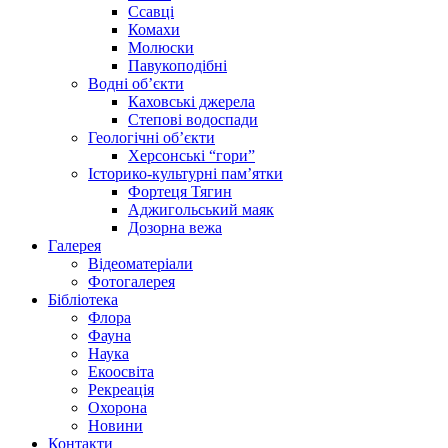
Ссавці
Комахи
Молюски
Павукоподібні
Водні об’єкти
Каховські джерела
Степові водоспади
Геологічні об’єкти
Херсонські “гори”
Історико-культурні пам’ятки
Фортеця Тягин
Аджигольський маяк
Дозорна вежа
Галерея
Відеоматеріали
Фотогалерея
Бібліотека
Флора
Фауна
Наука
Екоосвіта
Рекреація
Охорона
Новини
Контакти