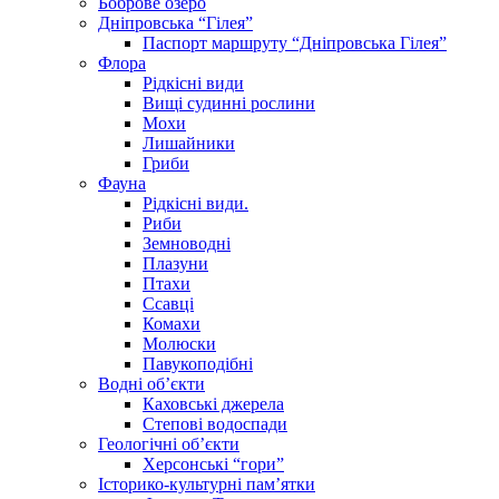
Боброве озеро
Дніпровська “Гілея”
Паспорт маршруту “Дніпровська Гілея”
Флора
Рідкісні види
Вищі судинні рослини
Мохи
Лишайники
Гриби
Фауна
Рідкісні види.
Риби
Земноводні
Плазуни
Птахи
Ссавці
Комахи
Молюски
Павукоподібні
Водні об’єкти
Каховські джерела
Степові водоспади
Геологічні об’єкти
Херсонські “гори”
Історико-культурні пам’ятки