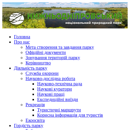
Головна
Про нас
Мета створення та завдання парку
Офіційні документи
Зонування територій парку
Керівництво
Діяльність парку
Служба охорони
Науково-дослідна робота
Науково-технічна рада
Наукові куратори
Наукові праці
Експедиційні виїзди
Рекреація
Туристичні маршрути
Корисна інформація для туристів
Екоосвіта
Гордість парку