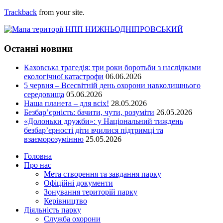
Trackback
from your site.
Останні новини
Каховська трагедія: три роки боротьби з наслідками
екологічної катастрофи
06.06.2026
5 червня – Всесвітній день охорони навколишнього
середовища
05.06.2026
Наша планета – для всіх!
28.05.2026
Безбар’єрність: бачити, чути, розуміти
26.05.2026
«Долоньки дружби»: у Національний тиждень
безбар’єрності діти вчилися підтримці та
взаєморозумінню
25.05.2026
Головна
Про нас
Мета створення та завдання парку
Офіційні документи
Зонування територій парку
Керівництво
Діяльність парку
Служба охорони