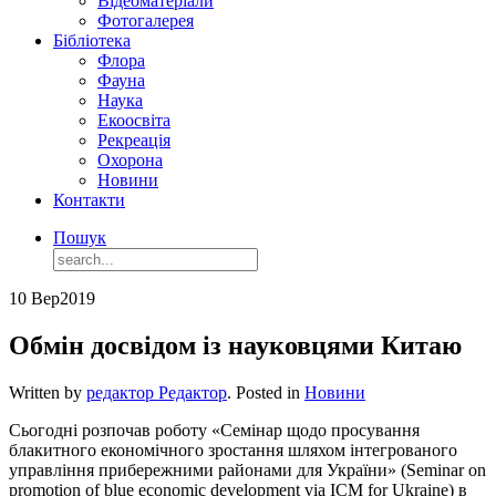
Відеоматеріали
Фотогалерея
Бібліотека
Флора
Фауна
Наука
Екоосвіта
Рекреація
Охорона
Новини
Контакти
Пошук
10 Вер
2019
Обмін досвідом із науковцями Китаю
Written by
редактор Редактор
. Posted in
Новини
Сьогодні розпочав роботу «Семінар щодо просування
блакитного економічного зростання шляхом інтегрованого
управління прибережними районами для України» (Seminar on
promotion of blue economic development via ICM for Ukraine) в