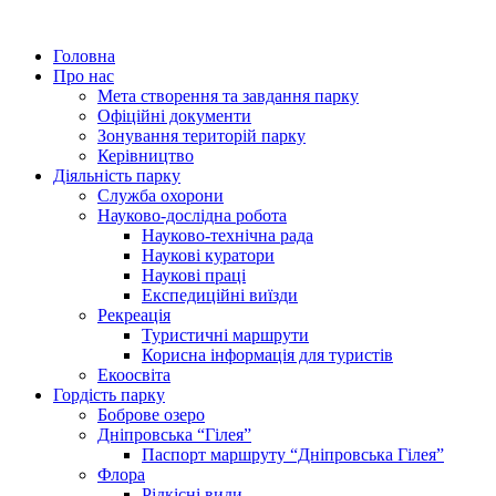
Головна
Про нас
Мета створення та завдання парку
Офіційні документи
Зонування територій парку
Керівництво
Діяльність парку
Служба охорони
Науково-дослідна робота
Науково-технічна рада
Наукові куратори
Наукові праці
Експедиційні виїзди
Рекреація
Туристичні маршрути
Корисна інформація для туристів
Екоосвіта
Гордість парку
Боброве озеро
Дніпровська “Гілея”
Паспорт маршруту “Дніпровська Гілея”
Флора
Рідкісні види