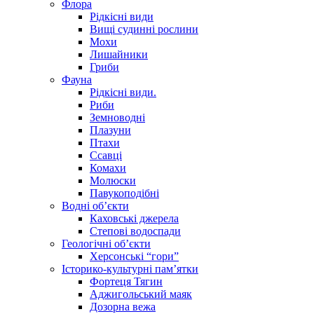
Флора
Рідкісні види
Вищі судинні рослини
Мохи
Лишайники
Гриби
Фауна
Рідкісні види.
Риби
Земноводні
Плазуни
Птахи
Ссавці
Комахи
Молюски
Павукоподібні
Водні об’єкти
Каховські джерела
Степові водоспади
Геологічні об’єкти
Херсонські “гори”
Історико-культурні пам’ятки
Фортеця Тягин
Аджигольський маяк
Дозорна вежа