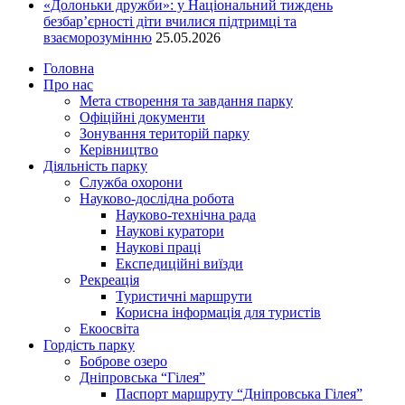
«Долоньки дружби»: у Національний тиждень
безбар’єрності діти вчилися підтримці та
взаєморозумінню
25.05.2026
Головна
Про нас
Мета створення та завдання парку
Офіційні документи
Зонування територій парку
Керівництво
Діяльність парку
Служба охорони
Науково-дослідна робота
Науково-технічна рада
Наукові куратори
Наукові праці
Експедиційні виїзди
Рекреація
Туристичні маршрути
Корисна інформація для туристів
Екоосвіта
Гордість парку
Боброве озеро
Дніпровська “Гілея”
Паспорт маршруту “Дніпровська Гілея”