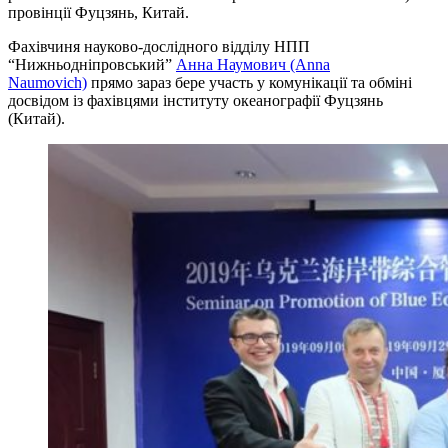
провінції Фуцзянь, Китай.
Фахівчиня науково-дослідного відділу НПП
“Нижньодніпровський”
Анна Наумович (Anna
Naumovich)
прямо зараз бере участь у комунікації та обміні
досвідом із фахівцями інституту океанографії Фуцзянь
(Китай).