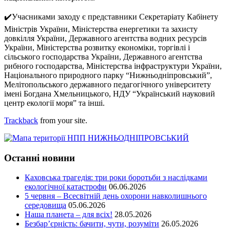
✔️Учасниками заходу є представники Секретаріату Кабінету
Міністрів України, Міністерства енергетики та захисту
довкілля України, Державного агентства водних ресурсів
України, Міністерства розвитку економіки, торгівлі і
сільського господарства України, Державного агентства
рибного господарства, Міністерства інфраструктури України,
Національного природного парку “Нижньодніпровський”,
Мелітопольського державного педагогічного університету
імені Богдана Хмельницького, НДУ “Український науковий
центр екології моря” та інші.
Trackback
from your site.
Останні новини
Каховська трагедія: три роки боротьби з наслідками
екологічної катастрофи
06.06.2026
5 червня – Всесвітній день охорони навколишнього
середовища
05.06.2026
Наша планета – для всіх!
28.05.2026
Безбар’єрність: бачити, чути, розуміти
26.05.2026