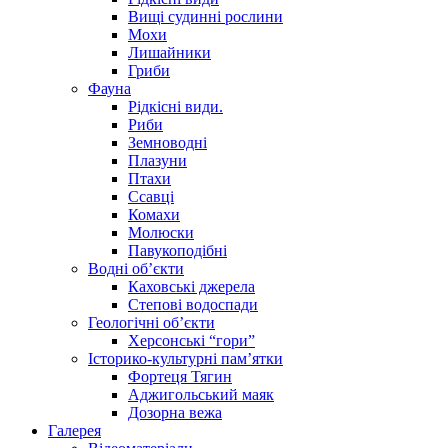
Вищі судинні рослини
Мохи
Лишайники
Гриби
Фауна
Рідкісні види.
Риби
Земноводні
Плазуни
Птахи
Ссавці
Комахи
Молюски
Павукоподібні
Водні об’єкти
Каховські джерела
Степові водоспади
Геологічні об’єкти
Херсонські “гори”
Історико-культурні пам’ятки
Фортеця Тягин
Аджигольський маяк
Дозорна вежа
Галерея