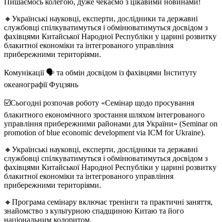
Пишаємось колегою, дуже чекаємо з цікавими новинами!
🔸Українські науковці, експерти, дослідники та державні
службовці спілкуватимуться і обмінюватимуться досвідом з
фахівцями Китайської Народної Республіки у царині розвитку
блакитної економіки та інтегрованого управління
прибережними територіями.
Комунікації 🗣 та обмін досвідом із фахівцями Інституту
океанографії Фуцзянь
☑️Сьогодні розпочав роботу «Семінар щодо просування
блакитного економічного зростання шляхом інтегрованого
управління прибережними районами для України» (Seminar on
promotion of blue economic development via ICM for Ukraine).
🔸Українські науковці, експерти, дослідники та державні
службовці спілкуватимуться і обмінюватимуться досвідом з
фахівцями Китайської Народної Республіки у царині розвитку
блакитної економіки та інтегрованого управління
прибережними територіями.
🔸Програма семінару включає тренінги та практичні заняття,
знайомство з культурною спадщиною Китаю та його
національним колоритом.