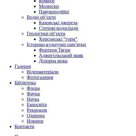
Комахи
Молюски
Павукоподібні
Водні об’єкти
Каховські джерела
Степові водоспади
Геологічні об’єкти
Херсонські “гори”
Історико-культурні пам’ятки
Фортеця Тягин
Аджигольський маяк
Дозорна вежа
Галерея
Відеоматеріали
Фотогалерея
Бібліотека
Флора
Фауна
Наука
Екоосвіта
Рекреація
Охорона
Новини
Контакти