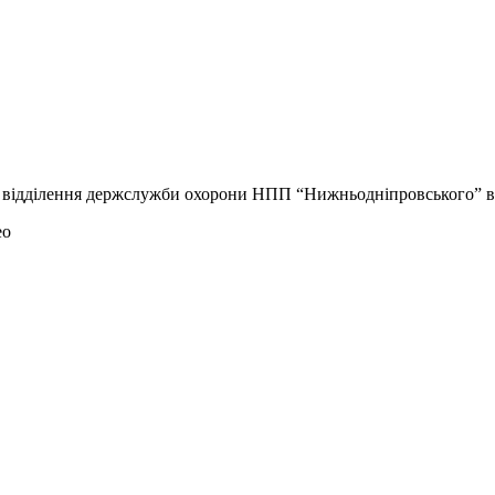
о відділення держслужби охорони НПП “Нижньодніпровського” ви
ео