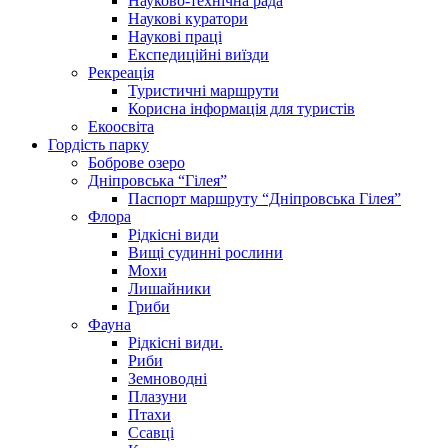
Науково-технічна рада
Наукові куратори
Наукові праці
Експедиційні виїзди
Рекреація
Туристичні маршрути
Корисна інформація для туристів
Екоосвіта
Гордість парку
Боброве озеро
Дніпровська “Гілея”
Паспорт маршруту “Дніпровська Гілея”
Флора
Рідкісні види
Вищі судинні рослини
Мохи
Лишайники
Гриби
Фауна
Рідкісні види.
Риби
Земноводні
Плазуни
Птахи
Ссавці