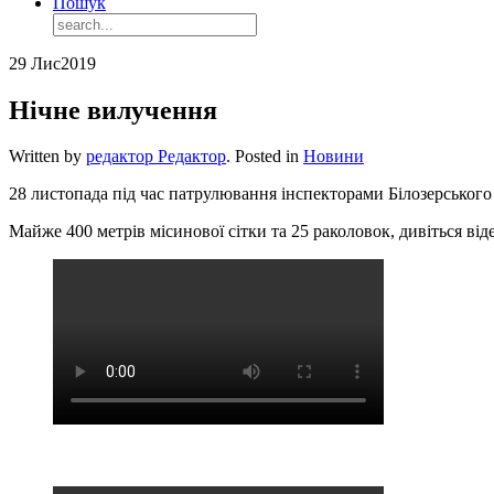
Пошук
29 Лис
2019
Нічне вилучення
Written by
редактор Редактор
. Posted in
Новини
28 листопада під час патрулювання інспекторами Білозерськог
Майже 400 метрів місинової сітки та 25 раколовок, дивіться від