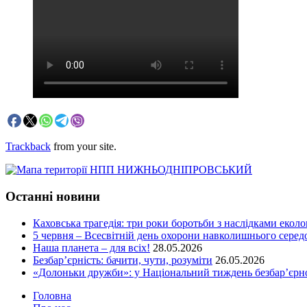
Trackback
from your site.
Останні новини
Каховська трагедія: три роки боротьби з наслідками еколо
5 червня – Всесвітній день охорони навколишнього сере
Наша планета – для всіх!
28.05.2026
Безбар’єрність: бачити, чути, розуміти
26.05.2026
«Долоньки дружби»: у Національний тиждень безбар’єрно
Головна