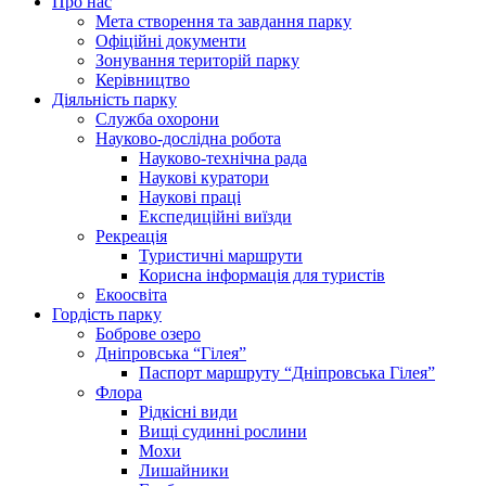
Про нас
Мета створення та завдання парку
Офіційні документи
Зонування територій парку
Керівництво
Діяльність парку
Служба охорони
Науково-дослідна робота
Науково-технічна рада
Наукові куратори
Наукові праці
Експедиційні виїзди
Рекреація
Туристичні маршрути
Корисна інформація для туристів
Екоосвіта
Гордість парку
Боброве озеро
Дніпровська “Гілея”
Паспорт маршруту “Дніпровська Гілея”
Флора
Рідкісні види
Вищі судинні рослини
Мохи
Лишайники