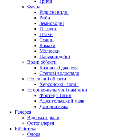
Гриби
Фауна
Рідкісні види.
Риби
Земноводні
Плазуни
Птахи
Ссавці
Комахи
Молюски
Павукоподібні
Водні об’єкти
Каховські джерела
Степові водоспади
Геологічні об’єкти
Херсонські “гори”
Історико-культурні пам’ятки
Фортеця Тягин
Аджигольський маяк
Дозорна вежа
Галерея
Відеоматеріали
Фотогалерея
Бібліотека
Флора