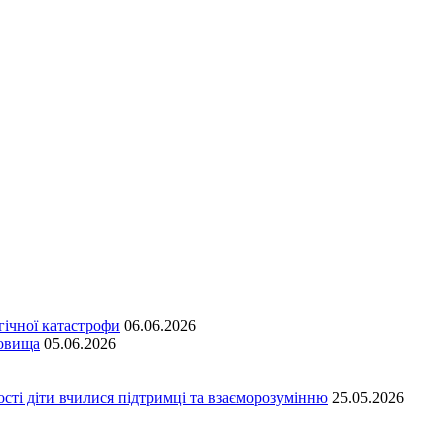
гічної катастрофи
06.06.2026
довища
05.06.2026
сті діти вчилися підтримці та взаєморозумінню
25.05.2026