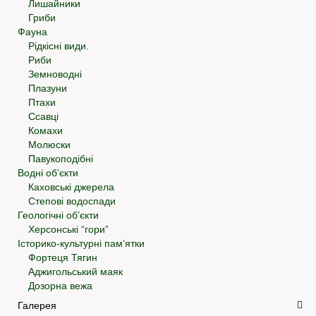
Лишайники
Гриби
Фауна
Рідкісні види.
Риби
Земноводні
Плазуни
Птахи
Ссавці
Комахи
Молюски
Павукоподібні
Водні об’єкти
Каховські джерела
Степові водоспади
Геологічні об’єкти
Херсонські “гори”
Історико-культурні пам’ятки
Фортеця Тягин
Аджигольський маяк
Дозорна вежа
Галерея