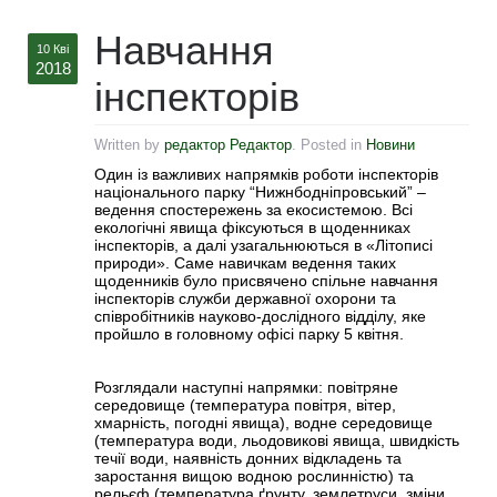
Навчання
10 Кві
2018
інспекторів
Written by
редактор Редактор
. Posted in
Новини
Один із важливих напрямків роботи інспекторів
національного парку “Нижнбодніпровський” –
ведення спостережень за екосистемою. Всі
екологічні явища фіксуються в щоденниках
інспекторів, а далі узагальнюються в «Літописі
природи». Саме навичкам ведення таких
щоденників було присвячено спільне навчання
інспекторів служби державної охорони та
співробітників науково-дослідного відділу, яке
пройшло в головному офісі парку 5 квітня.
Розглядали наступні напрямки: повітряне
середовище (температура повітря, вітер,
хмарність, погодні явища), водне середовище
(температура води, льодовикові явища, швидкість
течії води, наявність донних відкладень та
заростання вищою водною рослинністю) та
рельєф (температура ґрунту, землетруси, зміни