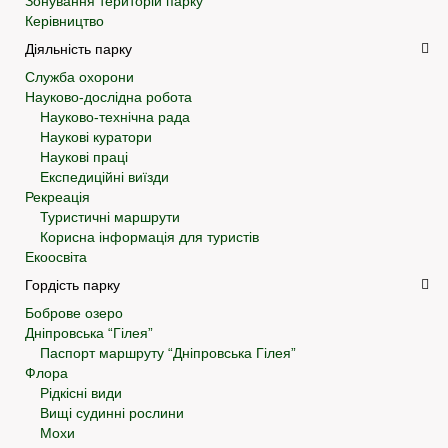
Зонування територій парку
Керівництво
Діяльність парку
Служба охорони
Науково-дослідна робота
Науково-технічна рада
Наукові куратори
Наукові праці
Експедиційні виїзди
Рекреація
Туристичні маршрути
Корисна інформація для туристів
Екоосвіта
Гордість парку
Боброве озеро
Дніпровська “Гілея”
Паспорт маршруту “Дніпровська Гілея”
Флора
Рідкісні види
Вищі судинні рослини
Мохи