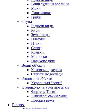
Вищі судинні рослини
Мохи
Лишайники
Гриби
Фауна
Рідкісні види.
Риби
Земноводні
Плазуни
Птахи
Ссавці
Комахи
Молюски
Павукоподібні
Водні об’єкти
Каховські джерела
Степові водоспади
Геологічні об’єкти
Херсонські “гори”
Історико-культурні пам’ятки
Фортеця Тягин
Аджигольський маяк
Дозорна вежа
Галерея