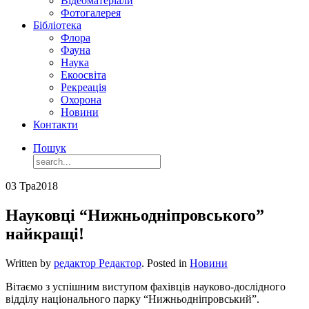
Відеоматеріали
Фотогалерея
Бібліотека
Флора
Фауна
Наука
Екоосвіта
Рекреація
Охорона
Новини
Контакти
Пошук
03 Тра
2018
Науковці “Нижньодніпровського”
найкращі!
Written by
редактор Редактор
. Posted in
Новини
Вітаємо з успішним виступом фахівців науково-дослідного
відділу національного парку “Нижньодніпровський”.