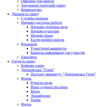
Офіційні документи
Зонування територій парку
Керівництво
Діяльність парку
Служба охорони
Науково-дослідна робота
Науково-технічна рада
Наукові куратори
Наукові праці
Експедиційні виїзди
Рекреація
Туристичні маршрути
Корисна інформація для туристів
Екоосвіта
Гордість парку
Боброве озеро
Дніпровська “Гілея”
Паспорт маршруту “Дніпровська Гілея”
Флора
Рідкісні види
Вищі судинні рослини
Мохи
Лишайники
Гриби
Фауна