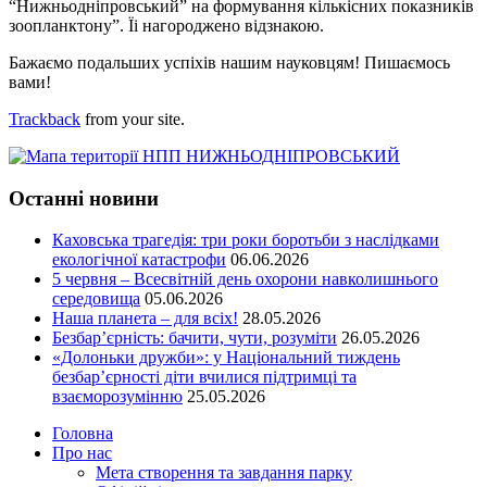
“Нижньодніпровський” на формування кількісних показників
зоопланктону”. Їі нагороджено відзнакою.
Бажаємо подальших успіхів нашим науковцям! Пишаємось
вами!
Trackback
from your site.
Останні новини
Каховська трагедія: три роки боротьби з наслідками
екологічної катастрофи
06.06.2026
5 червня – Всесвітній день охорони навколишнього
середовища
05.06.2026
Наша планета – для всіх!
28.05.2026
Безбар’єрність: бачити, чути, розуміти
26.05.2026
«Долоньки дружби»: у Національний тиждень
безбар’єрності діти вчилися підтримці та
взаєморозумінню
25.05.2026
Головна
Про нас
Мета створення та завдання парку