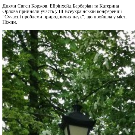
Днями Євген Коржов, Ейрінхейд Барбаріан та Катерина
Орлова прийняли участь у ІІІ Всеукраїнській конференції
“Сучасні проблеми природничих наук”, що пройшла у місті
Ніжин.