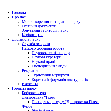
Головна
Про нас
Мета створення та завдання парку
Офіційні документи
Зонування територій парку
Керівництво
Діяльність парку
Служба охорони
Науково-дослідна робота
Науково-технічна рада
Наукові куратори
Наукові праці
Експедиційні виїзди
Рекреація
Туристичні маршрути
Корисна інформація для туристів
Екоосвіта
Гордість парку
Боброве озеро
Дніпровська “Гілея”
Паспорт маршруту “Дніпровська Гілея”
Флора
Рідкісні види