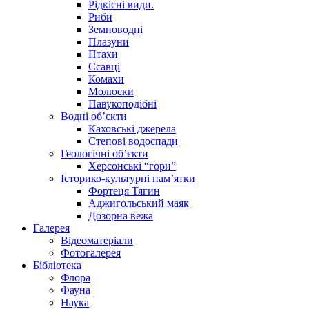
Рідкісні види.
Риби
Земноводні
Плазуни
Птахи
Ссавці
Комахи
Молюски
Павукоподібні
Водні об’єкти
Каховські джерела
Степові водоспади
Геологічні об’єкти
Херсонські “гори”
Історико-культурні пам’ятки
Фортеця Тягин
Аджигольський маяк
Дозорна вежа
Галерея
Відеоматеріали
Фотогалерея
Бібліотека
Флора
Фауна
Наука