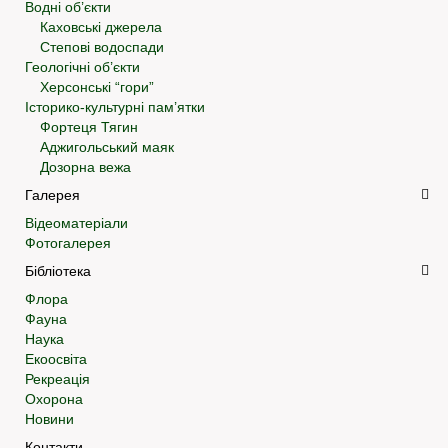
Водні об’єкти
Каховські джерела
Степові водоспади
Геологічні об’єкти
Херсонські “гори”
Історико-культурні пам’ятки
Фортеця Тягин
Аджигольський маяк
Дозорна вежа
Галерея
Відеоматеріали
Фотогалерея
Бібліотека
Флора
Фауна
Наука
Екоосвіта
Рекреація
Охорона
Новини
Контакти