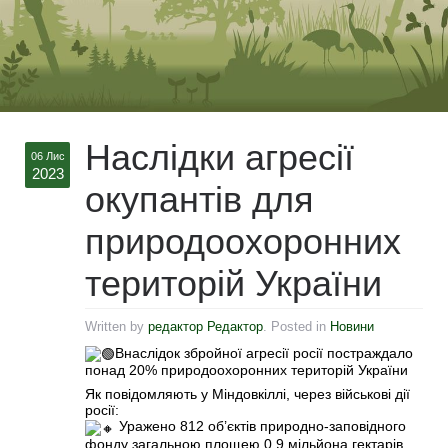
Наслідки агресії
06 Лис
2023
окупантів для
природоохоронних
територій України
Written by
редактор Редактор
. Posted in
Новини
Внаслідок збройної агресії росії постраждало
понад 20% природоохоронних територій України
Як повідомляють у Міндовкіллі, через військові дії
росії:
Уражено 812 об’єктів природно-заповідного
фонду загальною площею 0,9 мільйона гектарів.