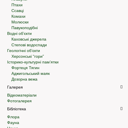
Птахи
Ссавці
Комахи
Молюски
Павукоподібні
Водні об’єкти
Каховські джерела
Степові водоспади
Геологічні об’єкти
Херсонські “гори”
Історико-культурні пам’ятки
Фортеця Тягин
Аджигольський маяк
Дозорна вежа
Галерея
Відеоматеріали
Фотогалерея
Бібліотека
Флора
Фауна