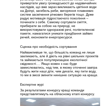
привертати увагу громадськості до надзвичайних
наслідків, що вже зараз викликають цвітіння води
на Дніпрі, загибель риби, вигоряння плавневих
систем засмічення річкових берегів тощо. Дуже
радує мотивація підростаючого покоління –
починати з себе. Самому сортувати сміття,
прибирати за собою на природі, не
використовувати одноразові речі, поліетиленові
пакети, намагатися уникати придбання зайвих
речей, економити енергоресурси.
Сценка про необхідність сортування
Найважливіше те, що більшість команд не лише
закликають, але й діють на рівні шкільних проектів
та займаються популяризацією екологічної
свідомості…. Якщо кожен з нас буде
замислюватись, над тим, в якому оточенні завтра
будуть жити наші діти, чим дихати, яку пити воду,
то ми в змозі змінити нинішню ситуацію на краще.
Експертне журі
За результатами конкурсу кращі команди
представлятимуть на обласному етапі конкурсу.