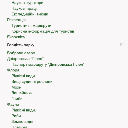
Наукові куратори
Наукові праці
Експедиційні виїзди
Рекреація
Туристичні маршрути
Корисна інформація для туристів
Екоосвіта
Гордість парку
Боброве озеро
Дніпровська “Гілея”
Паспорт маршруту “Дніпровська Гілея”
Флора
Рідкісні види
Вищі судинні рослини
Мохи
Лишайники
Гриби
Фауна
Рідкісні види.
Риби
Земноводні
Плазуни