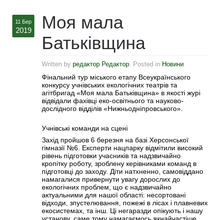
Моя мала
11 Бер
2019
Батьківщина
Written by
редактор Редактор
. Posted in
Новини
Фінальний тур міського етапу Всеукраїнського
конкурсу учнівських екологічних театрів та
агітбригад «Моя мала Батьківщина» в якості журі
відвідали фахівці еко-освітнього та науково-
дослідного відділів «Нижньодніпровського».
Учнівські команди на сцені
Захід пройшов 6 березня на базі Херсонської
гімназії №6. Експерти нацпарку відмітили високий
рівень підготовки учасників та надзвичайно
кропітку роботу, зроблену керівниками команд в
підготовці до заходу. Діти натхненно, самовіддано
намагалися привернути увагу дорослих до
екологічних проблем, що є надзвичайно
актуальними для нашої області: несортовані
відходи, зпустелювання, пожежі в лісах і плавневих
екосистемах, та інш. Ці негаразди опікують і нашу
установу, саме тому намагаємось якнайчастіше