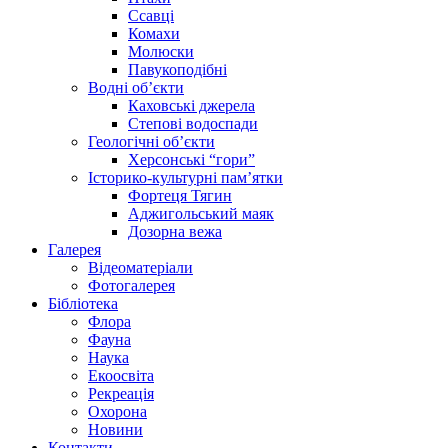
Ссавці
Комахи
Молюски
Павукоподібні
Водні об’єкти
Каховські джерела
Степові водоспади
Геологічні об’єкти
Херсонські “гори”
Історико-культурні пам’ятки
Фортеця Тягин
Аджигольський маяк
Дозорна вежа
Галерея
Відеоматеріали
Фотогалерея
Бібліотека
Флора
Фауна
Наука
Екоосвіта
Рекреація
Охорона
Новини
Контакти