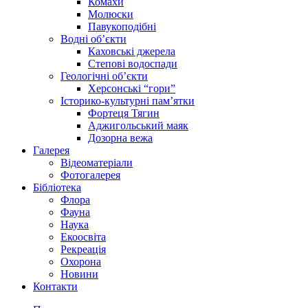
Комахи
Молюски
Павукоподібні
Водні об’єкти
Каховські джерела
Степові водоспади
Геологічні об’єкти
Херсонські “гори”
Історико-культурні пам’ятки
Фортеця Тягин
Аджигольський маяк
Дозорна вежа
Галерея
Відеоматеріали
Фотогалерея
Бібліотека
Флора
Фауна
Наука
Екоосвіта
Рекреація
Охорона
Новини
Контакти