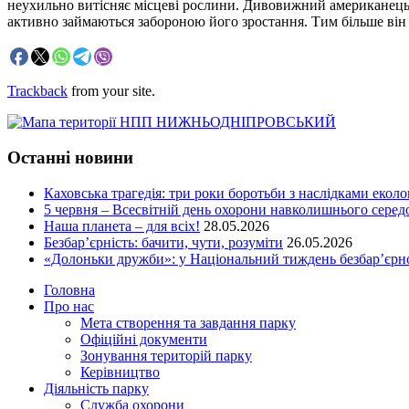
неухильно витісняє місцеві рослини. Дивовижний американець, 
активно займаються забороною його зростання. Тим більше він 
Trackback
from your site.
Останні новини
Каховська трагедія: три роки боротьби з наслідками еколо
5 червня – Всесвітній день охорони навколишнього сере
Наша планета – для всіх!
28.05.2026
Безбар’єрність: бачити, чути, розуміти
26.05.2026
«Долоньки дружби»: у Національний тиждень безбар’єрно
Головна
Про нас
Мета створення та завдання парку
Офіційні документи
Зонування територій парку
Керівництво
Діяльність парку
Служба охорони