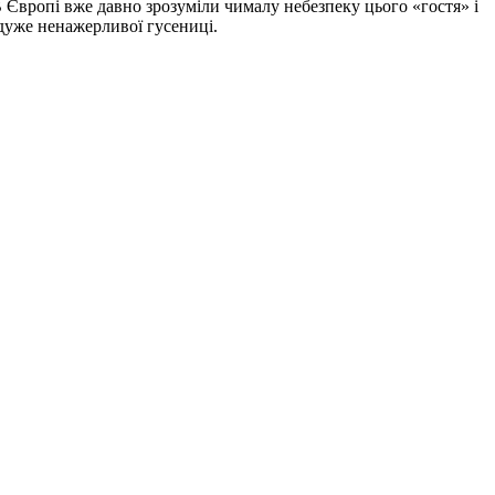
 Європі вже давно зрозуміли чималу небезпеку цього «гостя» і
 дуже ненажерливої гусениці.