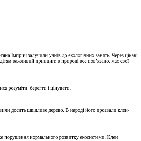
яна Імприч залучили учнів до екологічних занять. Через цікаві
дітям важливий принцип: в природі все пов’язано, має свої
ся розуміти, берегти і цінувати.
вили досить шкідливе дерево. В народі його прозвали клен-
ізке порушення нормального розвитку екосистеми. Клен