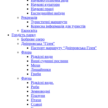
Науково-технічна рада
Наукові куратори
Наукові праці
Експедиційні виїзди
Рекреація
Туристичні маршрути
Корисна інформація для туристів
Екоосвіта
Гордість парку
Боброве озеро
Дніпровська “Гілея”
Паспорт маршруту “Дніпровська Гілея”
Флора
Рідкісні види
Вищі судинні рослини
Мохи
Лишайники
Гриби
Фауна
Рідкісні види.
Риби
Земноводні
Плазуни
Птахи
Ссавці