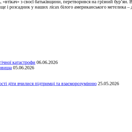
«втікач» з своєї батьківщини, перетворився на грізний бур’ян. В
ще і розсадник у наших лісах білого американського метелика –
гічної катастрофи
06.06.2026
довища
05.06.2026
сті діти вчилися підтримці та взаєморозумінню
25.05.2026