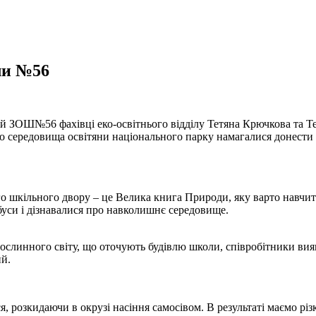
ли №56
й ЗОШ№56 фахівці еко-освітнього відділу Тетяна Крючкова та Тет
го середовища освітяни національного парку намагалися донести 
го шкільного двору – це Велика книга Природи, яку
варто навчити
буси і дізнавалися про навколишнє середовище.
рослинного світу, що оточують будівлю школи, співробітники вия
ий.
, розкидаючи в окрузі насіння самосівом. В результаті маємо р