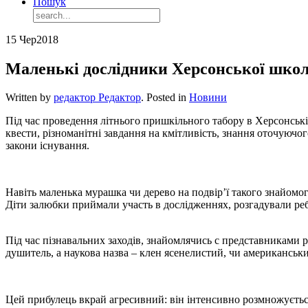
Пошук
15 Чер
2018
Маленькі дослідники Херсонської шко
Written by
редактор Редактор
. Posted in
Новини
Під час проведення літнього пришкільного табору в Херсонські
квести, різноманітні завдання на кмітливість, знання оточуючо
закони існування.
Навіть маленька мурашка чи дерево на подвір’ї такого знайомо
Діти залюбки приймали участь в дослідженнях, розгадували ре
Під час пізнавальних заходів, знайомлячись с представниками 
душитель, а наукова назва – клен ясенелистий, чи американськ
Цей прибулець вкрай агресивний: він інтенсивно розмножується