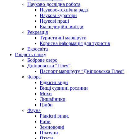
Науково-дослідна робота
Науково-технічна рада
Наукові куратори
Наукові праці
Експедиційні виїзди
Рекреація
Туристичні маршрути
Корисна інформація для туристів
Екоосвіта
Гордість парку
Боброве озеро
Дніпровська “Гілея”
Паспорт маршруту “Дніпровська Гілея”
Флора
Рідкісні види
Вищі судинні рослини
Мохи
Лишайники
Гриби
Фауна
Рідкісні види.
Риби
Земноводні
Плазуни
Птахи