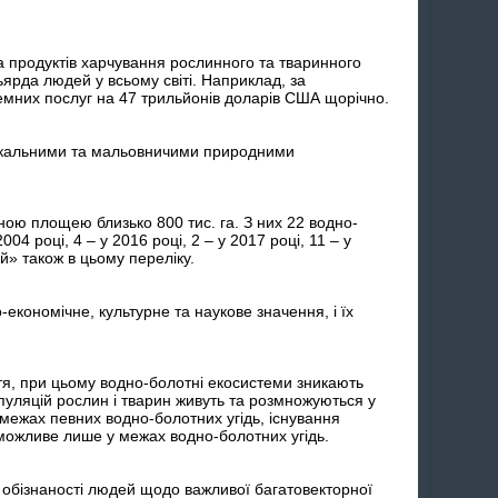
а продуктів харчування рослинного та тваринного
рда людей у всьому світі. Наприклад, за
емних послуг на 47 трильйонів доларів США щорічно.
унікальними та мальовничими природними
ною площею близько 800 тис. га. З них 22 водно-
04 році, 4 – у 2016 році, 2 – у 2017 році, 11 – у
» також в цьому переліку.
-економічне, культурне та наукове значення, і їх
тя, при цьому водно-болотні екосистеми зникають
пуляцій рослин і тварин живуть та розмножуються у
 межах певних водно-болотних угідь, існування
у можливе лише у межах водно-болотних угідь.
обізнаності людей щодо важливої багатовекторної