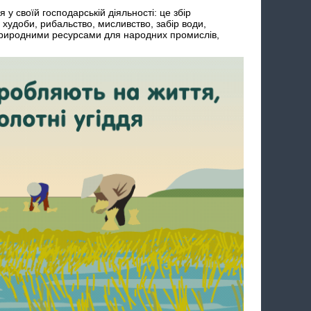
у своїй господарській діяльності: це збір
я худоби, рибальство, мисливство, забір води,
риродними ресурсами для народних промислів,