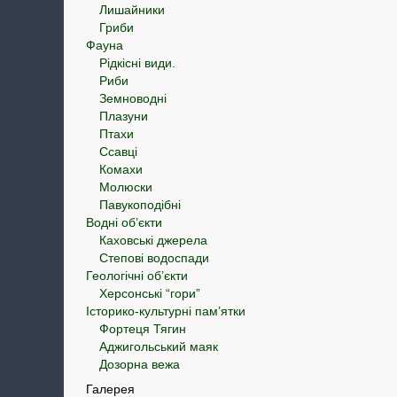
Лишайники
Гриби
Фауна
Рідкісні види.
Риби
Земноводні
Плазуни
Птахи
Ссавці
Комахи
Молюски
Павукоподібні
Водні об’єкти
Каховські джерела
Степові водоспади
Геологічні об’єкти
Херсонські “гори”
Історико-культурні пам’ятки
Фортеця Тягин
Аджигольський маяк
Дозорна вежа
Галерея