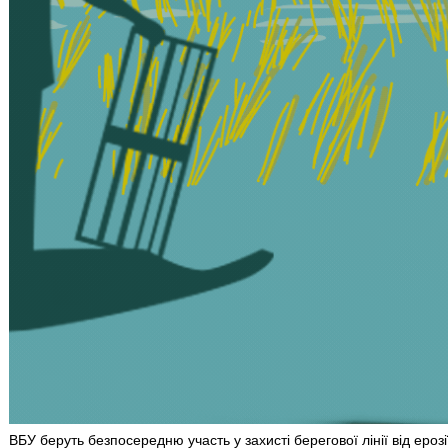
ВБУ беруть безпосередню участь у захисті берегової лінії від ероз