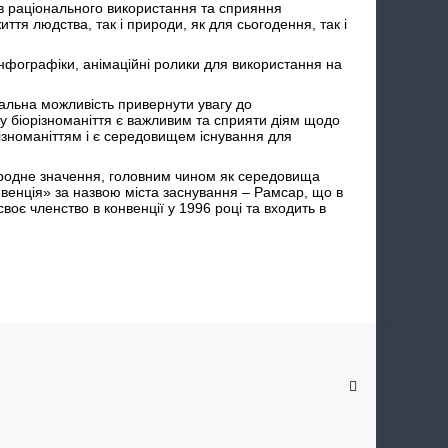
в раціонального використання та сприяння
тя людства, так і природи, як для сьогодення, так і
і інфографіки, анімаційні ролики для використання на
ікальна можливість привернути увагу до
ому біорізноманіття є важливим та сприяти діям щодо
різноманіттям і є середовищем існування для
народне значення, головним чином як середовища
нвенція» за назвою міста заснування – Рамсар, що в
своє членство в конвенції у 1996 році та входить в