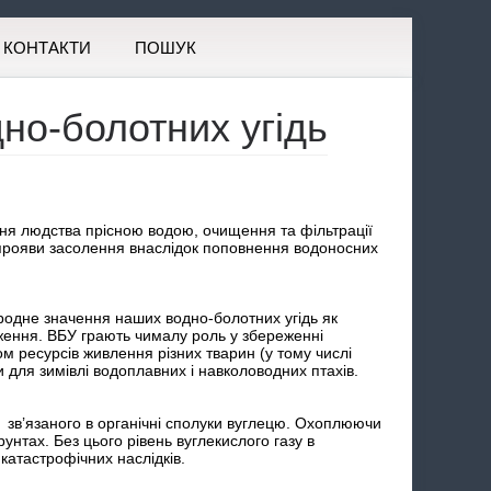
КОНТАКТИ
ПОШУК
дно-болотних угідь
ня людства прісною водою, очищення та фільтрації
 прояви засолення внаслідок поповнення водоносних
родне значення наших водно-болотних угідь як
ення. ВБУ грають чималу роль у збереженні
ом ресурсів живлення різних тварин (у тому числі
 для зимівлі водоплавних і навколоводних птахів.
 зв’язаного в органічні сполуки вуглецю. Охоплюючи
унтах. Без цього рівень вуглекислого газу в
катастрофічних наслідків.