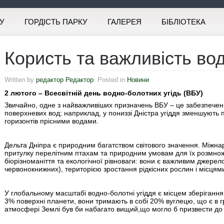
У
ГОРДІСТЬ ПАРКУ
ГАЛЕРЕЯ
БІБЛІОТЕКА
Користь та важливість во
Written by
редактор Редактор
. Posted in
Новини
2 лютого – Всесвітній день водно-болотних угідь (ВБУ)
Звичайно, одне з найважливіших призначень ВБУ – це забезпечен
поверхневих вод; наприклад, у пониззі Дністра угіддя зменшують
горизонтів прісними водами.
Дельта Дніпра є природним багатством світового значення. Міжна
притулку перелітним птахам та природним умовам для їх розмнож
біорізноманіття та екологічної рівноваги: вони є важливим джерел
червонокнижних), територією зростання рідкісних рослин і місцями
У глобальному масштабі водно-болотні угіддя є місцем зберігання
3% поверхні планети, вони тримають в собі 20% вуглецю, що є в гр
атмосфері Землі був би набагато вищий,що могло б призвести до 