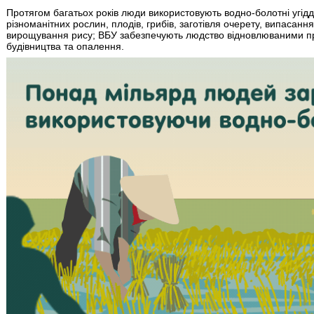
Протягом багатьох років люди використовують водно-болотні угіддя 
різноманітних рослин, плодів, грибів, заготівля очерету, випасанн
вирощування рису; ВБУ забезпечують людство відновлюваними п
будівництва та опалення.