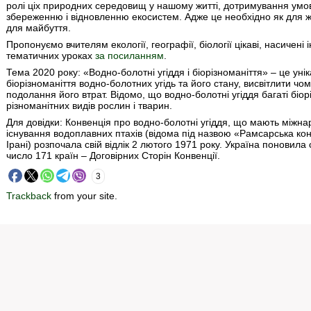
ролі ціх природних середовищ у нашому житті, дотримування умо
збереженню і відновленню екосистем. Адже це необхідно як для жит
для майбуття.
Пропонуємо вчителям екології, географії, біології цікаві, насичен
тематичних уроках
за посиланням
.
Тема 2020 року: «Водно-болотні угіддя і біорізноманіття» – це ун
біорізноманіття водно-болотних угідь та його стану, висвітлити ч
подолання його втрат. Відомо, що водно-болотні угіддя багаті біо
різноманітних видів рослин і тварин.
Для довідки: Конвенція про водно-болотні угіддя, що мають між
існування водоплавних птахів (відома під назвою «Рамсарська ко
Ірані) розпочала свій відлік 2 лютого 1971 року. Україна поновила 
число 171 країн – Договірних Сторін Конвенції.
3
Trackback
from your site.