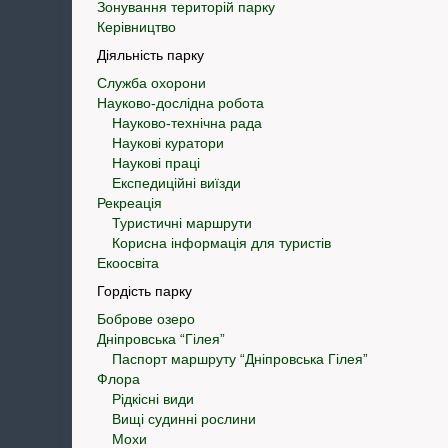
Зонування територій парку
Керівництво
Діяльність парку
Служба охорони
Науково-дослідна робота
Науково-технічна рада
Наукові куратори
Наукові праці
Експедиційні виїзди
Рекреація
Туристичні маршрути
Корисна інформація для туристів
Екоосвіта
Гордість парку
Боброве озеро
Дніпровська “Гілея”
Паспорт маршруту “Дніпровська Гілея”
Флора
Рідкісні види
Вищі судинні рослини
Мохи