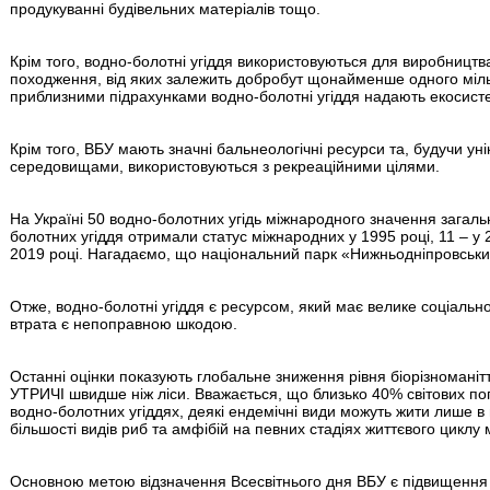
продукуванні будівельних матеріалів тощо.
Крім того, водно-болотні угіддя використовуються для виробництв
походження, від яких залежить добробут щонайменше одного мілья
приблизними підрахунками водно-болотні угіддя надають екосист
Крім того, ВБУ мають значні бальнеологічні ресурси та, будучи 
середовищами, використовуються з рекреаційними цілями.
На Україні 50 водно-болотних угідь міжнародного значення загаль
болотних угіддя отримали статус міжнародних у 1995 році, 11 – у 20
2019 році. Нагадаємо, що національний парк «Нижньодніпровський
Отже, водно-болотні угіддя є ресурсом, який має велике соціально
втрата є непоправною шкодою.
Останні оцінки показують глобальне зниження рівня біорізноманіт
УТРИЧІ швидше ніж ліси. Вважається, що близько 40% світових по
водно-болотних угіддях, деякі ендемічні види можуть жити лише в
більшості видів риб та амфібій на певних стадіях життєвого цикл
Основною метою відзначення Всесвітнього дня ВБУ є підвищення 