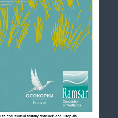
ії та пом’якшені впливу повеней або штормів,