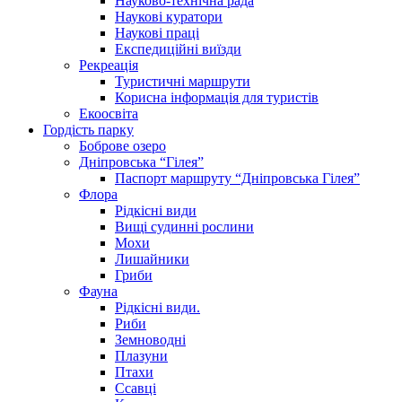
Науково-технічна рада
Наукові куратори
Наукові праці
Експедиційні виїзди
Рекреація
Туристичні маршрути
Корисна інформація для туристів
Екоосвіта
Гордість парку
Боброве озеро
Дніпровська “Гілея”
Паспорт маршруту “Дніпровська Гілея”
Флора
Рідкісні види
Вищі судинні рослини
Мохи
Лишайники
Гриби
Фауна
Рідкісні види.
Риби
Земноводні
Плазуни
Птахи
Ссавці