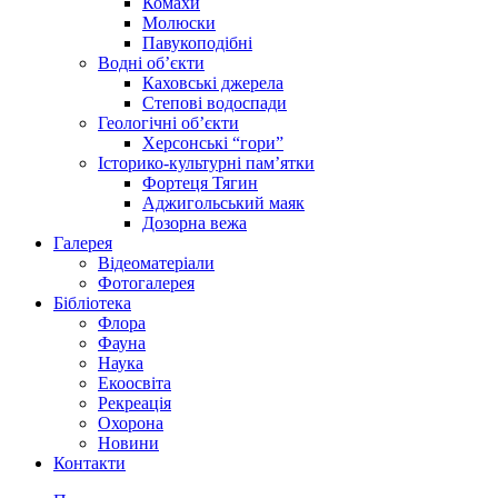
Комахи
Молюски
Павукоподібні
Водні об’єкти
Каховські джерела
Степові водоспади
Геологічні об’єкти
Херсонські “гори”
Історико-культурні пам’ятки
Фортеця Тягин
Аджигольський маяк
Дозорна вежа
Галерея
Відеоматеріали
Фотогалерея
Бібліотека
Флора
Фауна
Наука
Екоосвіта
Рекреація
Охорона
Новини
Контакти