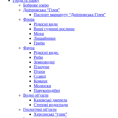
Гордість парку
Боброве озеро
Дніпровська “Гілея”
Паспорт маршруту “Дніпровська Гілея”
Флора
Рідкісні види
Вищі судинні рослини
Мохи
Лишайники
Гриби
Фауна
Рідкісні види.
Риби
Земноводні
Плазуни
Птахи
Ссавці
Комахи
Молюски
Павукоподібні
Водні об’єкти
Каховські джерела
Степові водоспади
Геологічні об’єкти
Херсонські “гори”