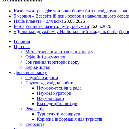
Каховська трагедія: три роки боротьби з наслідками еколо
5 червня – Всесвітній день охорони навколишнього сере
Наша планета – для всіх!
28.05.2026
Безбар’єрність: бачити, чути, розуміти
26.05.2026
«Долоньки дружби»: у Національний тиждень безбар’єрно
Головна
Про нас
Мета створення та завдання парку
Офіційні документи
Зонування територій парку
Керівництво
Діяльність парку
Служба охорони
Науково-дослідна робота
Науково-технічна рада
Наукові куратори
Наукові праці
Експедиційні виїзди
Рекреація
Туристичні маршрути
Корисна інформація для туристів
Екоосвіта