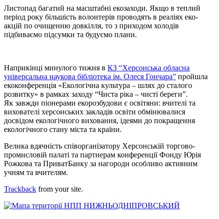
Листопад багатий на масштабні екозаходи. Якщо в теплий
період року більшість волонтерів проводять в реаліях еко-
акцій по очищенню довкілля, то з приходом холодів
підбиваємо підсумки та будуємо плани.
Наприкінці минулого тижня в
КЗ “Херсонська обласна
універсальна наукова бібліотека ім. Олеся Гончара”
пройшла
екоконференція «Екологічна культура – шлях до сталого
розвитку» в рамках заходу “Чиста ріка – чисті береги”.
Як завжди піонерами екорозбудови є освітяни: вчителі та
вихователі херсонських закладів освіти обмінювалися
досвідом екологічного виховання, ідеями до покращення
екологічного стану міста та країни.
Велика вдячність співорганізатору Херсонській торгово-
промисловій палаті та партнерам конференції Фонду Юрія
Рожкова та ПриватБанку за нагороди особливо активним
учням та вчителям.
Trackback
from your site.