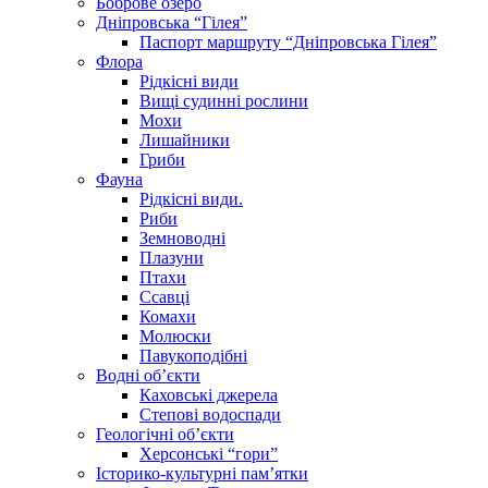
Боброве озеро
Дніпровська “Гілея”
Паспорт маршруту “Дніпровська Гілея”
Флора
Рідкісні види
Вищі судинні рослини
Мохи
Лишайники
Гриби
Фауна
Рідкісні види.
Риби
Земноводні
Плазуни
Птахи
Ссавці
Комахи
Молюски
Павукоподібні
Водні об’єкти
Каховські джерела
Степові водоспади
Геологічні об’єкти
Херсонські “гори”
Історико-культурні пам’ятки