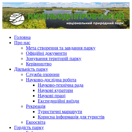
Головна
Про нас
Мета створення та завдання парку
Офіційні документи
Зонування територій парку
Керівництво
Діяльність парку
Служба охорони
Науково-дослідна робота
Науково-технічна рада
Наукові куратори
Наукові праці
Експедиційні виїзди
Рекреація
Туристичні маршрути
Корисна інформація для туристів
Екоосвіта
Гордість парку