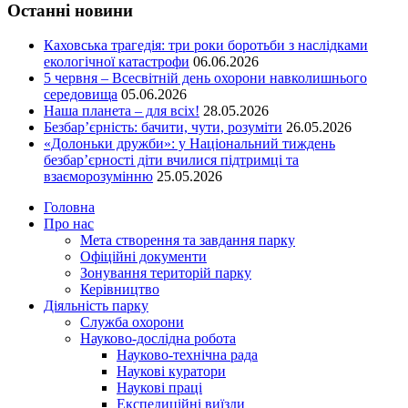
Останні новини
Каховська трагедія: три роки боротьби з наслідками
екологічної катастрофи
06.06.2026
5 червня – Всесвітній день охорони навколишнього
середовища
05.06.2026
Наша планета – для всіх!
28.05.2026
Безбар’єрність: бачити, чути, розуміти
26.05.2026
«Долоньки дружби»: у Національний тиждень
безбар’єрності діти вчилися підтримці та
взаєморозумінню
25.05.2026
Головна
Про нас
Мета створення та завдання парку
Офіційні документи
Зонування територій парку
Керівництво
Діяльність парку
Служба охорони
Науково-дослідна робота
Науково-технічна рада
Наукові куратори
Наукові праці
Експедиційні виїзди