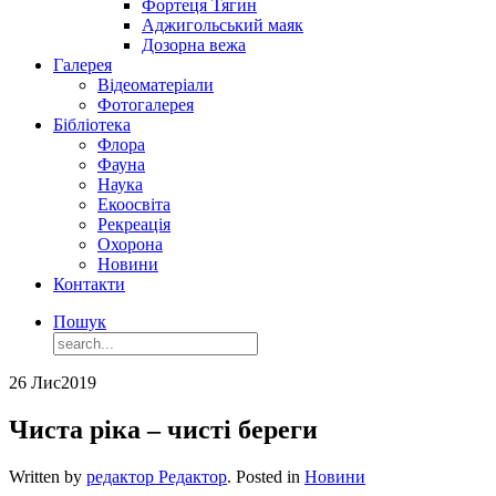
Фортеця Тягин
Аджигольський маяк
Дозорна вежа
Галерея
Відеоматеріали
Фотогалерея
Бібліотека
Флора
Фауна
Наука
Екоосвіта
Рекреація
Охорона
Новини
Контакти
Пошук
26 Лис
2019
Чиста ріка – чисті береги
Written by
редактор Редактор
. Posted in
Новини