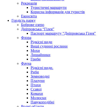
Рекреація
Туристичні маршрути
Корисна інформація для туристів
Екоосвіта
Гордість парку
Боброве озеро
Дніпровська “Гілея”
Паспорт маршруту “Дніпровська Гілея”
Флора
Рідкісні види
Вищі судинні рослини
Мохи
Лишайники
Гриби
Фауна
Рідкісні види.
Риби
Земноводні
Плазуни
Птахи
Ссавці
Комахи
Молюски
Павукоподібні
Водні об’єкти