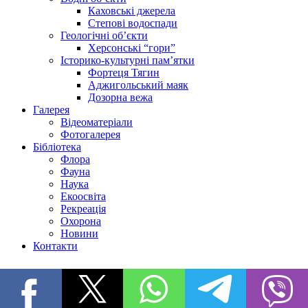
Каховські джерела
Степові водоспади
Геологічні об’єкти
Херсонські “гори”
Історико-культурні пам’ятки
Фортеця Тягин
Аджигольський маяк
Дозорна вежа
Галерея
Відеоматеріали
Фотогалерея
Бібліотека
Флора
Фауна
Наука
Екоосвіта
Рекреація
Охорона
Новини
Контакти