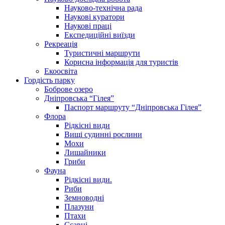
Науково-технічна рада
Наукові куратори
Наукові праці
Експедиційні виїзди
Рекреація
Туристичні маршрути
Корисна інформація для туристів
Екоосвіта
Гордість парку
Боброве озеро
Дніпровська “Гілея”
Паспорт маршруту “Дніпровська Гілея”
Флора
Рідкісні види
Вищі судинні рослини
Мохи
Лишайники
Гриби
Фауна
Рідкісні види.
Риби
Земноводні
Плазуни
Птахи
Ссавці