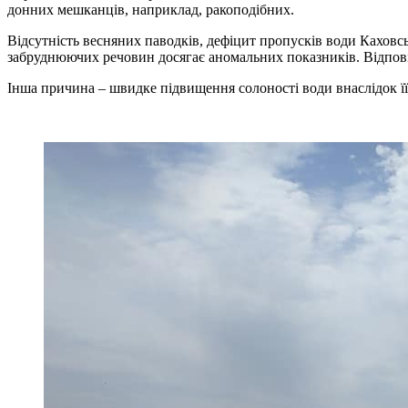
донних мешканців, наприклад, ракоподібних.
Відсутність весняних паводків, дефіцит пропусків води Каховс
забруднюючих речовин досягає аномальних показників. Відповід
Інша причина – швидке підвищення солоності води внаслідок її 