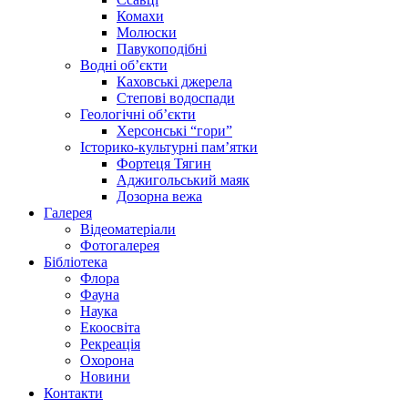
Комахи
Молюски
Павукоподібні
Водні об’єкти
Каховські джерела
Степові водоспади
Геологічні об’єкти
Херсонські “гори”
Історико-культурні пам’ятки
Фортеця Тягин
Аджигольський маяк
Дозорна вежа
Галерея
Відеоматеріали
Фотогалерея
Бібліотека
Флора
Фауна
Наука
Екоосвіта
Рекреація
Охорона
Новини
Контакти