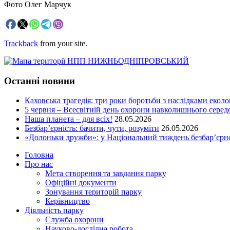
Фото Олег Марчук
Trackback
from your site.
Останні новини
Каховська трагедія: три роки боротьби з наслідками еколо
5 червня – Всесвітній день охорони навколишнього сере
Наша планета – для всіх!
28.05.2026
Безбар’єрність: бачити, чути, розуміти
26.05.2026
«Долоньки дружби»: у Національний тиждень безбар’єрно
Головна
Про нас
Мета створення та завдання парку
Офіційні документи
Зонування територій парку
Керівництво
Діяльність парку
Служба охорони
Науково-дослідна робота