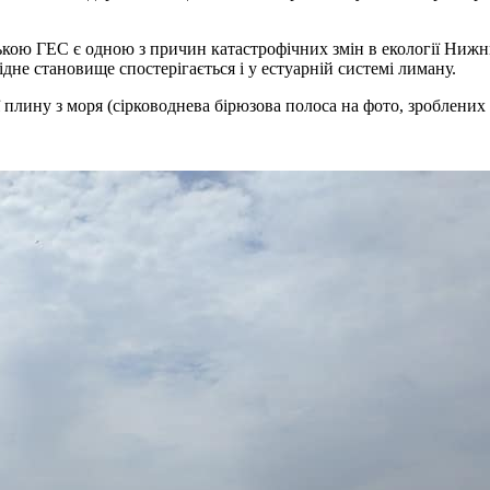
ькою ГЕС є одною з причин катастрофічних змін в екології Нижнь
не становище спостерігається і у естуарній системі лиману.
плину з моря (сірководнева бірюзова полоса на фото, зроблених н