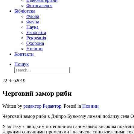
Відеоматеріали
Фотогалерея
Бібліотека
Флора
Фауна
Наука
Екоосвіта
Рекреація
Охорона
Новини
Контакти
Пошук
22 Чер
2019
Черговий замор риби
Written by
редактор Редактор
. Posted in
Новини
Черговий замор риби в Дніпро-Бузькому лимані поблизу села Ол
У зв’язку з швидким потеплінням і аномально високим показник
жаркими сонячними променями і насичена синьо-зеленими ток