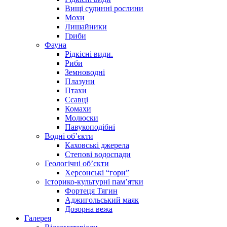
Вищі судинні рослини
Мохи
Лишайники
Гриби
Фауна
Рідкісні види.
Риби
Земноводні
Плазуни
Птахи
Ссавці
Комахи
Молюски
Павукоподібні
Водні об’єкти
Каховські джерела
Степові водоспади
Геологічні об’єкти
Херсонські “гори”
Історико-культурні пам’ятки
Фортеця Тягин
Аджигольський маяк
Дозорна вежа
Галерея