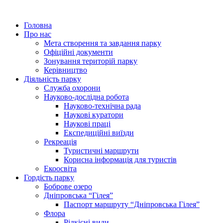
Головна
Про нас
Мета створення та завдання парку
Офіційні документи
Зонування територій парку
Керівництво
Діяльність парку
Служба охорони
Науково-дослідна робота
Науково-технічна рада
Наукові куратори
Наукові праці
Експедиційні виїзди
Рекреація
Туристичні маршрути
Корисна інформація для туристів
Екоосвіта
Гордість парку
Боброве озеро
Дніпровська “Гілея”
Паспорт маршруту “Дніпровська Гілея”
Флора
Рідкісні види