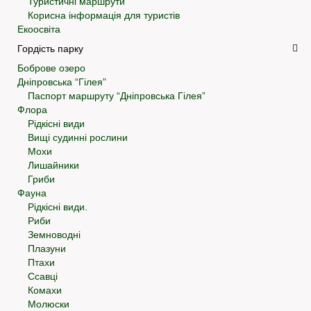
Туристичні маршрути
Корисна інформація для туристів
Екоосвіта
Гордість парку
Боброве озеро
Дніпровська “Гілея”
Паспорт маршруту “Дніпровська Гілея”
Флора
Рідкісні види
Вищі судинні рослини
Мохи
Лишайники
Гриби
Фауна
Рідкісні види.
Риби
Земноводні
Плазуни
Птахи
Ссавці
Комахи
Молюски