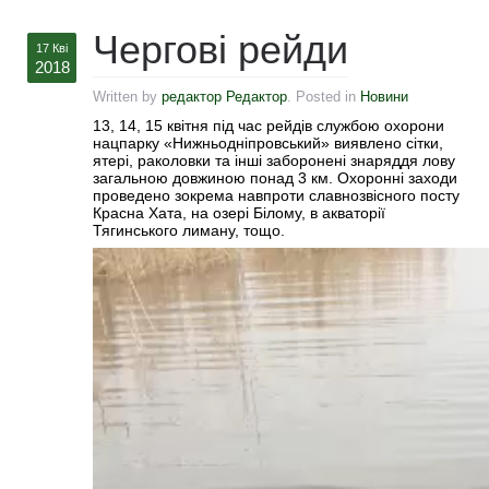
Чергові рейди
17 Кві
2018
Written by
редактор Редактор
. Posted in
Новини
13, 14, 15 квітня під час рейдів службою охорони
нацпарку «Нижньодніпровський» виявлено сітки,
ятері, раколовки та інші заборонені знаряддя лову
загальною довжиною понад 3 км. Охоронні заходи
проведено зокрема навпроти славнозвісного посту
Красна Хата, на озері Білому, в акваторії
Тягинського лиману, тощо.