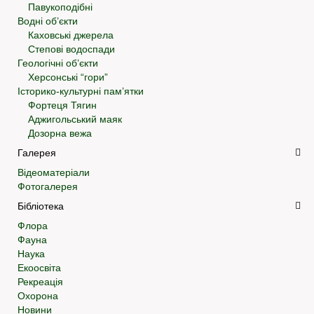
Павукоподібні
Водні об’єкти
Каховські джерела
Степові водоспади
Геологічні об’єкти
Херсонські “гори”
Історико-культурні пам’ятки
Фортеця Тягин
Аджигольський маяк
Дозорна вежа
Галерея
Відеоматеріали
Фотогалерея
Бібліотека
Флора
Фауна
Наука
Екоосвіта
Рекреація
Охорона
Новини