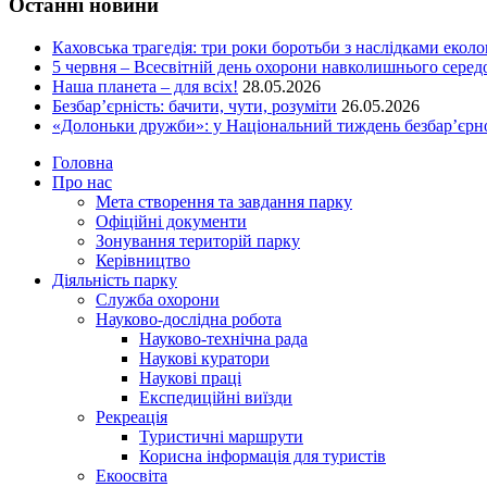
Останні новини
Каховська трагедія: три роки боротьби з наслідками еколо
5 червня – Всесвітній день охорони навколишнього сере
Наша планета – для всіх!
28.05.2026
Безбар’єрність: бачити, чути, розуміти
26.05.2026
«Долоньки дружби»: у Національний тиждень безбар’єрно
Головна
Про нас
Мета створення та завдання парку
Офіційні документи
Зонування територій парку
Керівництво
Діяльність парку
Служба охорони
Науково-дослідна робота
Науково-технічна рада
Наукові куратори
Наукові праці
Експедиційні виїзди
Рекреація
Туристичні маршрути
Корисна інформація для туристів
Екоосвіта