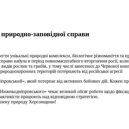
 природно-заповідної справи
регти унікальні природні комплекси, біологічне різноманіття та 
справи набула в період повномасштабного вторгнення росії, кол
 видів рослин та грибів, у тому числі занесених до Червоної к
природоохоронних територій потерпають від російської агресії
провський», який потерпає від активних бойових дій. Кожен пра
Нижньодніпровського» чекає великий обсяг роботи щодо фіксації на
оактивісти працюють над відповідною стратегією.
ранену природу Херсонщини!