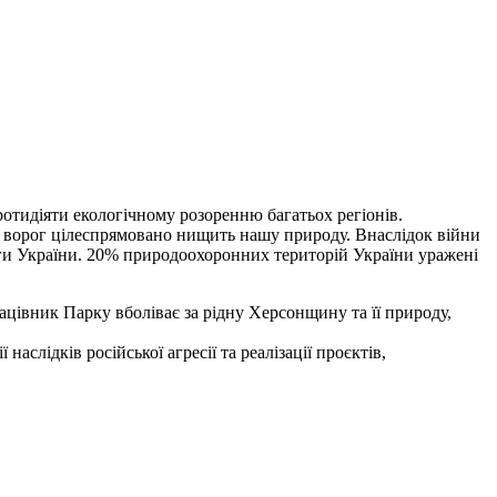
протидіяти екологічному розоренню багатьох регіонів.
и ворог цілеспрямовано нищить нашу природу. Внаслідок війни
ниги України. 20% природоохоронних територій України уражені
цівник Парку вболіває за рідну Херсонщину та її природу,
слідків російської агресії та реалізації проєктів,