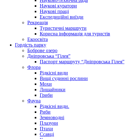
Науково-технічна рада
Наукові куратори
Наукові праці
Експедиційні виїзди
Рекреація
Туристичні маршрути
Корисна інформація для туристів
Екоосвіта
Гордість парку
Боброве озеро
Дніпровська “Гілея”
Паспорт маршруту “Дніпровська Гілея”
Флора
Рідкісні види
Вищі судинні рослини
Мохи
Лишайники
Гриби
Фауна
Рідкісні види.
Риби
Земноводні
Плазуни
Птахи
Ссавці