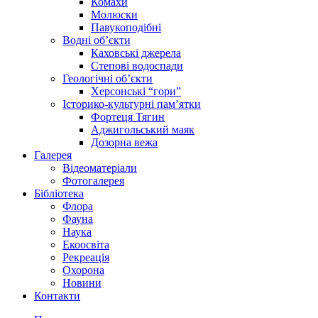
Комахи
Молюски
Павукоподібні
Водні об’єкти
Каховські джерела
Степові водоспади
Геологічні об’єкти
Херсонські “гори”
Історико-культурні пам’ятки
Фортеця Тягин
Аджигольський маяк
Дозорна вежа
Галерея
Відеоматеріали
Фотогалерея
Бібліотека
Флора
Фауна
Наука
Екоосвіта
Рекреація
Охорона
Новини
Контакти