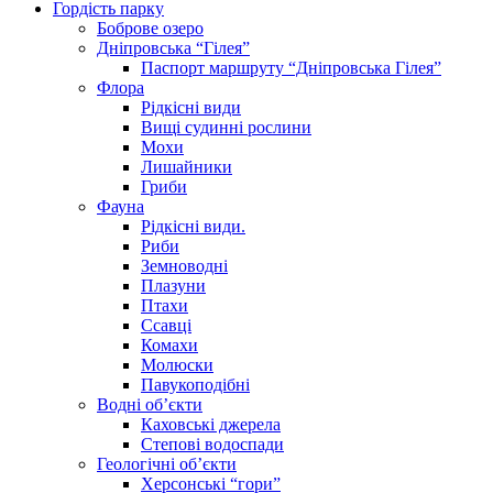
Гордість парку
Боброве озеро
Дніпровська “Гілея”
Паспорт маршруту “Дніпровська Гілея”
Флора
Рідкісні види
Вищі судинні рослини
Мохи
Лишайники
Гриби
Фауна
Рідкісні види.
Риби
Земноводні
Плазуни
Птахи
Ссавці
Комахи
Молюски
Павукоподібні
Водні об’єкти
Каховські джерела
Степові водоспади
Геологічні об’єкти
Херсонські “гори”