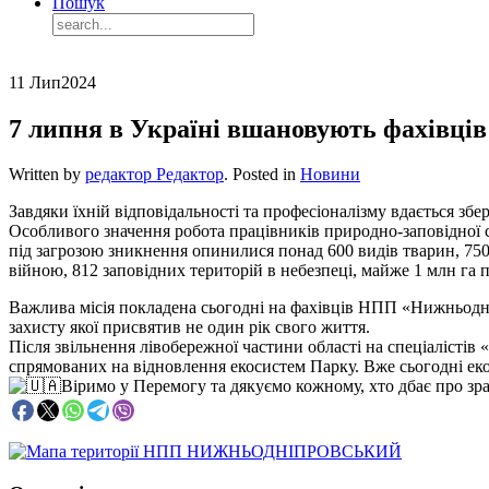
Пошук
11 Лип
2024
7 липня в Україні вшановують фахівців
Written by
редактор Редактор
. Posted in
Новини
Завдяки їхній відповідальності та професіоналізму вдається збе
Особливого значення робота працівників природно-заповідної 
під загрозою зникнення опинилися понад 600 видів тварин, 750
війною, 812 заповідних територій в небезпеці, майже 1 млн га 
Важлива місія покладена сьогодні на фахівців НПП «Нижньодні
захисту якої присвятив не один рік свого життя.
Після звільнення лівобережної частини області на спеціалістів «
спрямованих на відновлення екосистем Парку. Вже сьогодні ек
Віримо у Перемогу та дякуємо кожному, хто дбає про з