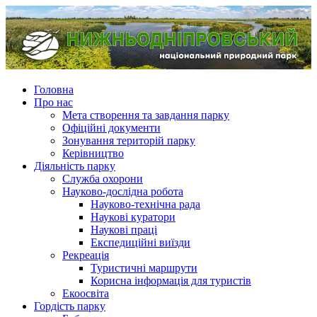
Головна
Про нас
Мета створення та завдання парку
Офіційні документи
Зонування територій парку
Керівництво
Діяльність парку
Служба охорони
Науково-дослідна робота
Науково-технічна рада
Наукові куратори
Наукові праці
Експедиційні виїзди
Рекреація
Туристичні маршрути
Корисна інформація для туристів
Екоосвіта
Гордість парку