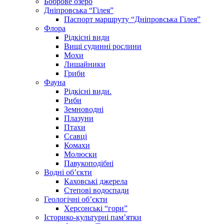
Боброве озеро
Дніпровська “Гілея”
Паспорт маршруту “Дніпровська Гілея”
Флора
Рідкісні види
Вищі судинні рослини
Мохи
Лишайники
Гриби
Фауна
Рідкісні види.
Риби
Земноводні
Плазуни
Птахи
Ссавці
Комахи
Молюски
Павукоподібні
Водні об’єкти
Каховські джерела
Степові водоспади
Геологічні об’єкти
Херсонські “гори”
Історико-культурні пам’ятки