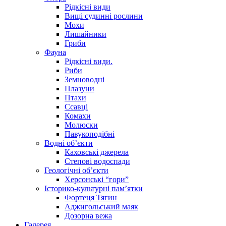
Рідкісні види
Вищі судинні рослини
Мохи
Лишайники
Гриби
Фауна
Рідкісні види.
Риби
Земноводні
Плазуни
Птахи
Ссавці
Комахи
Молюски
Павукоподібні
Водні об’єкти
Каховські джерела
Степові водоспади
Геологічні об’єкти
Херсонські “гори”
Історико-культурні пам’ятки
Фортеця Тягин
Аджигольський маяк
Дозорна вежа
Галерея