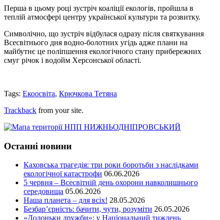
Перша в цьому році зустріч коаліції екологів, пройшла в
теплій атмосфері центру української культури та розвитку.
Символічно, що зустріч відбулася одразу після святкування
Всесвітнього дня водно-болотних угідь адже плани на
майбутнє це поліпшення екологічного стану прибережних
смуг річок і водойм Херсонської області.
Tags:
Екоосвіта
,
Крючкова Тетяна
Trackback
from your site.
Останні новини
Каховська трагедія: три роки боротьби з наслідками
екологічної катастрофи
06.06.2026
5 червня – Всесвітній день охорони навколишнього
середовища
05.06.2026
Наша планета – для всіх!
28.05.2026
Безбар’єрність: бачити, чути, розуміти
26.05.2026
«Долоньки дружби»: у Національний тиждень