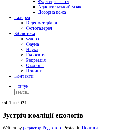
Фортеця Тягин
Аджигольський маяк
Дозорна вежа
Галерея
Відеоматеріали
Фотогалерея
Бібліотека
Флора
Фауна
Наука
Екоосвіта
Рекреація
Охорона
Новини
Контакти
Пошук
04 Лют
2021
Зустріч коаліції екологів
Written by
редактор Редактор
. Posted in
Новини