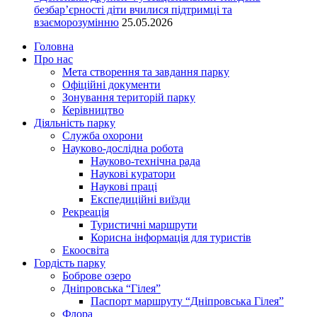
безбар’єрності діти вчилися підтримці та
взаєморозумінню
25.05.2026
Головна
Про нас
Мета створення та завдання парку
Офіційні документи
Зонування територій парку
Керівництво
Діяльність парку
Служба охорони
Науково-дослідна робота
Науково-технічна рада
Наукові куратори
Наукові праці
Експедиційні виїзди
Рекреація
Туристичні маршрути
Корисна інформація для туристів
Екоосвіта
Гордість парку
Боброве озеро
Дніпровська “Гілея”
Паспорт маршруту “Дніпровська Гілея”
Флора