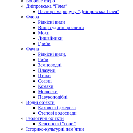
Боброве озеро
Дніпровська “Гілея”
Паспорт маршруту “Дніпровська Гілея”
Флора
Рідкісні види
Вищі судинні рослини
Мохи
Лишайники
Гриби
Фауна
Рідкісні види.
Риби
Земноводні
Плазуни
Птахи
Ссавці
Комахи
Молюски
Павукоподібні
Водні об’єкти
Каховські джерела
Степові водоспади
Геологічні об’єкти
Херсонські “гори”
Історико-культурні пам’ятки