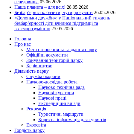
середовища
05.06.2026
Наша планета – для всіх!
28.05.2026
Безбар’єрність: бачити, чути, розуміти
26.05.2026
«Долоньки дружби»: у Національний тиждень
безбар’єрності діти вчилися підтримці та
взаєморозумінню
25.05.2026
Головна
Про нас
Мета створення та завдання парку
Офіційні документи
Зонування територій парку
Керівництво
Діяльність парку
Служба охорони
Науково-дослідна робота
Науково-технічна рада
Наукові куратори
Наукові праці
Експедиційні виїзди
Рекреація
Туристичні маршрути
Корисна інформація для туристів
Екоосвіта
Гордість парку