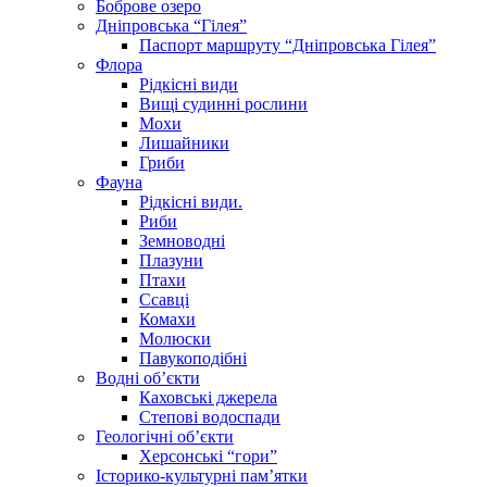
Боброве озеро
Дніпровська “Гілея”
Паспорт маршруту “Дніпровська Гілея”
Флора
Рідкісні види
Вищі судинні рослини
Мохи
Лишайники
Гриби
Фауна
Рідкісні види.
Риби
Земноводні
Плазуни
Птахи
Ссавці
Комахи
Молюски
Павукоподібні
Водні об’єкти
Каховські джерела
Степові водоспади
Геологічні об’єкти
Херсонські “гори”
Історико-культурні пам’ятки