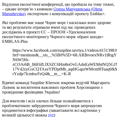
Відлуння екологічної конференції, що пройшла на тому тижні,
– цікаве інтерв’ю з киянкою
Олена Марушевська (Olena
Marushevska)
, експерткою з комунікацій проекту Emblas+.
Які проблеми має наше Чорне море і наскільки воно здорове
та які результати отримали вчені під час проведених
досліджень в проекті ЄС – ПРООН «Удосконалення
екологічного моніторингу Чорного моря: обрані заходи»
EMBLAS-Plus
https://www.facebook.com/suspilne.tavriya.1/videos/4151398
fref=mentions&__xts__%5B0%5D=68.ARBtvoexNRv1l
N6W5Hr-
zCOAr6B_fi6E6fLlXSZC6Hm8oOvGAdnEaWEMstNQ5GJ
17V42zyGxCQTAxeYPDptMb_aqtHGapzWMvm9lTuaq6fkM
rYzdje7fcmhwFeQ4&__tn__=K-R
Вдячні команді Suspilne Kherson зокрема ведучій Маргарита
Лазник за висвітення важливих проблем Херсонщини з
провідними фахівцями України!
Для вчителів і всіх охочих більше познайомитися з
проблематикою забруднення Чорного моря запрошуємо
продивитися інфографіки (завантажити всі картинки у
великій щільності можна
тут
)