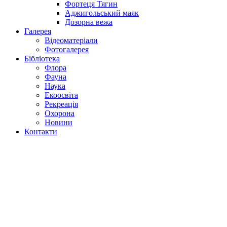
Фортеця Тягин
Аджигольський маяк
Дозорна вежа
Галерея
Відеоматеріали
Фотогалерея
Бібліотека
Флора
Фауна
Наука
Екоосвіта
Рекреація
Охорона
Новини
Контакти