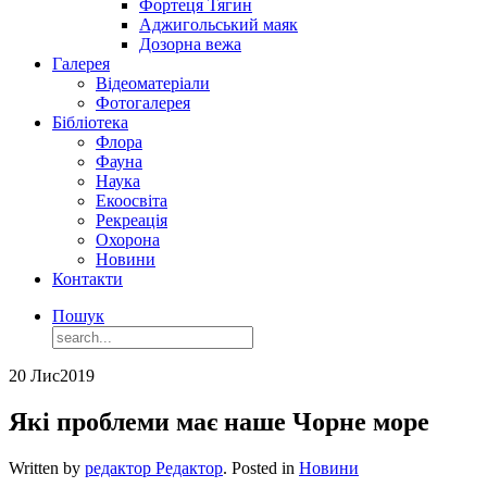
Фортеця Тягин
Аджигольський маяк
Дозорна вежа
Галерея
Відеоматеріали
Фотогалерея
Бібліотека
Флора
Фауна
Наука
Екоосвіта
Рекреація
Охорона
Новини
Контакти
Пошук
20 Лис
2019
Які проблеми має наше Чорне море
Written by
редактор Редактор
. Posted in
Новини