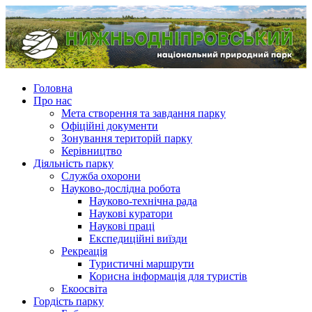
Головна
Про нас
Мета створення та завдання парку
Офіційні документи
Зонування територій парку
Керівництво
Діяльність парку
Служба охорони
Науково-дослідна робота
Науково-технічна рада
Наукові куратори
Наукові праці
Експедиційні виїзди
Рекреація
Туристичні маршрути
Корисна інформація для туристів
Екоосвіта
Гордість парку