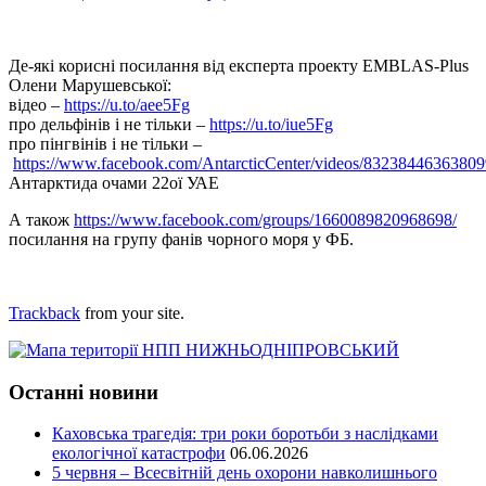
Де-які корисні посилання від експерта проекту EMBLAS-Plus
Олени Марушевської:
відео –
https://u.to/aee5Fg
про дельфінів і не тільки –
https://u.to/iue5Fg
про пінгвінів і не тільки –
https://www.facebook.com/AntarcticCenter/videos/83238446363809
Антарктида очами 22ої УАЕ
А також
https://www.facebook.com/groups/1660089820968698/
посилання на групу фанів чорного моря у ФБ.
Trackback
from your site.
Останні новини
Каховська трагедія: три роки боротьби з наслідками
екологічної катастрофи
06.06.2026
5 червня – Всесвітній день охорони навколишнього