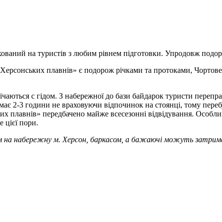
ований на туристів з любим рівнем підготовки. Упродовж подоро
рсонських плавнів» є подорож річками та протоками, Чортове ко
чаються с гідом. З набережної до бази байдарок туристи перепра
має 2-3 години не враховуючи відпочинок на стоянці, тому пере
 плавнів» передбачено майже всесезонні відвідування. Особлив
 цієї пори.
м на набережну м. Херсон, баркасом, а бажаючі можуть затрима