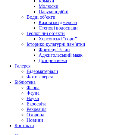
Комахи
Молюски
Павукоподібні
Водні об’єкти
Каховські джерела
Степові водоспади
Геологічні об’єкти
Херсонські “гори”
Історико-культурні пам’ятки
Фортеця Тягин
Аджигольський маяк
Дозорна вежа
Галерея
Відеоматеріали
Фотогалерея
Бібліотека
Флора
Фауна
Наука
Екоосвіта
Рекреація
Охорона
Новини
Контакти