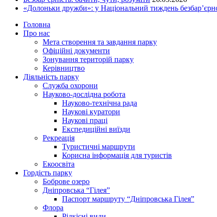
«Долоньки дружби»: у Національний тиждень безбар’єрно
Головна
Про нас
Мета створення та завдання парку
Офіційні документи
Зонування територій парку
Керівництво
Діяльність парку
Служба охорони
Науково-дослідна робота
Науково-технічна рада
Наукові куратори
Наукові праці
Експедиційні виїзди
Рекреація
Туристичні маршрути
Корисна інформація для туристів
Екоосвіта
Гордість парку
Боброве озеро
Дніпровська “Гілея”
Паспорт маршруту “Дніпровська Гілея”
Флора
Рідкісні види