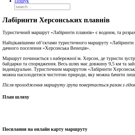
Пошук
Лабіринти Херсонських плавнів
Туристичний маршрут «Лабіринти плавнів» є водним, та розрах
Найцікавішими об’єктами туристичного маршруту «Лабіринти Хе
дачного поселення «Херсонська Венеція».
Маршрут починається з набережної м. Херсон, де туристи зустрі
байдарки та спорядження. Весь шлях має довжину 9,5 км та зай
індивідуальне. Туристичним маршрутом «Лабіринти Херсонських
можна насолодитися чистотою природи, яку можна бачити лише
Після проходження маршруту група повертається разом з гідо
План шляху
Посилання на онлайн карту маршруту