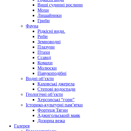
Вищі судинні рослини
Мохи
Лишайники
Гриби
Фауна
Рідкісні види.
Риби
Земноводні
Плазуни
Птахи
Ссавці
Комахи
Молюски
Павукоподібні
Водні об’єкти
Каховські джерела
Степові водоспади
Геологічні об’єкти
Херсонські “гори”
Історико-культурні пам’ятки
Фортеця Тягин
Аджигольський маяк
Дозорна вежа
Галерея