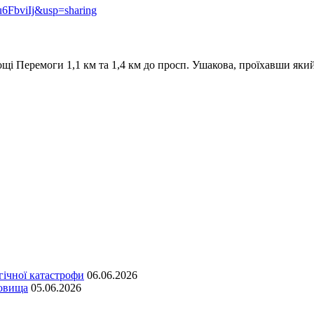
6FbviIj&usp=sharing
щі Перемоги 1,1 км та 1,4 км до просп. Ушакова, проїхавши яки
гічної катастрофи
06.06.2026
довища
05.06.2026