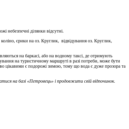
жі небезпечні ділянки відсутні.
ліно, єрики на оз. Круглик, відвідування оз. Круглик,
вляються на баркасі, або на водному таксі, де отримують
бування на туристичному маршруті в разі потреби, може бути
о цікавими є подорожі зимою, тому що вода є дуже прозора та
тися на базі «Петровець» і продовжити свій відпочинок.