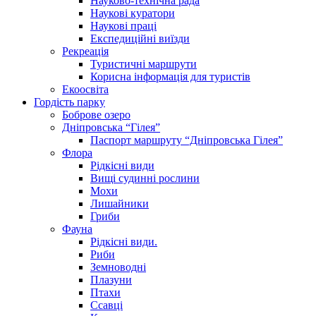
Науково-технічна рада
Наукові куратори
Наукові праці
Експедиційні виїзди
Рекреація
Туристичні маршрути
Корисна інформація для туристів
Екоосвіта
Гордість парку
Боброве озеро
Дніпровська “Гілея”
Паспорт маршруту “Дніпровська Гілея”
Флора
Рідкісні види
Вищі судинні рослини
Мохи
Лишайники
Гриби
Фауна
Рідкісні види.
Риби
Земноводні
Плазуни
Птахи
Ссавці