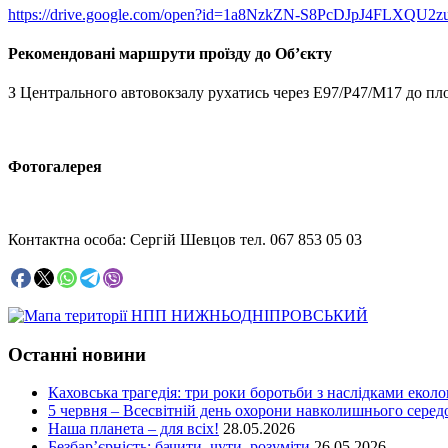
https://drive.google.com/open?id=1a8NzkZN-S8PcDJpJ4FLXQU2zu
Рекомендовані маршрути проїзду до Об’єкту
З Центрального автовокзалу рухатись через E97/P47/М17 до пло
Фотогалерея
Контактна особа: Сергій Шевцов тел. 067 853 05 03
Останні новини
Каховська трагедія: три роки боротьби з наслідками еколо
5 червня – Всесвітній день охорони навколишнього сере
Наша планета – для всіх!
28.05.2026
Безбар’єрність: бачити, чути, розуміти
26.05.2026