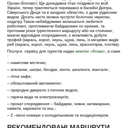
Орлан-білохвіст, Ще донедавна птах гнiздився по всiй
Українi, тепер трапляється переважно в басейні Днiпра,
Сiверського Дiнця та в західних областях, є дуже рідкісним
видом. Досить часто можна зустріти болотних черепах,
ондатру.Також небайдужими залишаться любителі
риболовлі, пропливаючи байдарками по ерикам, та
протокам річок туристичного маршруту або на стоянках,
маючи відповідне спорядження, є можливість добути
трофей (карась, короп, окунь, щука, линь, із місцевих видів
риб (карась, короп, окунь, щука, линь, краснопірка, плотва).
Послуги сервісу для туристів надає
кемпінг «Козак»
, а саме
:
– наметове містечко;
– альтанки, шатри, бесідки, зонти, шезлонги, мангали ;
– літнє кафе;
– облаштований автокемпінг;
– природне джерело з питною водою;
– гаряча вода та електроенергія;
– прокат спорядження – байдарки, човни, катамарани,
намети, каремати та інш.;
– 2 –місні номери з холодильником та кондиціонером.
РЕКОМЕНДОВАНІ МАРШРУТИ