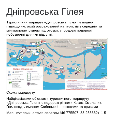
Дніпровська Гілея
Туристичний маршрут «Дніпровська Гілея» є водно-
пішохідним, який розрахований на туристів з середнім та
мінімальним рівнем підготовки, упродовж подорожі
небезпечні ділянки відсутні.
Схема маршруту
Найцікавішими об’єктами туристичного маршруту
«Дніпровська Гілея» є подорож річками Козак, Хмельник,
Гниловод, лиманом Сабецький, протоками та єриками.
Маршрут починається сплавом (46.775507, 33.255632) 1.5