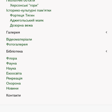
Геологічні об’єкти
Херсонські “гори”
Історико-культурні пам’ятки
Фортеця Тягин
Аджигольський маяк
Дозорна вежа
Галерея
Відеоматеріали
Фотогалерея
Бібліотека
Флора
Фауна
Наука
Екоосвіта
Рекреація
Охорона
Новини
Контакти