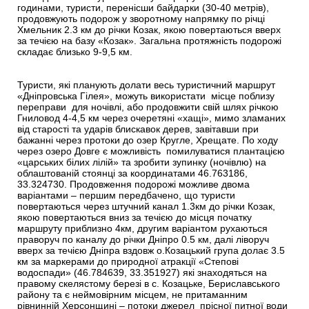
годинами, туристи, перенісши байдарки (30-40 метрів),
продовжують подорож у зворотному напрямку по річці
Хмельник 2.3 км до річки Козак, якою повертаються вверх
за течією на базу «Козак». Загальна протяжність подорожі
складає близько 9-9,5 км.
Туристи, які планують долати весь туристичний маршрут
«Дніпровська Гілея», можуть використати місце поблизу
переправи для ночівлі, або продовжити свій шлях річкою
Гниловод 4-4,5 км через очеретяні «хащі», мимо зламаних
від старості та ударів блискавок дерев, завітавши при
бажанні через протоки до озер Кругле, Хрещате. По ходу
через озеро Довге є можливість помилуватися плантацією
«царських білих лілій» та зробити зупинку (ночівлю) на
облаштованій стоянці за координатами 46.763186,
33.324730. Продовження подорожі можливе двома
варіантами – першим передбачено, що туристи
повертаються через штучний канал 1.3км до річки Козак,
якою повертаються вниз за течією до місця початку
маршруту приблизно 4км, другим варіантом рухаються
праворуч по каналу до річки Дніпро 0.5 км, далі ліворуч
вверх за течією Дніпра вздовж о.Козацький група долає 3.5
км за маркерами до природної атракції «Степові
водоспади» (46.784639, 33.351927) які знаходяться на
правому скелястому березі в с. Козацьке, Бериславського
району та є неймовірним місцем, не притаманним
рівнинній Херсонщині – потоки джерел прісної питної води