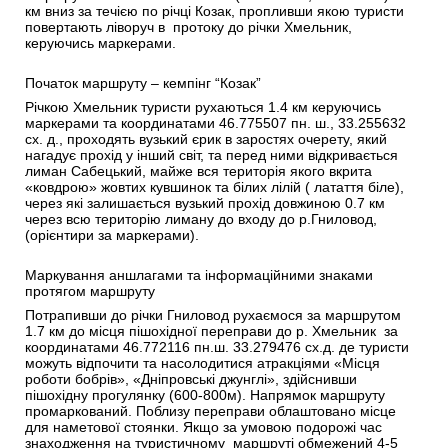
км вниз за течією по річці Козак, пропливши якою туристи
повертають ліворуч в протоку до річки Хмельник,
керуючись маркерами.
Початок маршруту – кемпінг “Козак”
Річкою Хмельник туристи рухаються 1.4 км керуючись
маркерами та координатами 46.775507 пн. ш., 33.255632
сх. д., проходять вузький єрик в заростях очерету, який
нагадує прохід у інший світ, та перед ними відкривається
лиман Сабецький, майже вся територія якого вкрита
«ковдрою» жовтих кувшинок та білих лілій ( латаття біле),
через які залишається вузький прохід довжиною 0.7 км
через всю територію лиману до входу до р.Гниловод,
(орієнтири за маркерами).
Маркування аншлагами та інформаційними знаками
протягом маршруту
Потрапивши до річки Гниловод рухаємося за маршрутом
1.7 км до місця пішохідної переправи до р. Хмельник за
координатами 46.772116 пн.ш. 33.279476 сх.д. де туристи
можуть відпочити та насолодитися атракціями «Місця
роботи бобрів», «Дніпровські джунглі», здійснивши
пішохідну прогулянку (600-800м). Напрямок маршруту
промаркований. Поблизу переправи облаштовано місце
для наметової стоянки. Якщо за умовою подорожі час
знаходження на туристичному маршруті обмежений 4-5