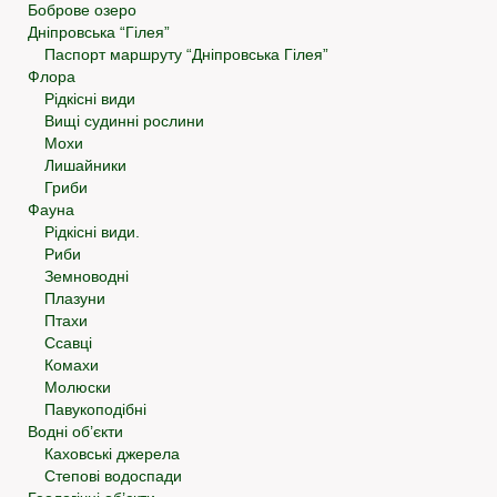
Боброве озеро
Дніпровська “Гілея”
Паспорт маршруту “Дніпровська Гілея”
Флора
Рідкісні види
Вищі судинні рослини
Мохи
Лишайники
Гриби
Фауна
Рідкісні види.
Риби
Земноводні
Плазуни
Птахи
Ссавці
Комахи
Молюски
Павукоподібні
Водні об’єкти
Каховські джерела
Степові водоспади