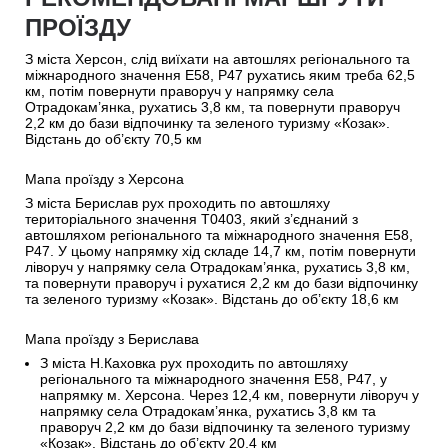
ПРОЇЗДУ
З міста Херсон, слід виїхати на автошлях регіонального та
міжнародного значення E58, P47 рухатись яким треба 62,5
км, потім повернути праворуч у напрямку села
Отрадокам’янка, рухатись 3,8 км, та повернути праворуч
2,2 км до бази відпочинку та зеленого туризму «Козак».
Відстань до об’єкту 70,5 км
Мапа проїзду з Херсона
З міста Берислав рух проходить по автошляху
територіального значення Т0403, який з’єднаний з
автошляхом регіонального та міжнародного значення E58,
P47. У цьому напрямку хід складе 14,7 км, потім повернути
ліворуч у напрямку села Отрадокам’янка, рухатись 3,8 км,
та повернути праворуч і рухатися 2,2 км до бази відпочинку
та зеленого туризму «Козак». Відстань до об’єкту 18,6 км
Мапа проїзду з Берислава
З міста Н.Каховка рух проходить по автошляху
регіонального та міжнародного значення E58, P47, у
напрямку м. Херсона. Через 12,4 км, повернути ліворуч у
напрямку села Отрадокам’янка, рухатись 3,8 км та
праворуч 2,2 км до бази відпочинку та зеленого туризму
«Козак». Відстань до об’єкту 20,4 км