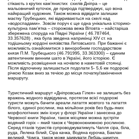
стікають з крутих кам’янистих схилів Дніпра – це
мальовничий куточок, де природа підтверджує, що вона
найкращий художник. Також можна відвідати залишки
маєтку Трубецьких, які відкриваються на скелі над
«водоспадами». Зовсім поруч є ще одна унікальна історико-
культурна пам’ятка – сторожова вежа Вітовта – найстаріша
збережена споруда на Півдні України ( 46.787464,
33.357628) , яка була зведена наприкінці XIV ст. на
тодішньому кордоні князівства Литовського. При бажанні є
можливість ознайомитися з виноробним господарством
князя П.М. Трубецького (46.791995, 33.363300) – єдиним
автентичним винним шато в Україні, його історією. Є
можливість розміщення на ночівлю в наметовій стоянці.
Після відпочинку залишається подолати 5- 5,6 км подорожі
річкою Козак вниз за течією до місця початку/закінчення
маршруту.
Туристичний маршрут «Дніпровська Гілея» не залишить без
вражень жодного відвідувача, протягом всієї подорожі
туристи можуть бачити ареали латаття жовтого та латаття
білого, єдиної рослини, яка мільйони років без будь-яких
морфологічних змін існує у флорі України і занесена до
Червоної книги України, також місцями можна зустріти
водяний горіх – який також є Червонокнижною рослиною.
Серед птахів туристів супроводжуватимуть Чапля сіра, біла,
руда, Лелека білий, Сіра качка, Водяна курочка, Баклан
великий, Чомга, також може здивувати Лебідь-шиипун,