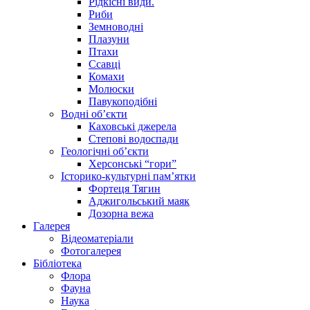
Рідкісні види.
Риби
Земноводні
Плазуни
Птахи
Ссавці
Комахи
Молюски
Павукоподібні
Водні об’єкти
Каховські джерела
Степові водоспади
Геологічні об’єкти
Херсонські “гори”
Історико-культурні пам’ятки
Фортеця Тягин
Аджигольський маяк
Дозорна вежа
Галерея
Відеоматеріали
Фотогалерея
Бібліотека
Флора
Фауна
Наука