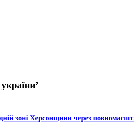
 україни’
ідній зоні Херсонщини через повномасшта