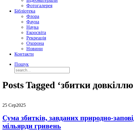
Відеоматеріали
Фотогалерея
Бібліотека
Флора
Фауна
Наука
Екоосвіта
Рекреація
Охорона
Новини
Контакти
Пошук
Posts Tagged ‘збитки довкіллю
25 Сер
2025
Сума збитків, завданих природно-запов
мільярди гривень