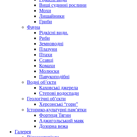
Вищі судинні рослини
Мохи
Лишайники
Гриби
Фауна
Рідкісні види.
Риби
Земноводні
Плазуни
Птахи
Ссавці
Комахи
Молюски
Павукоподібні
Водні об’єкти
Каховські джерела
Степові водоспади
Геологічні об’єкти
Херсонські “гори”
Історико-культурні пам’ятки
Фортеця Тягин
Аджигольський маяк
Дозорна вежа
Галерея