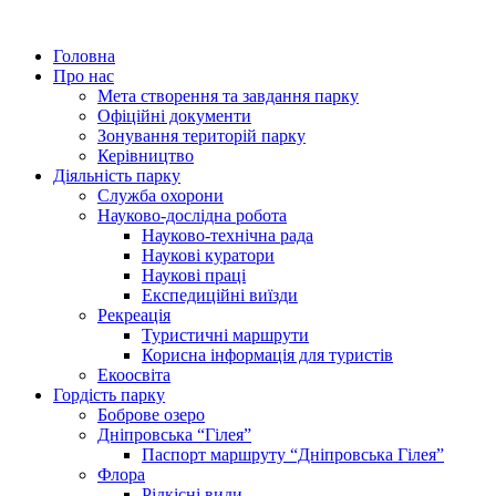
Головна
Про нас
Мета створення та завдання парку
Офіційні документи
Зонування територій парку
Керівництво
Діяльність парку
Служба охорони
Науково-дослідна робота
Науково-технічна рада
Наукові куратори
Наукові праці
Експедиційні виїзди
Рекреація
Туристичні маршрути
Корисна інформація для туристів
Екоосвіта
Гордість парку
Боброве озеро
Дніпровська “Гілея”
Паспорт маршруту “Дніпровська Гілея”
Флора
Рідкісні види