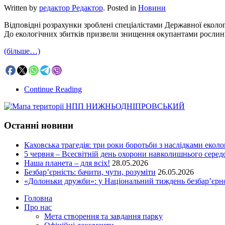
Written by
редактор Редактор
. Posted in
Новини
Відповідні розрахунки зроблені спеціалістами Державної еколог
До екологічних збитків призвели знищення окупантами рослинн
(більше…)
Continue Reading
Останні новини
Каховська трагедія: три роки боротьби з наслідками еколо
5 червня – Всесвітній день охорони навколишнього сере
Наша планета – для всіх!
28.05.2026
Безбар’єрність: бачити, чути, розуміти
26.05.2026
«Долоньки дружби»: у Національний тиждень безбар’єрно
Головна
Про нас
Мета створення та завдання парку