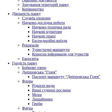
Офіційні документи
Зонування територій парку
Керівництво
Діяльність парку
Служба охорони
Науково-дослідна робота
Науково-технічна рада
Наукові куратори
Наукові праці
Експедиційні виїзди
Рекреація
Туристичні маршрути
Корисна інформація для туристів
Екоосвіта
Гордість парку
Боброве озеро
Дніпровська “Гілея”
Паспорт маршруту “Дніпровська Гілея”
Флора
Рідкісні види
Вищі судинні рослини
Мохи
Лишайники
Гриби
Фауна