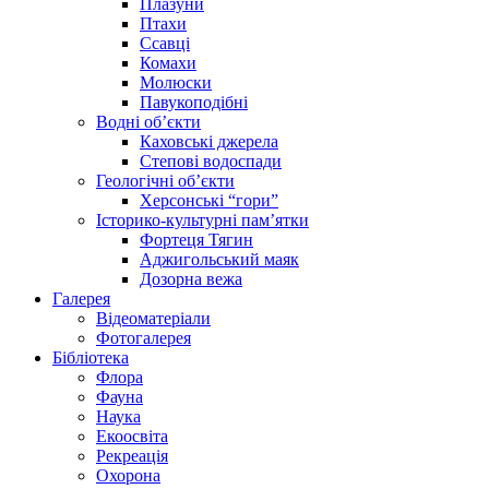
Плазуни
Птахи
Ссавці
Комахи
Молюски
Павукоподібні
Водні об’єкти
Каховські джерела
Степові водоспади
Геологічні об’єкти
Херсонські “гори”
Історико-культурні пам’ятки
Фортеця Тягин
Аджигольський маяк
Дозорна вежа
Галерея
Відеоматеріали
Фотогалерея
Бібліотека
Флора
Фауна
Наука
Екоосвіта
Рекреація
Охорона