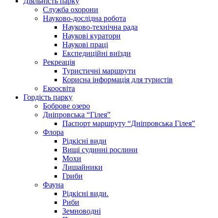
Діяльність парку
Служба охорони
Науково-дослідна робота
Науково-технічна рада
Наукові куратори
Наукові праці
Експедиційні виїзди
Рекреація
Туристичні маршрути
Корисна інформація для туристів
Екоосвіта
Гордість парку
Боброве озеро
Дніпровська “Гілея”
Паспорт маршруту “Дніпровська Гілея”
Флора
Рідкісні види
Вищі судинні рослини
Мохи
Лишайники
Гриби
Фауна
Рідкісні види.
Риби
Земноводні