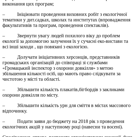
виконання цих програм;
– Ініціювати проведення виховних робіт з екологічної
тематики у дит.садках, школах та институтах (впровадження
факультативів та програм, проведення спектаклів).
– Звернути увагу людей похилого віку до проблем
екології за допомогою залучення їх у сучасні еко-вистави та
всі інші заходи , що повязані з екологією.
– Долучати ініціативних херсонців, представників
громадських організацій до співпраці зі службами
«Громацький інспектор з охорони довкілля» з метою
збільшення кількості осіб, що мають право слідкувати за
чистотою у місті та області.
– Збільшити кількість плакатів,бігбордів з закликами
охорони довкілля по місту.
– Збільшити кількість урн для сміття в містах массового
відпочинку.
– Подати заяви до бюджету на 2018 рік з проведення
екологічних акцій у наступному році (навесни та восені).