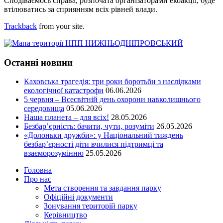
Сподіваємось справа, розпочата організаторами екоакції, буде
втілюватись за сприянням всіх рівней влади.
Trackback
from your site.
Останні новини
Каховська трагедія: три роки боротьби з наслідками
екологічної катастрофи
06.06.2026
5 червня – Всесвітній день охорони навколишнього
середовища
05.06.2026
Наша планета – для всіх!
28.05.2026
Безбар’єрність: бачити, чути, розуміти
26.05.2026
«Долоньки дружби»: у Національний тиждень
безбар’єрності діти вчилися підтримці та
взаєморозумінню
25.05.2026
Головна
Про нас
Мета створення та завдання парку
Офіційні документи
Зонування територій парку
Керівництво