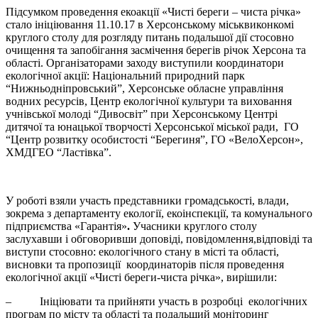
Підсумком проведення екоакції «Чисті береги – чиста річка»
стало ініціювання 11.10.17 в Херсонському міськвиконкомі
круглого столу для розгляду питань подальшої дії стосовно
очищення та запобігання засмічення берегів річок Херсона та
області. Організаторами заходу виступили координатори
екологічної акції: Національний природний парк
“Нижньодніпровський”, Херсонське обласне управління
водних ресурсів, Центр екологічної культури та виховання
учнівської молоді “Дивосвіт” при Херсонському Центрі
дитячої та юнацької творчості Херсонської міської ради, ГО
“Центр розвитку особистості “Берегиня”, ГО «ВелоХерсон»,
ХМДГЕО “Ластівка”.
У роботі взяли участь представники громадськості, влади,
зокрема з департаменту екології, екоінспекції, та комунального
підприємства «Гарантія»
.
Учасники круглого столу
заслухавши і обговоривши доповіді, повідомлення,відповіді та
виступи стосовно: екологічного стану в місті та області,
висновки та пропозиції координаторів після проведення
екологічної акції «Чисті береги-чиста річка», вирішили:
– Ініціювати та прийняти участь в розробці екологічних
програм по місту та області та подальший моніторинг