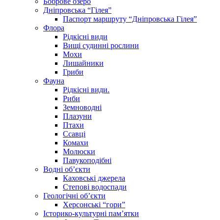
Боброве озеро
Дніпровська “Гілея”
Паспорт маршруту “Дніпровська Гілея”
Флора
Рідкісні види
Вищі судинні рослини
Мохи
Лишайники
Гриби
Фауна
Рідкісні види.
Риби
Земноводні
Плазуни
Птахи
Ссавці
Комахи
Молюски
Павукоподібні
Водні об’єкти
Каховські джерела
Степові водоспади
Геологічні об’єкти
Херсонські “гори”
Історико-культурні пам’ятки