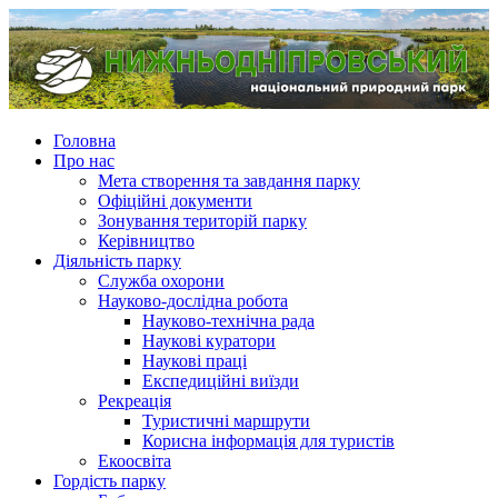
Головна
Про нас
Мета створення та завдання парку
Офіційні документи
Зонування територій парку
Керівництво
Діяльність парку
Служба охорони
Науково-дослідна робота
Науково-технічна рада
Наукові куратори
Наукові праці
Експедиційні виїзди
Рекреація
Туристичні маршрути
Корисна інформація для туристів
Екоосвіта
Гордість парку